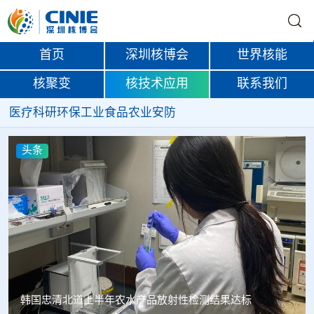
首页
深圳核博会
世界核能
核聚变
核技术应用
联系我们
医疗
科研
环保
工业
食品
农业
安防
头条
Oklo格罗夫斯同位素试验反应堆实现首次临界