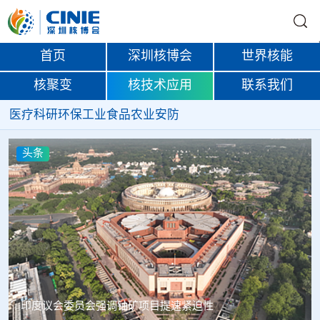
首页
深圳核博会
世界核能
核聚变
核技术应用
联系我们
医疗
科研
环保
工业
食品
农业
安防
头条
中核辐智正式设立 中国同辐持股90%打通核医疗全产业链