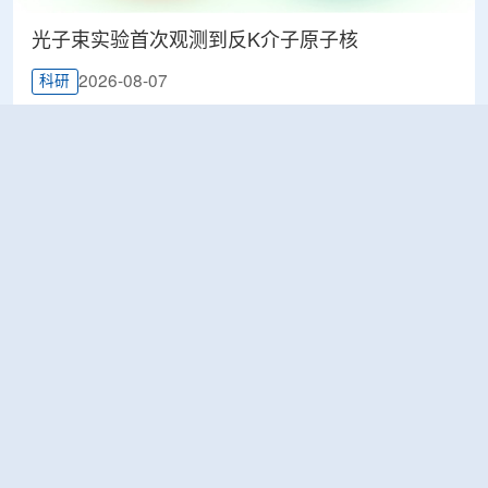
光子束实验首次观测到反K介子原子核
2026-08-07
科研
韩国忠清北道上半年农水产品放射性检测结果达
标