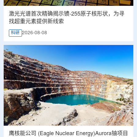
激光光谱首次精确揭示镄-255原子核形状，为寻
找超重元素提供新线索
2026-08-08
科研
鹰核能公司 (Eagle Nuclear Energy)Aurora铀项目