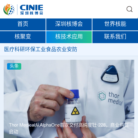
首页
深圳核博会
世界核能
核聚变
核技术应用
联系我们
医疗
科研
环保
工业
食品
农业
安防
头条
Thor Medical从AlphaOne首次交付高纯度钍-228，商业供货
启动