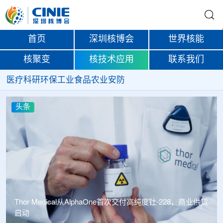
首页
深圳核博会
世界核能
核聚变
核技术应用
联系我们
医疗
科研
环保
工业
食品
农业
安防
头条
中广核达胜携手浙江嘉广束 打造国内首套全自主电子束固
化卷钢涂装产业链