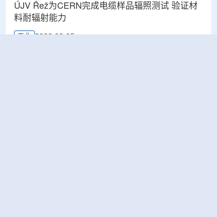
ÚJV Řež为CERN完成电缆样品辐照测试 验证材
料耐辐射能力
2026-08-05
工业
IsoEnergy与DISA将成立DISA Uranium，推进美
国铀回收与加工平台建设