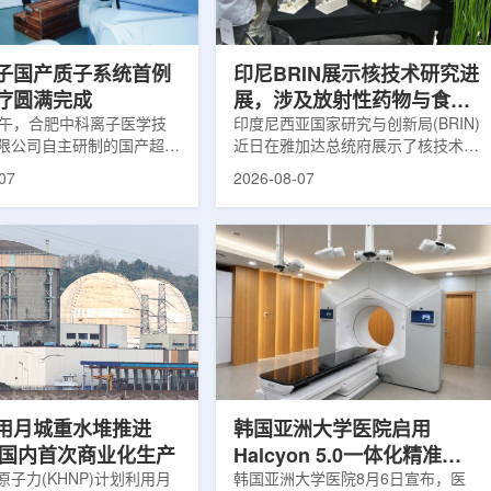
围正常组织的损伤，并促进
一款特异性结合CAⅨ的肾癌小分子
恢复。据该中心介绍，目前
诊断核药，适用于疑似或确认转移性
患者中，肝...
肾透明细胞癌(cl...
子国产质子系统首例
印尼BRIN展示核技术研究进
疗圆满完成
展，涉及放射性药物与食品
上午，合肥中科离子医学技
辐照应用
印度尼西亚国家研究与创新局(BRIN)
限公司自主研制的国产超导
近日在雅加达总统府展示了核技术研
治疗系统，在合肥离子医学
究成果。BRIN局长阿里夫·萨特里亚
07
2026-08-07
首例临床试验受试者治疗。
表示，相关技术属于和平利用核能范
首台国产超导回旋质子放射
畴，应用方向不仅包括能源，也覆盖
的重要突破。本例受试者为
粮食和健康等领域。在健康领域，
。试验所用的超导质子治疗
BRIN正在开发用于核医学的放射性
载中科离子自主研发的
药物。这类药物含有放射性物质，可
0超导回旋加速器，具有超大照
用于癌症诊断和治疗。阿里夫表示，
60°全周束流配送能力。治
放射性药物研发对癌症识别和治疗具
托多模融合4D图像引导精
有重要意义。在食品领域，BRIN将
能实现动态适配、精准治
核技术用于食品保鲜，重点包括出口
运行平稳低噪，治疗控制软
水果的辐照处理。阿里夫介绍，一些
进口国要...
用月城重水堆推进
韩国亚洲大学医院启用
77国内首次商业化生产
Halcyon 5.0一体化精准放
子力(KHNP)计划利用月
射治疗方案
韩国亚洲大学医院8月6日宣布，医