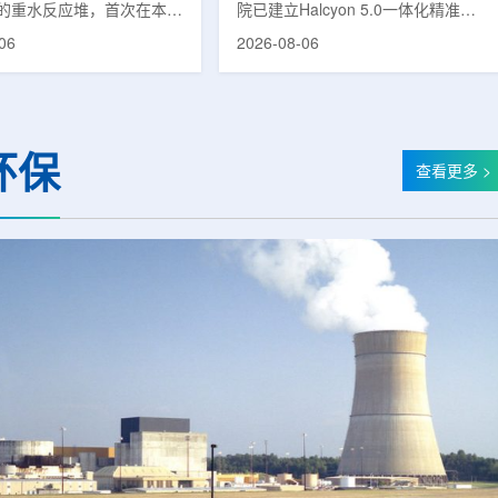
的重水反应堆，首次在本土
院已建立Halcyon 5.0一体化精准放
癌症治疗的放射性同位素
射治疗解决方案，并开始全面用于患
06
2026-08-06
(Lu-177)。目前韩国完全依赖
者治疗。该系统将高清高速图像采
料，这给当地的放射性药物
集、六自由度患者位置校正和无标记
lbion和FutureChem带来
实时运动管理整合到同一治疗流程
力和供应不稳定因素。行业
中，用于提升图像引导放射治疗的精
为国内生产将有助于构建多
准度和安全性。此次实施方案以
环保
应链并缩短运输时间。此次
Halcyon系统软件5.0版本为基础，集
查看更多 >
要目标是实现镥-177的商业
成高分辨率锥形束CT成像系统
预计在2028年进行试生
HyperSight、六自由度患者定位台
2031年开始全面量产。之
Dynamic Couch，以及表面引导放
水力原子力还将扩大生产范
射治疗系统IDENTIFY。亚洲大学医
院表示，该院是韩国首...