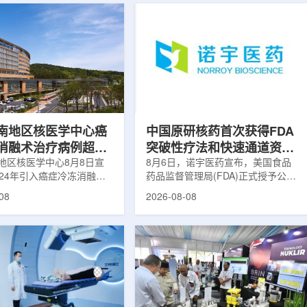
南地区核医学中心癌
中国原研核药首次获得FDA
消融术治疗病例超过
突破性疗法和快速通道资格
地区核医学中心8月8日宣
双重认定
8月6日，诺宇医药宣布，美国食品
024年引入癌症冷冻消融术
药品监督管理局(FDA)正式授予公司
心已完成超过100例相关手
自主研发的68Ga-NYM096突破性疗
08
2026-08-08
104名癌症患者提供治疗。
法认定(Breakthrough Therapy
术是一种微创肿瘤治疗方
Designation, BTD)及快速通道资格
过程中，医生在CT或超声
认定(Fast Track Designation,
下，将细治疗针精准插入肿
FTD)。这是原研核药领域中国首个
通过零下40摄氏度或更低
获得美国 FDA 突破性疗法认定、首
冷冻病灶，使癌细胞发生坏
个同时获得 FDA 突破性疗法与快速
低温冷冻本身具有一定麻醉
通道双项认定的产品，创造了核药领
技术有助于减轻患者疼痛，
域里程碑式突破。68Ga-NYM096是