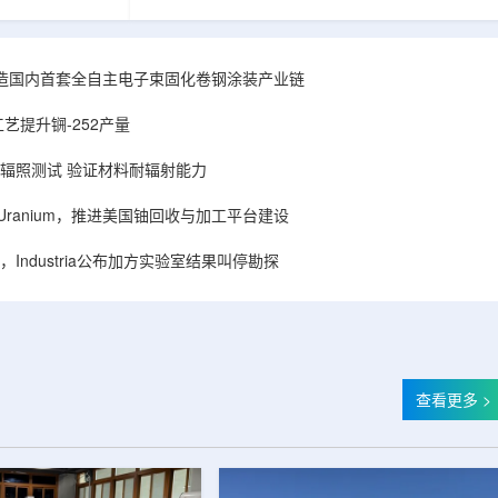
hhattisgarh新
安全和防护管理办法》第五十四条有关规定，现
为该时间表偏晚
将各省级生态环境主管部门报送的、已获得豁免
采矿集群若延期
备案证明文件的活动，以及活动中涉及的射线装
PHWR机组约
置、放射源或非密封放射性物质予以公告。随公
造国内首套全自主电子束固化卷钢涂装产业链
CIL仅能满足约
告发布的汇总表共列出66项备案记录，涉及山
应降低进口依
东、天津、上海、河北、四川、甘肃、安徽、河
艺提升锎-252产量
组建合资企业参股
南、辽宁等地相关单位。备案内容涵盖...
样品辐照测试 验证材料耐辐射能力
ISA Uranium，推进美国铀回收与加工平台建设
Industria公布加方实验室结果叫停勘探
查看更多 >