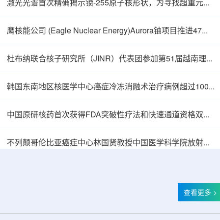
激光光谱首次精确揭示镄-255原子核形状，为寻找超重元素提供新线索
鹰核能公司 (Eagle Nuclear Energy)Aurora铀项目推进47孔预可研钻探
杜布纳联合核子研究所（JINR）代表团参加第51届越南理论物理会议
韩国东南地区核医学中心癌症冷冻消融术治疗病例超过100例
中国原研核药首次获得FDA突破性疗法和快速通道资格双重认定
中核辐智正式设立 中国同辐持股90%打通核医
不列颠哥伦比亚癌症中心林国贤教授中国医学科学院放射医学研究所开展学术交流
查看更多 >