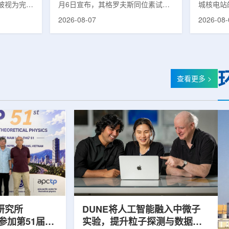
被视为完善
月6日宣布，其格罗夫斯同位素试验
城核电站
体系的关键
反应堆已在低功率状态下实现可控自
生产用于
2026-08-07
2026-08-
政支持方向
持核链式反应，达到首次临界。这一
镥-177
模国家拨款
进展距离该项目破土动工不到一年。
进口该原
市8月6日
格罗夫斯同位素试验反应堆设施(图
企业如Cel
月完成质子
片：格罗夫斯)格罗夫斯低功率试验
了成本压
及基本规划
反应堆位于美国得克萨斯州洛克哈
内普遍认
家拨款。不
特，是美国能源部反应堆试点计划下
元化的供
查看更多 >
称，难以单
首个在私人土地上实现临界的反应
计划的首
资金。此
堆。根据奥克洛介绍，该设施从未开
化生产，
设质子治疗
发土地起步建设，完成了土建开挖、
产，并在
区域内完成
工程建设、组件制造或采购、燃料配
后，韩国
置及...
围至钴...
研究所
DUNE将人工智能融入中微子
团参加第51届越
实验，提升粒子探测与数据处