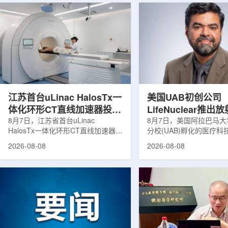
江苏首台uLinac HalosTx一
美国UAB初创公司
体化环形CT直线加速器投入
LifeNuclear推
临床
8月7日，江苏省首台uLinac
治疗安全指导平台
8月7日，美国阿拉巴马
HalosTx一体化环形CT直线加速器在
分校(UAB)孵化的医疗
TheraGuide
南京医科大学第三附属医院(常州二
LifeNuclear宣布推出数
2026-08-08
2026-08-08
院)正式投入临床应用。该设备将诊
TheraGuide，用于帮
断级CT与环形加速器集成于同一平
药物癌症治疗的患者在出
台，推动区域肿瘤放射治疗由传统分
遵循辐射安全指导。放射
步定位向同台实时模式转变。放射治
通过使用放射性药物靶向
疗是肿瘤治疗的重要方式之一。传统
尽量减少周围健康组织损
分体式放疗流程中，患者通常需要在
挥治疗作用。随着该疗法
CT室与治疗室之间转运，治疗计划
大，患者在治疗后通常需
也多依据此前采集的静态影像制定。
行较为复杂的书面说明，