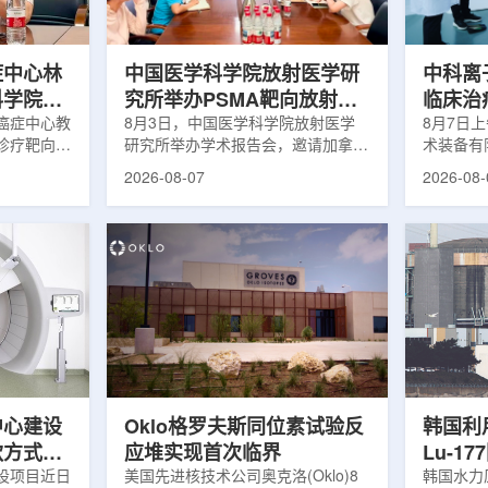
解和操作难
次。相关研究已发表于
减少对周
lear由
《Osteoporosis International》。下
术后较快
降幅度在人群之间并不均衡。...
接受治疗的
症中心林
中国医学科学院放射医学研
中科离
科学院放
究所举办PSMA靶向放射性
临床治
学术交流
癌症中心教
药物学术报告会
8月3日，中国医学科学院放射医学
8月7日
诊疗靶向放
研究所举办学术报告会，邀请加拿大
术装备有
导/参与发
温哥华不列颠哥伦比亚癌症中心林国
回旋质子
2026-08-07
2026-08-
论文，提交
贤教授作题为《用于前列腺癌诊断与
中心完成
专利申请，
治疗的前列腺特异性膜抗原靶向放射
这是国内
的临床转
性药物开发》的学术报告。报告会采
治疗系统
报告会上，
取线上线下结合方式举行，放射所部
肺癌患者
年的前沿探
分科研人员和研究生参加。林国贤教
系统，搭
腺癌靶点
授长期从事肿瘤诊疗靶向放射性药物
SC24
展：一是F-
开发研究，已主导或参与发表135余
射野、3
显像剂的分子
篇同行评议期刊论文，提交30余项
疗全程依
过理性优化
放射性药物相关专利申请，并完成7
准定位，
77标记治
款自研放射性药物的临床转化，应用
疗。设备
.
于多...
件运...
中心建设
Oklo格罗夫斯同位素试验反
韩国利
款方式调
应堆实现首次临界
Lu-1
设项目近日
美国先进核技术公司奥克洛(Oklo)8
韩国水力原