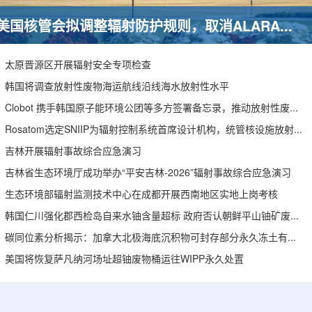
美国核管会拟调整辐射防护规则，取消ALARA要求引发安全争议
太原晋源区开展辐射安全专项检查
韩国将调查放射性废物海运航线沿线海水放射性水平
Clobot 携手韩国原子能环境公团等多方签署备忘录，推动放射性废物安全管理多机型机器人示范
Rosatom选定SNIIP为辐射控制系统首席设计机构，统管核设施放射仪表标准化与进口替代保障
吉林开展辐射事故综合应急演习
吉林省生态环境厅成功举办“平安吉林-2026”辐射事故综合应急演习
生态环境部辐射监测技术中心在成都开展西南地区实地上岗考核
韩国仁川强化郡西检岛自来水铀含量超标 政府否认朝鲜平山铀矿废水影响
碳同位素分析揭示：加拿大北极海底沉积物可封存部分永久冻土有机碳
美国将恢复萨凡纳河场址超铀废物桶运往WIPP永久处置