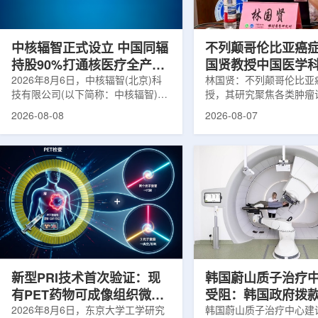
在肿瘤退缩、患者体重变化等情况
者和护理人员而言存在理
下，既往影像可能难以完全反映治疗
度。雷莫·乔治博士LifeNuc
当天的实际...
UAB...
中核辐智正式设立 中国同辐
不列颠哥伦比亚癌
持股90%打通核医疗全产业
国贤教授中国医学
链
2026年8月6日，中核辐智(北京)科
射医学研究所开展
林国贤：不列颠哥伦比亚
技有限公司(以下简称：中核辐智)正
授，其研究聚焦各类肿瘤
式设立。公司由中国同辐股份有限公
射性药物开发，迄今已主
2026-08-08
2026-08-07
司(以下简称：中国同辐)与中核(浙
表135余篇同行评议期刊
江)科创有限公司(以下简称：中核浙
30余项放射性药物相关
创)共同出资组建，中国同辐持股
完成自研7款放射性药物
90%，中核浙创持股10%。中核辐智
化，用于多种肿瘤诊疗。
将承接中国同辐核医学发展中心业
林国贤教授基于其团队多
务，锚定智慧核医疗赛道深耕布局。
索，系统梳理了针对前列
公司以智慧核医学物联系统为核心载
PSMA的核药相关研究进
体，打通核医疗全产业链条，构建智
18标记PSMA靶向PET
慧核医学系统+核药+装备+服务协同
设计与临床优势;二是通
发展模式，推动业务从单一产品供给
分子结构，大幅提高Lu-1
向全价值链整合...
疗性核药的肿瘤靶向性，..
新型PRI技术首次验证：现
韩国蔚山质子治疗
有PET药物可成像组织微环
受阻：韩国政府拨
境
2026年8月6日，东京大学工学研究
整影响项目推进
韩国蔚山质子治疗中心建