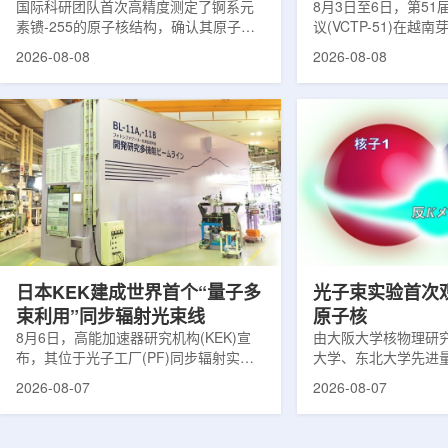
提供新线索
国际科研团队首次高精度测定了锕系元
南理论物理会议
8月3日至6日，第5
素镄-255的原子核结构，确认其原子核
议(VCTP-51)在越
呈明显的长椭球形，类似橄榄球。这项
核研究所理论物理实
2026-08-08
2026-08-08
研究发表于《物理评论快报》，由德国
验室的科研人员组成
美因茨约翰内斯·古腾堡大学、亥姆霍兹
南、德国、印度、中
美因茨研究所、瑞典哥德堡大学等18家
罗斯、台湾、菲律宾
机构合作完成。研究结果不仅修正了以
区的170余名学者开
往标准数据表中部分不合理的核性质数
题覆盖高能物理、核
值，也为现代原子核理论模型提供了关
和宇宙学等多个理论
键实验验证。镄是自然界中不存在的人
时涉及超越标准模型
工合成重元素，镄-255含有100个质子
量子光学与量子信息
和155个中子，实验获取极为困难。研究
分子等交叉研究领域。
团...
日本KEK建成世界首个“量子多
光子束实验首次
束利用”同步辐射光束线
原子核
8月6日，高能加速器研究机构(KEK)宣
由大阪大学核物理研
布，其位于光子工厂(PF)同步辐射实验
大学、东北大学先进
装置的BL-11A和BL-11B光束线已建成世
心、高丽大学、岐阜
2026-08-07
2026-08-07
界首个量子多束利用光束线，可实现硬X
理研究所、理化学研
射线与软X射线两束光束的同步利用。据
台湾中央研究院和加
介绍，BL-11A和BL-11B由同步辐射学术
学等机构研究人员组