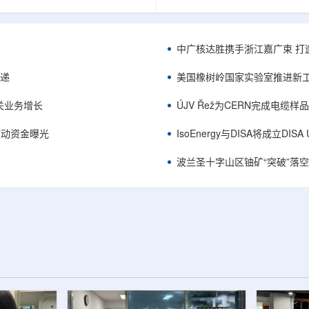
项目位于俄勒冈—内华达边境，按S-K
能及在Jharkhand、Rajasthan、C
cated资源3275万磅、inferred
建项目将产量翻倍，但委员会认
司已递交许可申请，计划打47个
——NPCIL未来十年装机大增，
.7万英尺的预可研钻探，待联邦与
将拉长进口燃料战略敏感期。目前
中广核达胜携手浙江嘉广束 打
工，预计2027年下半年完成预可
25GWe年需U3O8约5400吨，U
ukuskokon Professional
30%，须靠加速国产与多元化供
传递
美国橡树岭国家实验室推进新工
大与BBA USA、SLR I...
赖。委员会支持UCIL与NTPC
海外铀...
关业务增长
ÚJV Řež为CERN完成电缆
™获被动资金曝光
IsoEnergy与DISA将成立D
波兰圣十字山区铀矿“突破”落空，