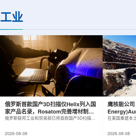
基础设施网络合作建设。该网络由大学
LEPS2/Solenoi
联合使用机构及联合使用、联合研究中
束实验观测到含有反
工业
心的同步辐射装置组成，定位为科研和
一成果为确认反K介
教育基础设施。新光束线的主要特点在
了新的实验证据，也
于，可在同一实验条件下同时使用硬X射
质和中性子星内部结
线和软X射线，完成过去需要分别开展的
索。研究团队在日本
观...
射设施SP...
俄罗斯首款国产3D扫描仪Helix列入国
鹰核能公司 (E
家产品名录，Rosatom完善增材制造
Energy)
技术链
俄罗斯联邦工业和贸易部已将首款国产3D扫描仪
研钻探
在美国重建本土
RangeVision Helix列入俄罗斯电子产品统一注册
Nuclear En
名录，以及经确认的俄罗斯制造工业产品名录。
measured+
2026-08-08
2026-08-08