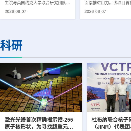
生院与英国约克大学联合研究团队宣
面临推进阻力。该项目曾
布，已建立一种利用正电子三光子衰
韩国东南部区域癌症治疗
2026-08-07
2026-08-07
变的新型几何成像原理，并首次成功
环节，但由于政府医疗财
验证正电子素比率成像(PRI)技术。
发生变化，单独获得大规
该方法可结合现有临床PET显像剂使
的难度明显上升。据蔚山
用，有望为核医学影像提供观察组织
消息，蔚山市已于去年3
微环境的新手段。利用正电子-3光子
治疗中心建设可行性研究
科研
衰变的下一代核医学成像概念图目前
制定服务，并开始争取国
临床PET扫描主要利用正电子双光子
过，韩国保健福祉部回复
湮灭过程显示药物在体内的分布和积
独为蔚山市提供大型项目
累情况，但对组织缺氧等与疾病恶性
前，蔚山市曾计划通过建
程度相关的微环境信息捕捉有限。...
中心，构建癌症患者可在
手术...
激光光谱首次精确揭示镄-255
杜布纳联合核子
原子核形状，为寻找超重元素
（JINR）代表