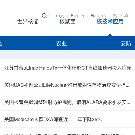
中文
|
English
|
Français
|
Русский
世界核能
核聚变
核技术应用
品
农业
安防
江苏首台uLinac HalosTx一体化环形CT直线加速器投入临床
美国UAB初创公司LifeNuclear推出放射性药物治疗安全指导平台TheraGuide
美国核管会拟调整辐射防护规则，取消ALARA要求引发安全争议
美国Medicare人群DXA筛查近二十年下降35%