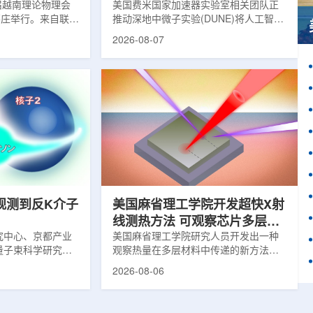
1届越南理论物理会
理能力
美国费米国家加速器实验室相关团队正
南芽庄举行。来自联合
推动深地中微子实验(DUNE)将人工智能
验室和信息技术实
和机器学习工具融入实验设计、探测器
2026-08-07
代表团参会，与越
运行与数据分析流程，以提升中微子相
国、巴基斯坦、俄
互作用识别、事件分类和探测器管理能
和日本等国家和地
力。DUNE位于长基线中微子设施，目
展交流。本届会议议
前已开始安装大型中微子探测器模块的
物理、凝聚态物理
结构元件。该实验由近探测器和远探测
物理前沿方向，同
器组成：近探测器位于费米实验室，远
物理、分子物理、
探测器设在南达科他州桑福德地下研究
、生物材料和生物
设施地下约1英里处。两个探测器都将采
广泛的议程...
用液氩时间投影室技术，用于记录中微
子...
观测到反K介子
美国麻省理工学院开发超快X射
线测热方法 可观察芯片多层结
究中心、京都产业
构热传递
美国麻省理工学院研究人员开发出一种
量子束科学研究中
观察热量在多层材料中传递的新方法，
大学、中国近代物
可用于精确测量计算机芯片等电子器件
2026-08-06
究所、京都大学、
内部的热流变化。相关研究成果已发表
拿大萨斯喀彻温大
于《自然通讯》。随着计算机芯片尺寸
成的
不断缩小、功率密度持续提高，器件过