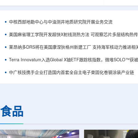
相关登记依据俄罗斯政府第878号和第719号决议
舰Aurora铀
完成。至此，Helix成为俄罗斯首款、也是目前唯
1300标准含indi
一被纳入上述国家注册名录的3D扫描仪。
498万磅。公
RangeVision Helix由俄罗斯国家原子能公司增材
孔、总进尺约2
中核西部地勘中心与中油测井地质研究院开展业务交流
制造合作伙伴RangeVision研发制造。自2025年
州审批通过后开
以来，该公司成为唯一纳入俄罗斯国家原子能公
研。技术端近期增补Y
美国麻省理工学院开发超快X射线测热方法 可观察芯片多层结构热
司增材制造生态系统的俄罗斯3D扫描...
Services，并扩
莱昂纳多DRS将在美国康涅狄格州新建工厂 支持海军核动力推进相
Terra Innovatum入选Global X铀ETF跟踪核指数，微堆SOLO
中广核技携手企业打造国内首套全自主电子束固化卷钢涂装产业链
食品