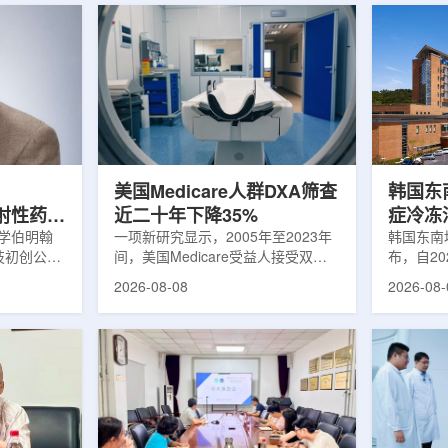
美国Medicare人群DXA筛查
韩国东
出放射性药物
近二十年下降35%
症冷冻
大学伯明翰
一项新研究显示，2005年至2023年
100例
韩国东南
科技初创公司
间，美国Medicare受益人接受双能X
布，自2
字化平台
射线吸收测定(DXA)检查的比例明显
以来，中
2026-08-08
2026-08-
助接受放射性
下降，降幅达35%。DXA常用于骨密
术，共为
院后理解并
度检测和骨质疏松相关筛查，研究结
冷冻消融
性药物疗法
果提示，不同人群之间的筛查可及性
法。治疗
癌细胞，在
差异正在扩大。研究人员分析了超过
成像引导
伤的同时发
500万名Medicare受益人的理赔数
瘤部位，
应用范围扩
据。结果显示，DXA使用率从2005
的超低温
要阅读并执
年的每10万名受益人7255次，下降
死。由于
这对部分患
至2023年的每10万名受益人4690
作用，该