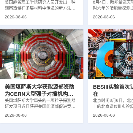
构热传递
美国麻省理工学院研究人员开发出一种
束宇宙加速膨胀
8月4日，暗能量巡天项
观察热量在多层材料中传递的新方法，
时六年的暗能量探测
可用于精确测量计算机芯片等电子器件
形成18篇相关论文，基于
2026-08-06
2026-08-06
内部的热流变化。相关研究成果已发表
年间获取的近30万张
于《自然通讯》。随着计算机芯片尺寸
6.69亿个星系、数千
不断缩小、功率密度持续提高，器件过
多颗超新星的信息，
热正成为限制性能提升的重要因素。传
膨胀和宇宙结构演化。
统热流测量方法在面对真实电子器件的
费米实验室制造了一台
多层结构时存在局限，例如常用的时域
像素数字相机DECa
热反射法难以区分不同材料层中的热传
于智利安第斯山脉的
输情况，红外成像等方法也难以在微小
会托洛洛山美洲际天
尺度上捕捉快速变化。为解决这一问
远镜上。(图片由Reida
题...
加速...
美国堪萨斯大学获能源部资助
BESIII实验首
为CERN大型强子对撞机构建
在
新一代探测器
美国堪萨斯大学牵头的一项粒子探测器
北京时间8月6日，北
研发项目近日获得美国能源部促进竞争
上的北京谱仪III实验(B
性研究的既定计划(DOE EPSCoR)资
在巴西举行的国际高能物
2026-08-06
2026-08-06
助。该项目资助金额为100万美元，将用
2026)上，以特别
于为欧洲核子研究中心(CERN)大型强子
经过15年的持续研究，
对撞机(LHC)上的紧凑型μ子螺线管实验
了证明胶球存在的完