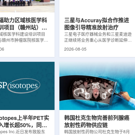
评估。结果显示，晚发性精
司称，随着产能逐步提升，将继续满
，β-淀粉样蛋白阳性...
足靶向α疗法领域对高纯度...
辐助力区域核医学科
三星与Accuray拟合作推进
训项目（赣州站）与
图像引导精准放射治疗
肿瘤医院核医学诊疗
域核医学科建设培训项目
三星电子医疗器械业务和三星麦迪逊
)与赣州市肿瘤医院核医学诊
正继续将业务重心从医学诊断延伸至
建设项目同步启动
建设项目在赣州市肿瘤医院
治疗领域。8月5日，三星HME美国
06
2026-08-05
。中华医学会核医学分会专
公司与美国放射外科公司Accuray宣
中国同辐、原子高科相关代
布签署一份不具约束力的合作意向
展调研交流，江西省内各级
书，双方计划围绕基于容积成像的精
200余名医务人员参会。启
准放射治疗解决方案开展合作探讨。
赣州市肿瘤医院核医学科主
根据意向书，双方拟研究将三星移动
主持。赣州市卫生健康委员
CT扫描仪BodyTom与Accuray机器
傅伟、中华医学会核医学分
人放射外科平台CyberKnife相结合。
员汪静、赣州市肿瘤医院党
该合作方向旨在把高分辨率三维成像
兴伟出席并致辞。汪静表
能力与图像引导机器人放射外科技术
学在肿瘤等重大疾病...
连接起来，使医务人员能够更准确地
确...
sotopes上半年PET实
韩国杜克生物完善前列腺癌
入增长超50%，同位
放射性药物供应链
设施推进商业生产
otopes Inc.近日发布致股东
韩国放射性药物公司杜克生物于8月