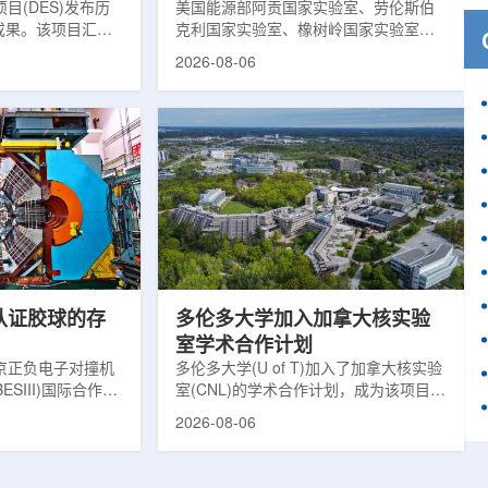
目(DES)发布历
响
美国能源部阿贡国家实验室、劳伦斯伯
成果。该项目汇总
克利国家实验室、橡树岭国家实验室和
2013年至2019
西北大学的研究人员正计划开发材料发
2026-08-06
天文图像，记录了
现云平台，利用基于物理学原理的人工
个星系团以及3000
智能框架，预测微小缺陷如何影响微电
用于研究宇宙加速
子器件的性能和寿命。材料发现云可视
为了实现DES，
化图，这是一个基于物理学原理的人工
极其灵敏的5.7亿
智能框架，它整合了实验数据、模拟和
m，并将其安装在位
高性能计算，用于预测微小缺陷如何影
美国国家科学基金
响微电子器件的性能和寿命。(图片由
文台的布兰科4米望
ChatGPT 提供。)微电子器件广泛用于
r Hahn/费米国家
智能手机、笔记本电脑、安全通信和人
工...
次认证胶球的存
多伦多大学加入加拿大核实验
室学术合作计划
京正负电子对撞机
多伦多大学(U of T)加入了加拿大核实验
ESIII)国际合作组
室(CNL)的学术合作计划，成为该项目中
理大会(ICHEP
的第十家参与机构。这项举措旨在加强
2026-08-06
大会报告的形式宣布：
加拿大的核能人才储备并支持相关研
BESIII实验建立
究。在施瓦茨·赖斯曼创新园区举行了签
整证据链，解开了
约仪式，标志着多伦多大学、加拿大核