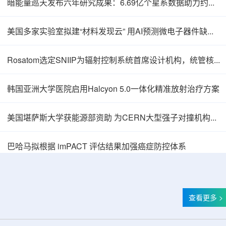
暗能量巡天发布六年研究成果：6.69亿个星系数据助力约束宇宙加速膨胀
美国多家实验室拟建“材料发现云” 用AI预测微电子器件缺陷影响
Rosatom选定SNIIP为辐射控制系统首席设计机构，统管核设施放射仪表标准化与进口替代保障
韩国亚洲大学医院启用Halcyon 5.0一体化精准放射治疗方案
美国堪萨斯大学获能源部资助 为CERN大型强子对撞机构建新一代探测器
巴哈马拟根据 imPACT 评估结果加强癌症防控体系
查看更多 >