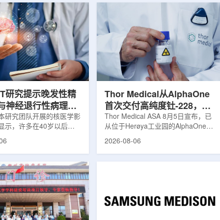
ET研究提示晚发性精
Thor Medical从AlphaOne
与神经退行性病理相
首次交付高纯度钍-228，商
本研究团队开展的核医学影
业供货启动
Thor Medical ASA 8月5日宣布，已
显示，许多在40岁以后首
从位于Herøya工业园的AlphaOne生
觉、妄想等精神病性症状的
产设施完成首批高纯度钍-228(Th-
06
2026-08-06
大脑内存在与阿尔茨海默病
228)客户交付。这是该设施上周宣布
经退行性疾病相关的蛋白异
启动生产后完成的首次客户供货，也
研究纳入37名晚发性精神
标志着AlphaOne进入商业供应阶
47名年龄匹配的健康对照
段。Thor Medical首席执行官Jasper
人员采用淀粉样蛋白PET示
Kurth表示，商业化生产意味着公司
-PiB，以及tau蛋白PET示
工业规模制造的开始，首批客户交付
-florzolotau，对受试者大
表明公司已完成从产能建设到利用首
淀粉样蛋白和tau蛋白积累
个工业规模工厂服务客户的过渡。公