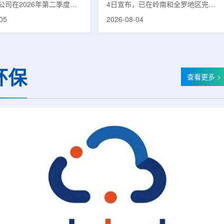
公司在2026年第二季度财
4日宣布，已在岭南和全罗地区完成
布前各业务板块的运营进
前列腺癌诊断用放射性药物
05
2026-08-04
表示，旗下PET实验室部门
ProstaSeek(活性成分：18F-
上半年有机收入较2025年同
plotupolastat)的供应链建设。该药
过50%。按照目前预期，该
物靶向前列腺特异性膜抗原
6年全年收入约为1400万美
(PSMA)，两地所有开展PET-CT检查
025年的600万美元。PET
并进行前列腺癌诊疗的三级综合医院
环保
通常与放射性药物制备、分
均已纳入其供应范围。据韩国卫生福
查看更多 >
核医学诊断应用密切相关。
利部国家癌症登记处数据，2023年
方面，ASP Isotopes
新增前列腺癌病例达22640例，占所
28和镱-176浓缩设施已进
有癌症病例的7.8%，是男性癌症发
产前的最后阶段，预计将在
病率排名第六位的疾病;伴随PSMA靶
半年交...
向治疗的日益普及，对前列腺癌治...