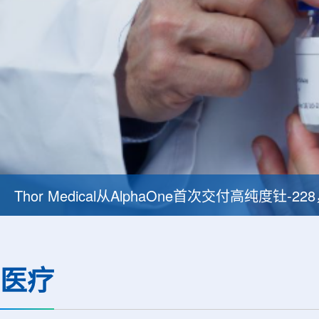
Thor Medical从AlphaOne首次交付高纯度钍-
医疗