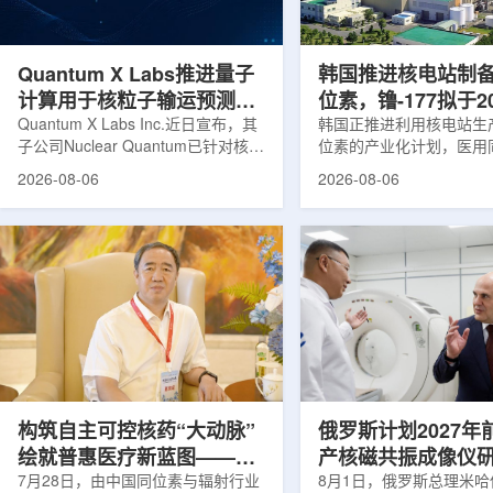
产，并在2031年开始全面量产。之
Dynamic Couch，以
后，韩国水力原子力还将扩大生产范
射治疗系统IDENTIFY
围至钴...
院表示，该院是韩国首...
Quantum X Labs推进量子
韩国推进核电站制
计算用于核粒子输运预测模
位素，镥-177拟于2
拟
Quantum X Labs Inc.近日宣布，其
业化生产
韩国正推进利用核电站生
子公司Nuclear Quantum已针对核工
位素的产业化计划，医用
业计算模拟中的一项瓶颈提出新方
镥-177(Lu-177)被列
2026-08-06
2026-08-06
案，尝试将量子计算引入核粒子输运
标产品。韩国水力与原子
预测，用于支持核医学系统设计等计
示，计划优先实现Lu-17
算密集型场景。据介绍，传统粒子输
产，后续还可能将产品范
运模拟在核医学系统设计中具有重要
钴-60、氚-3和氦-3等同位
作用，但往往需要大量计算资源，并
177是当前全球放射性药
伴随较长运行时间，影响研发和优化
用较广的治疗性放射性同
效率。Nuclear Quantum此次提出的
于前列腺癌、神经内分泌
技术，旨在把物理输运模型转化为量
相关放射性药物。此前，
子电路，使粒子传播和随机游走动力
Lu-177完全依赖进口。
学能够直接在量子计算框架中表示和
期约为6.6天，从生产、
模拟。...
制备和患者给药...
构筑自主可控核药“大动脉”
俄罗斯计划2027年
绘就普惠医疗新蓝图——专
产核磁共振成像仪
访中国同辐总工程师、中核
7月28日，由中国同位素与辐射行业
8月1日，俄罗斯总理米哈