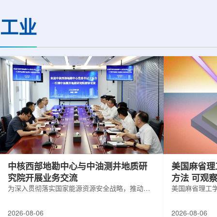
(CMS)设计和建造两台高亮度零度量能
困扰学术界近半个世
器(HL-ZDC)。该项目周期为四年，由堪
谜。该发现不仅为量
工业
萨斯大学物理与天文系教授迈克尔·默里
供了决定性验证，也
和堪萨斯大学杰出教授克里斯托夫·罗永
形态——纯由力构成
共同领导。其中，默里同时担任CMS高
子核由质子和中子组
亮度零度量能器升级项目负责人。...
由夸克组成。夸克之
互...
中核西部地勘中心与中油测井地质研
美国麻省理
究院开展业务交流
方法 可观
为深入贯彻落实国家能源资源安全战略，推动油
美国麻省理工
气测井与铀矿地质勘查技术互融互通，促进跨行
在多层材料中
业科研资源共享与关键技术联合攻关，近日，中
算机芯片等电
2026-08-06
2026-08-06