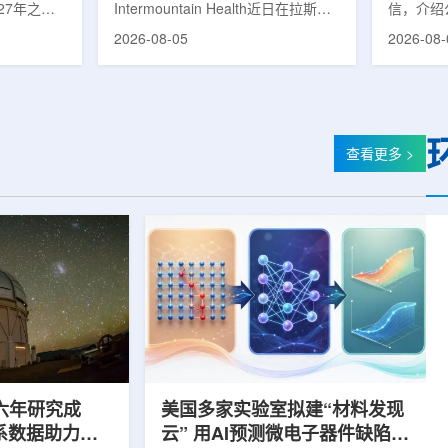
27年之前
Intermountain Health近日在拉斯维
信，介绍
速器
的研制工
加斯西南部启用一座新的门诊诊所。
务业绩公
2026-08-05
2026-08-
勒共和国咨
该诊所名为Badura Clinic，建筑面积
展。公司
关进展。视
约9万平方英尺，位于Spring Valley
2026年
像设备时，
地区，是该医疗系统在内华达州首个
期增长超
伊尔·穆拉
新建项目。Badura Clinic为三层建
部门202
况。穆拉什
筑，于7月30日举行剪彩仪式和社区
元，高于2
由俄罗斯国
开放日活动后正式开放。该诊所整合
相关业务
查看更多 >
该设备预计
了此前分布在拉斯维加斯谷多个地点
子影像和
随后表示，
的初级保健和部分专科服务，面向儿
在同位素业务
本国研制的
童、成人及老年患者提供更集中的医
称，其硅-
若按计划
疗服务。根据介绍，诊所服务范围包
入商业生
括成人及...
2026年下
六年研究成
美国多家实验室拟建“材料发现
星系数据助力约
云” 用AI预测微电子器件缺陷影