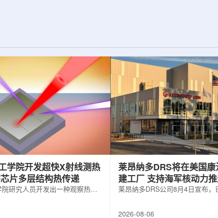
纪的胶球存在之
实验室和原子能公司有限公司(AECL)正
子色动力学理论提
式确立了合作关系。该学术合作计划将
表明一类全新物质
为参学院校提供进入国家级实验室基础
的物质的存在。原
设施、技术和专业知识的渠道，合作领
成，质子和中子又
域涵盖清洁能源、医疗健康、环境修复
间靠胶子传递强相
以及国家安全等多个方面。此次...
工学院开发超快X射线测热
莱昂纳多DRS将在美国康
察芯片多层结构热传递
建工厂 支持海军核动力
学院研究人员开发出一种观察热量
增长
莱昂纳多DRS公司8月4日宣布
传递的新方法，可用于精确测量计
在美国康涅狄格州布鲁克菲尔德
子器件内部的热流变化。相关研究
用于扩大并整合其海军电力系统
2026-08-06