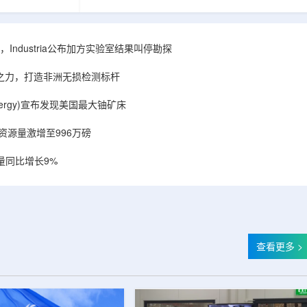
相关关键项目，
回报指数——该指数正是 Global X 铀ETF(NYSE
提供空间和基础
Arca: URA，资管超50亿美元)的跟踪基准，本次
施位于布鲁克菲
随 Solactive 定期再平衡生效。公司联合创始人兼
.1087万平方英
CEO Alessandro Petruzzi 称，这使被动/主题投
Industria公布加方实验室结果叫停勘探
布在康涅狄格州
资者可通过指数直接触达其 SOLO™ 微堆故事，
。该设施预计于
与 Cameco、Kazatomprom、Centrus、Oklo、
心之力，打造非洲无损检测标杆
租户装修工...
NuScale、X-energy、三菱重...
r Energy)宣布发现美国最大铀矿床
铀资源量激增至996万磅
量同比增长9%
查看更多 >