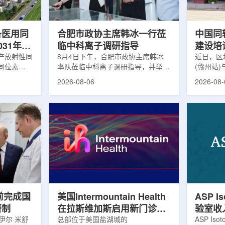
及表面引导放
请求进行，重点评估该国癌症防控能
情况进行
。亚洲大学医
力和实际需求。6月9日至11日，专
神病患者中
家组访...
备医用同
合肥市政协主席韩冰一行莅
中国同
031年商
临中科离子调研指导
建设培
产放射性同
8月4日下午，合肥市政协主席韩冰
赣州市
近日，区
同位素
率队莅临中科离子调研指导，并举行
(赣州站
高质量
为首个商业化目
座谈交流。市人大常委会副主任雍凤
疗高质量
2026-08-06
2026-08-
能公司表
山，市政协秘书长苏祥、市产投集团
同步启动
7商业化生
董事长江鑫、市政协教科卫体委主任
家组以及
围扩大至
张晓峰、市工信局副局长郭梅参加。
表到院开
素。Lu-
中国科学院合肥物质科学研究院副院
医疗机构
物市场中应
长宋云涛，中科离子董事长刘璐，总
动仪式由
位素，可用
经理陈永华，副总经理丁开忠、李
任杨传盛
肿瘤等疾病
俊、光若怀陪同。韩冰一行详细了解
会副主任
韩国所需
中科离子产业布局、经营情况，重点
会主任委
由于其半衰
围绕核医疗及高端装备关键技术突
委书记黄
运输到药物
破、成果转化落地及产业化发展等方
示，核医
面开...
前完成国
美国Intermountain Health
ASP I
研制
在拉斯维加斯启用新门诊诊
验室收
伊尔·米舒
所，配置PET/CT和直线加
总部位于美国盐湖城的
素浓缩
ASP Is