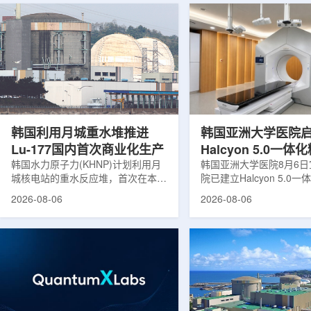
韩国利用月城重水堆推进
韩国亚洲大学医院
Lu-177国内首次商业化生产
Halcyon 5.0一
韩国水力原子力(KHNP)计划利用月
射治疗方案
韩国亚洲大学医院8月6
城核电站的重水反应堆，首次在本土
院已建立Halcyon 5.0
生产用于癌症治疗的放射性同位素
射治疗解决方案，并开始
2026-08-06
2026-08-06
镥-177(Lu-177)。目前韩国完全依赖
者治疗。该系统将高清高
进口该原料，这给当地的放射性药物
集、六自由度患者位置校
企业如Cellbion和FutureChem带来
实时运动管理整合到同一
了成本压力和供应不稳定因素。行业
中，用于提升图像引导放
内普遍认为国内生产将有助于构建多
准度和安全性。此次实施
元化的供应链并缩短运输时间。此次
Halcyon系统软件5.0
计划的首要目标是实现镥-177的商业
成高分辨率锥形束CT成
化生产，预计在2028年进行试生
HyperSight、六自由度