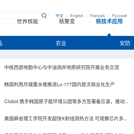
中文
|
English
|
Français
|
Русский
世界核能
核聚变
核技术应用
品
农业
安防
中核西部地勘中心与中油测井地质研究院开展业务交流
韩国利用月城重水堆推进Lu-177国内首次商业化生产
Clobot 携手韩国原子能环境公团等多方签署备忘录，推动放射性废物安全管理多机型机器人示范
美国麻省理工学院开发超快X射线测热方法 可观察芯片多层结构热传递