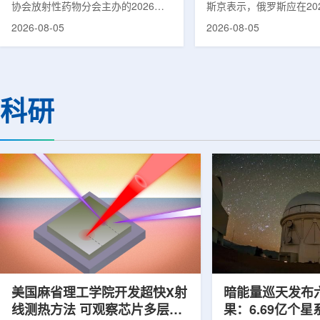
协会放射性药物分会主办的2026年
斯京表示，俄罗斯应在20
集团首席科学家刘蕴韬
放射性药物创新发展大会在山西省太
完成国产核磁共振成像仪
2026-08-05
2026-08-05
原市举行。作为中核集团核技术应用
作。米舒斯京在访问克孜
的核心平台，中国同辐股份有限公司
询诊断中心期间了解了相
(以下简称：中国同辐)在推动核医疗
察中心已安装的磁共振成
科技自立自强与普惠民生方面发挥着
他向俄罗斯卫生部长米哈
压舱石的作用。在大会间隙，中国同
什科询问国产设备研发情
科研
辐党委委员、总工程师、中核集团首
科表示，相关研发工作正
席科学家刘蕴韬接受记者专访时表
家原子能公司推进，并称
示，中国同辐将加快在建医药中心投
将在明年完成。米舒斯京
产运行，加快智慧核医学系统布局，
希望俄罗斯明年能够拥有
持续缩小城乡核医疗资源差距。同
核磁共振成像仪。该设备
时，以...
完...
美国麻省理工学院开发超快X射
暗能量巡天发布
线测热方法 可观察芯片多层结
果：6.69亿个