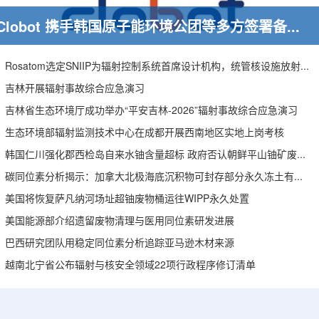
Clobot 携手韩国原子能环境公团等多方签署备忘录，推动放射性废物安全管理多机型机器人示范
Rosatom选定SNIIP为辐射控制系统首席设计机构，统管核设施放射仪表标准化与进口替代保障
吉林开展辐射事故综合应急演习
吉林省生态环境厅成功举办“平安吉林-2026”辐射事故综合应急演习
生态环境部辐射监测技术中心在成都开展西南地区实地上岗考核
韩国仁川强化郡西检岛自来水铀含量超标 政府否认朝鲜平山铀矿废水影响
碳同位素分析揭示：加拿大北极海底沉积物可封存部分永久冻土有机碳
美国将恢复萨凡纳河场址超铀废物桶运往WIPP永久处置
美国能源部介绍遗留废物清理与医用同位素研发进展
巴西研究团队用稳定同位素分析追踪亚马逊木材来源
越南北宁省公布辐射与核安全领域22项行政程序修订清单