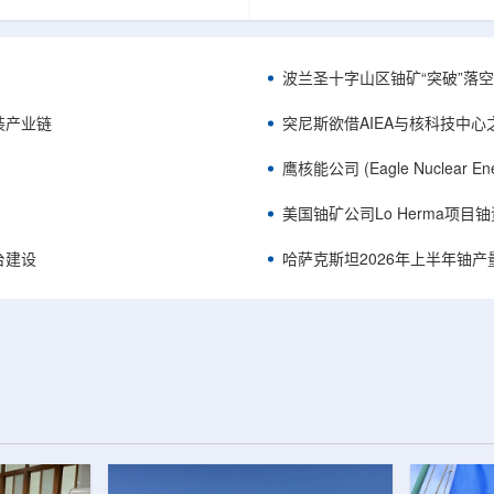
《自然通讯》。随着计算机芯片尺
目旨在提升产能，支持美国海军
功率密度持续提高，器件过热正成
并为公司在核能领域的后续增长
升的重要因素。传统热流测量方法
设施条件。根据公司披露，新设
子器件的多层结构时存在局限，例
尔德帕克里奇路120号，占地约14
波兰圣十字山区铀矿“突破”落空，
热反射法难以区分不同材料层中的
尺。工厂建成后，将整合目前分
红外成像等方法也难以在微小尺度
丹伯里和贝瑟尔三个地点的业务
装产业链
突尼斯欲借AIEA与核科技中
。为解决这一问题...
2027年初投入使用，若最终设计和
鹰核能公司 (Eagle Nuclea
美国铀矿公司Lo Herma项目
平台建设
哈萨克斯坦2026年上半年铀产