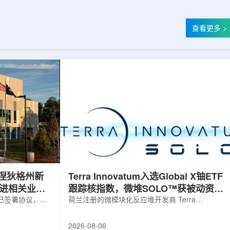
查看更多 >
涅狄格州新
Terra Innovatum入选Global X铀ETF
推进相关业务
跟踪核指数，微堆SOLO™获被动资金
，已签署协议，将
曝光
荷兰注册的微模块化反应堆开发商 Terra
新建一座工厂，
Innovatum Global N.V.(NASDAQ: NKLR)于2026
业务运营。该项
年8月3日开盘起纳入 Solactive 全球铀与核部件总
2026-08-06