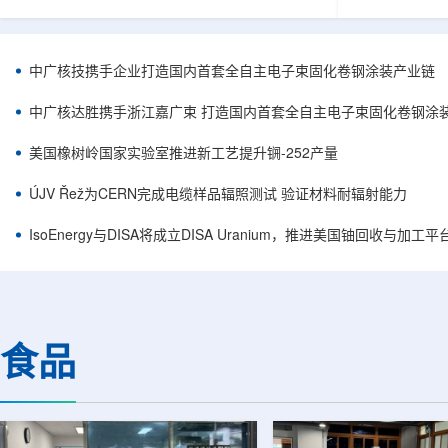
核西部地勘中心党委书记王乐力带队赴中油测井
成果已发表于
地质研究院，开展专项技术交流研讨。会上，中
寸不断缩小、
油测井地质研究院党委书记万金彬系统介绍了国
为限制性能提
内油气测井成套装备、井下探测、岩石物理实
在面对真实电
中广核技携手企业打造国内首套全自主电子束固化卷钢涂装产业链
验、智能测井解释、深井探测及多源地质数据解
如常用的时域
析等成熟技术体系，并结合实战案例分享了含油
热传输情况，
中广核达胜携手浙江嘉广束 打造国内首套全自主电子束固化卷钢涂
气盆地铀矿勘查经验。王乐力介绍了西部中...
上捕捉快速变化
美国橡树岭国家实验室推进新工艺提升锎-252产量
ÚJV Řež为CERN完成电缆样品辐照测试 验证材料耐辐射能力
IsoEnergy与DISA将成立DISA Uranium，推进美国铀回收与加工
食品