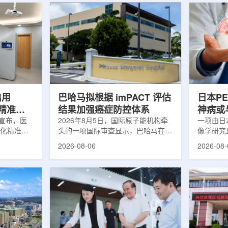
启用
巴哈马拟根据 imPACT 评估
日本P
体化精准放
结果加强癌症防控体系
神病或
日宣布，医
2026年8月5日，国际原子能机构牵
关
一项由日
一体化精准放
头的一项国际审查显示，巴哈马在加
像学研究
全面用于患
强癌症治疗服务方面具备进一步提升
次出现幻
2026-08-06
2026-08-
速图像采
空间。此次审查为该国改善癌症服务
成年人，
正和无标记
协调、缩短诊疗等待时间并提升患者
及其他神
治疗流程
治疗效果提出了路线图。巴哈马拿骚
常沉积。
射治疗的精
玛格丽特公主医院(图片：Pelow
病患者和
方案以
Media/Adobe Stock)这项 imPACT
者。研究
版本为基础，集
评估由国际原子能机构、世界卫生组
踪剂^11C
像系统
织/泛美卫生组织和国际癌症研究机
踪剂^18F
患者定位台
构共同开展，应巴哈马卫生与健康部
脑中的β-