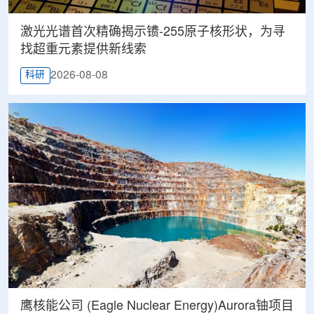
激光光谱首次精确揭示镄-255原子核形状，为寻
找超重元素提供新线索
2026-08-08
科研
鹰核能公司 (Eagle Nuclear Energy)Aurora铀项目