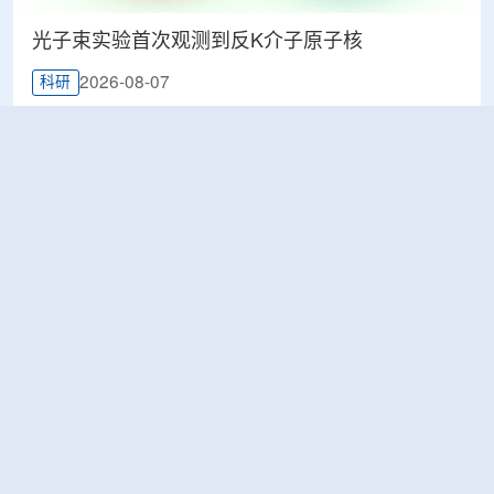
光子束实验首次观测到反K介子原子核
2026-08-07
科研
韩国忠清北道上半年农水产品放射性检测结果达
标