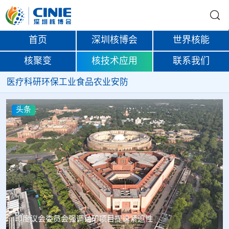
首页
深圳核博会
世界核能
核聚变
核技术应用
联系我们
医疗
科研
环保
工业
食品
农业
安防
头条
中核辐智正式设立 中国同辐持股90%打通核医疗全产业链