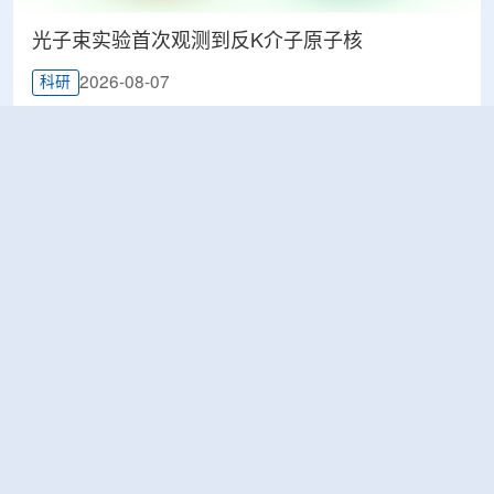
光子束实验首次观测到反K介子原子核
2026-08-07
科研
韩国忠清北道上半年农水产品放射性检测结果达
标