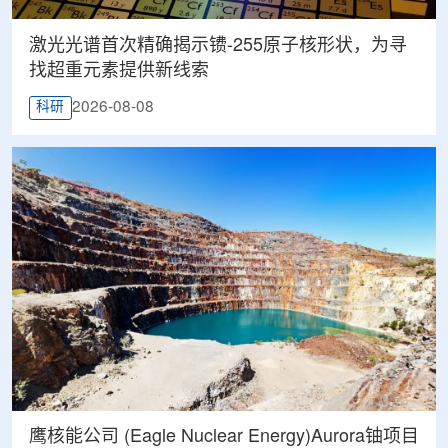
激光光谱首次精确揭示镄-255原子核形状，为寻
找超重元素提供新线索
2026-08-08
科研
鹰核能公司 (Eagle Nuclear Energy)Aurora铀项目