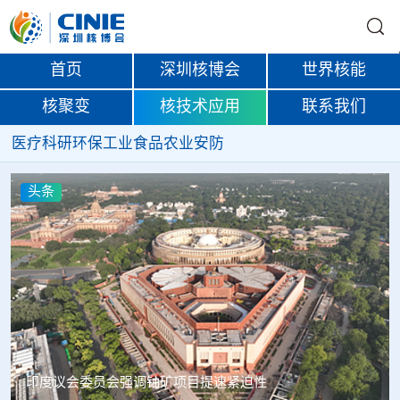
首页
深圳核博会
世界核能
核聚变
核技术应用
联系我们
医疗
科研
环保
工业
食品
农业
安防
头条
中核辐智正式设立 中国同辐持股90%打通核医疗全产业链