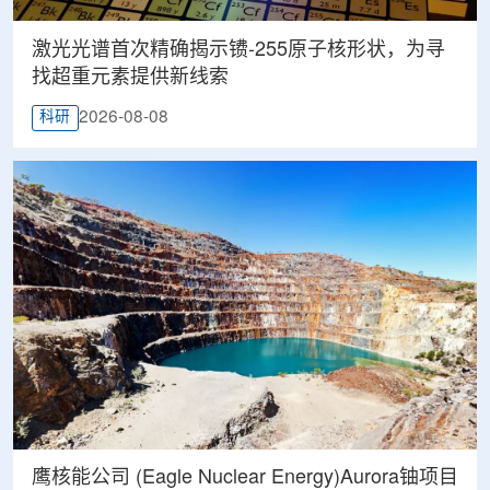
激光光谱首次精确揭示镄-255原子核形状，为寻
找超重元素提供新线索
2026-08-08
科研
鹰核能公司 (Eagle Nuclear Energy)Aurora铀项目