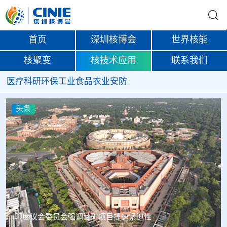
首页
深圳核博会
世界核能
核聚变
核技术应用
联系我们
医疗
科研
环保
工业
食品
农业
安防
头条
印度议会委员会强调铀矿项目提速紧迫性