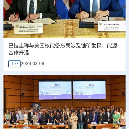
巴拉圭称与美国核能备忘录涉及铀矿勘探，能源
合作升温
2026-08-09
工业