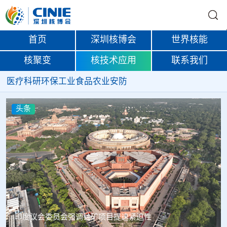
首页
深圳核博会
世界核能
核聚变
核技术应用
联系我们
医疗
科研
环保
工业
食品
农业
安防
头条
中核辐智正式设立 中国同辐持股90%打通核医疗全产业链