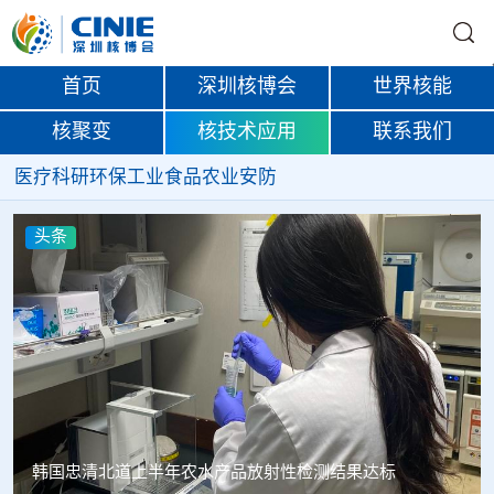
首页
深圳核博会
世界核能
核聚变
核技术应用
联系我们
医疗
科研
环保
工业
食品
农业
安防
头条
Oklo格罗夫斯同位素试验反应堆实现首次临界