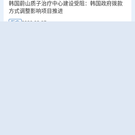
韩国蔚山质子治疗中心建设受阻：韩国政府拨款
方式调整影响项目推进
2026-08-07
医疗
太原晋源区开展辐射安全专项检查
2026-08-07
环保