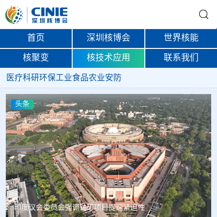
首页
深圳核博会
世界核能
核聚变
核技术应用
联系我们
医疗
科研
环保
工业
食品
农业
安防
头条
中核辐智正式设立 中国同辐持股90%打通核医疗全产业链