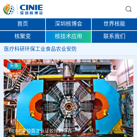
首页
深圳核博会
世界核能
核聚变
核技术应用
联系我们
医疗
科研
环保
工业
食品
农业
安防
头条
Thor Medical从AlphaOne首次交付高纯度钍-228，商业供货
启动