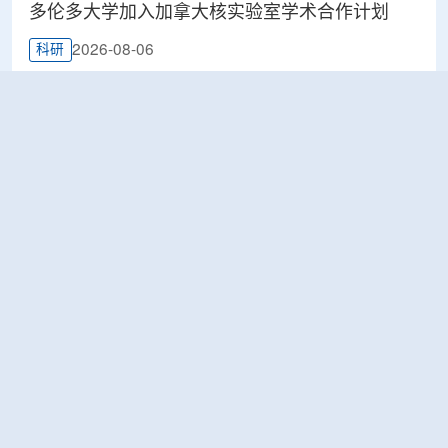
多伦多大学加入加拿大核实验室学术合作计划
2026-08-06
科研
Terra Innovatum入选Global X铀ETF跟踪核指
数，微堆SOLO™获被动资金曝光
2026-08-06
工业