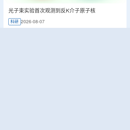
光子束实验首次观测到反K介子原子核
2026-08-07
科研
韩国忠清北道上半年农水产品放射性检测结果达
标