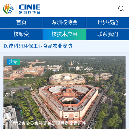
首页
深圳核博会
世界核能
核聚变
核技术应用
联系我们
医疗
科研
环保
工业
食品
农业
安防
头条
中核辐智正式设立 中国同辐持股90%打通核医疗全产业链