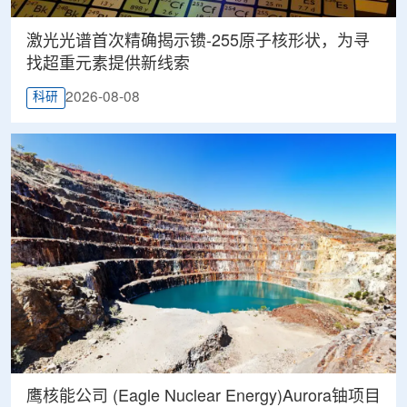
激光光谱首次精确揭示镄-255原子核形状，为寻
找超重元素提供新线索
2026-08-08
科研
鹰核能公司 (Eagle Nuclear Energy)Aurora铀项目