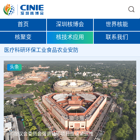
首页
深圳核博会
世界核能
核聚变
核技术应用
联系我们
医疗
科研
环保
工业
食品
农业
安防
头条
中核辐智正式设立 中国同辐持股90%打通核医疗全产业链