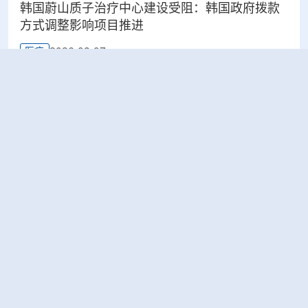
韩国蔚山质子治疗中心建设受阻：韩国政府拨款
方式调整影响项目推进
2026-08-07
医疗
太原晋源区开展辐射安全专项检查
2026-08-07
环保