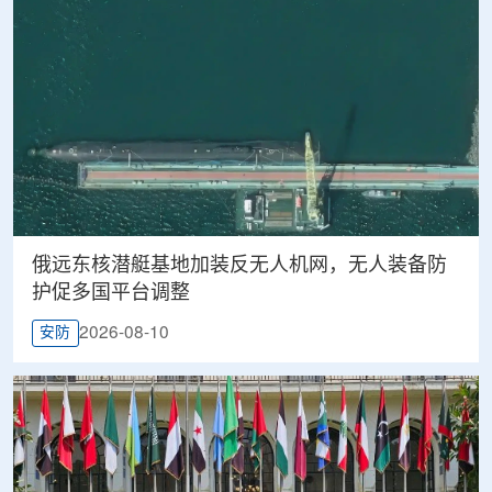
俄远东核潜艇基地加装反无人机网，无人装备防
护促多国平台调整
2026-08-10
安防