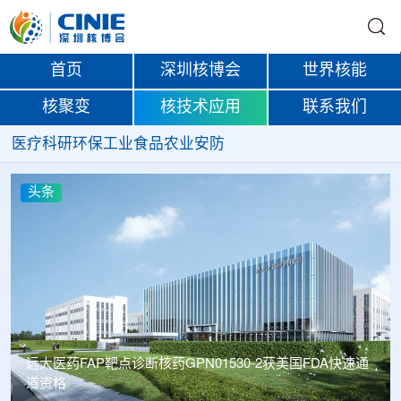
首页
深圳核博会
世界核能
核聚变
核技术应用
联系我们
医疗
科研
环保
工业
食品
农业
安防
头条
诊断核药GPN01530-2获美国FDA快速通
南华大学罗文教授团
取得重要进展