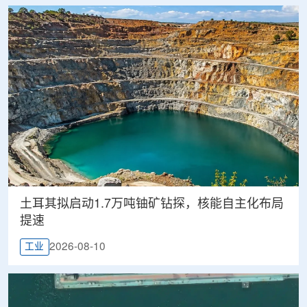
土耳其拟启动1.7万吨铀矿钻探，核能自主化布局
提速
2026-08-10
工业