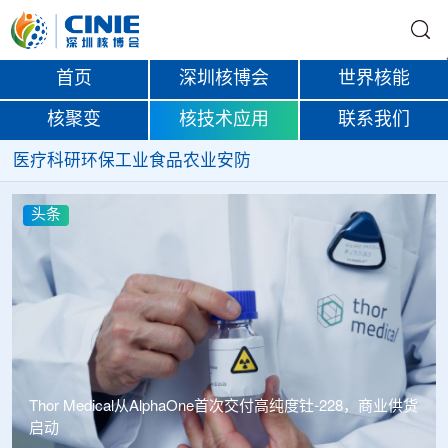
首页
深圳核博会
世界核能
核聚变
核技术应用
联系我们
医疗
科研
环保
工业
食品
农业
安防
头条
Thor Medical从AlphaOne首次交付高纯度钍-228，商业供货
启动