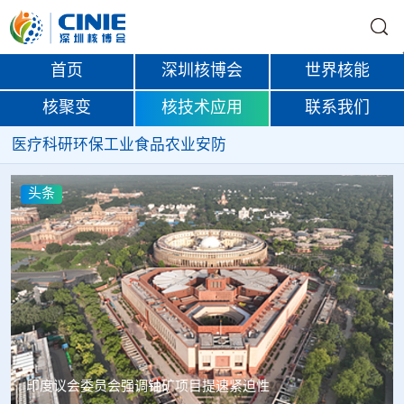
首页
深圳核博会
世界核能
核聚变
核技术应用
联系我们
医疗
科研
环保
工业
食品
农业
安防
头条
中核辐智正式设立 中国同辐持股90%打通核医疗全产业链