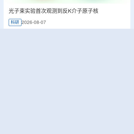
光子束实验首次观测到反K介子原子核
2026-08-07
科研
韩国忠清北道上半年农水产品放射性检测结果达
标