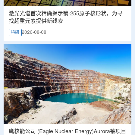
激光光谱首次精确揭示镄-255原子核形状，为寻
找超重元素提供新线索
2026-08-08
科研
鹰核能公司 (Eagle Nuclear Energy)Aurora铀项目