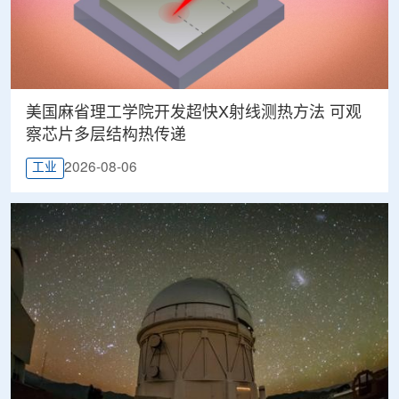
美国麻省理工学院开发超快X射线测热方法 可观
察芯片多层结构热传递
2026-08-06
工业