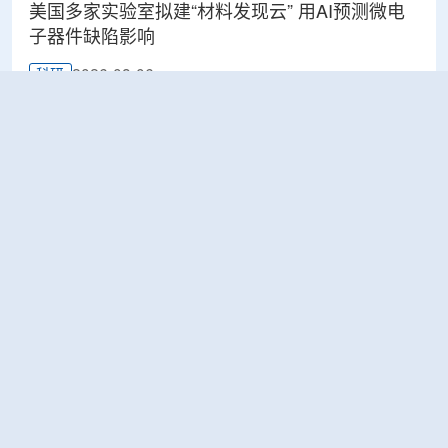
美国多家实验室拟建“材料发现云” 用AI预测微电
子器件缺陷影响
2026-08-06
科研
Rosatom选定SNIIP为辐射控制系统首席设计机
构，统管核设施放射仪表标准化与进口替代保障