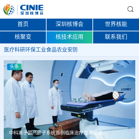
首页
深圳核博会
世界核能
核聚变
核技术应用
联系我们
医疗
科研
环保
工业
食品
农业
安防
头条
韩国忠清北道上半年农水产品放射性检测结果达标