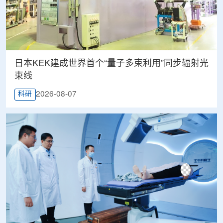
日本KEK建成世界首个“量子多束利用”同步辐射光
束线
2026-08-07
科研