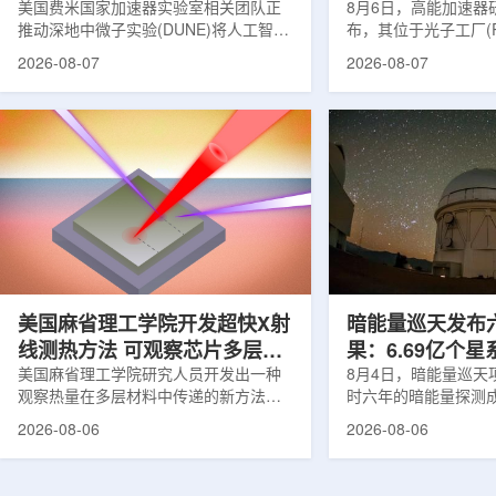
理能力
美国费米国家加速器实验室相关团队正
8月6日，高能加速器研
推动深地中微子实验(DUNE)将人工智能
布，其位于光子工厂(
和机器学习工具融入实验设计、探测器
装置的BL-11A和BL
2026-08-07
2026-08-07
运行与数据分析流程，以提升中微子相
界首个量子多束利用
互作用识别、事件分类和探测器管理能
射线与软X射线两束
力。DUNE位于长基线中微子设施，目
介绍，BL-11A和BL
前已开始安装大型中微子探测器模块的
基础设施网络合作建
结构元件。该实验由近探测器和远探测
联合使用机构及联合
器组成：近探测器位于费米实验室，远
心的同步辐射装置组
探测器设在南达科他州桑福德地下研究
教育基础设施。新光
设施地下约1英里处。两个探测器都将采
于，可在同一实验条
用液氩时间投影室技术，用于记录中微
线和软X射线，完成
子...
观...
美国麻省理工学院开发超快X射
暗能量巡天发布
线测热方法 可观察芯片多层结
果：6.69亿个
构热传递
美国麻省理工学院研究人员开发出一种
束宇宙加速膨胀
8月4日，暗能量巡天项
观察热量在多层材料中传递的新方法，
时六年的暗能量探测
可用于精确测量计算机芯片等电子器件
形成18篇相关论文，基于
2026-08-06
2026-08-06
内部的热流变化。相关研究成果已发表
年间获取的近30万张
于《自然通讯》。随着计算机芯片尺寸
6.69亿个星系、数千
不断缩小、功率密度持续提高，器件过
多颗超新星的信息，