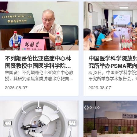
不列颠哥伦比亚癌症中心林
中国医学科学院放
国贤教授中国医学科学院放
究所举办PSMA靶
射医学研究所开展学术交流
林国贤：不列颠哥伦比亚癌症中心教
药物学术报告会
8月3日，中国医学科学
授，其研究聚焦各类肿瘤诊疗靶向放
研究所举办学术报告会，
射性药物开发，迄今已主导/参与发
温哥华不列颠哥伦比亚癌
2026-08-07
2026-08-07
表135余篇同行评议期刊论文，提交
贤教授作题为《用于前列
30余项放射性药物相关专利申请，
治疗的前列腺特异性膜抗
完成自研7款放射性药物的临床转
性药物开发》的学术报告
化，用于多种肿瘤诊疗。报告会上，
取线上线下结合方式举行
林国贤教授基于其团队多年的前沿探
分科研人员和研究生参加
索，系统梳理了针对前列腺癌靶点
授长期从事肿瘤诊疗靶向
PSMA的核药相关研究进展：一是F-
开发研究，已主导或参与发
18标记PSMA靶向PET显像剂的分子
篇同行评议期刊论文，提