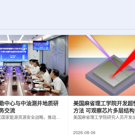
为了实现DES，
化图，这是一个基于物理学原理的人工
极其灵敏的5.7亿
智能框架，它整合了实验数据、模拟和
m，并将其安装在位
高性能计算，用于预测微小缺陷如何影
美国国家科学基金
响微电子器件的性能和寿命。(图片由
文台的布兰科4米望
ChatGPT 提供。)微电子器件广泛用于
r Hahn/费米国家
智能手机、笔记本电脑、安全通信和人
工...
勘中心与中油测井地质研
美国麻省理工学院开发超
务交流
方法 可观察芯片多层结
实国家能源资源安全战略，推动油
美国麻省理工学院研究人员开发
地质勘查技术互融互通，促进跨行
在多层材料中传递的新方法，可
享与关键技术联合攻关，近日，中
算机芯片等电子器件内部的热流
2026-08-06