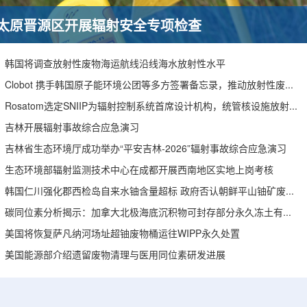
太原晋源区开展辐射安全专项检查
韩国将调查放射性废物海运航线沿线海水放射性水平
Clobot 携手韩国原子能环境公团等多方签署备忘录，推动放射性废物安全管理多机型机器人示范
Rosatom选定SNIIP为辐射控制系统首席设计机构，统管核设施放射仪表标准化与进口替代保障
吉林开展辐射事故综合应急演习
吉林省生态环境厅成功举办“平安吉林-2026”辐射事故综合应急演习
生态环境部辐射监测技术中心在成都开展西南地区实地上岗考核
韩国仁川强化郡西检岛自来水铀含量超标 政府否认朝鲜平山铀矿废水影响
碳同位素分析揭示：加拿大北极海底沉积物可封存部分永久冻土有机碳
美国将恢复萨凡纳河场址超铀废物桶运往WIPP永久处置
美国能源部介绍遗留废物清理与医用同位素研发进展