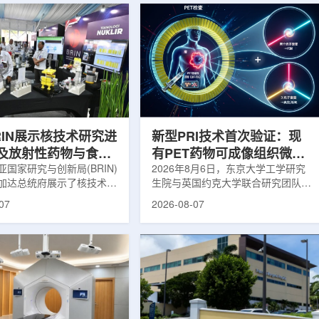
RIN展示核技术研究进
新型PRI技术首次验证：现
及放射性药物与食品
有PET药物可成像组织微环
用
国家研究与创新局(BRIN)
境
2026年8月6日，东京大学工学研究
加达总统府展示了核技术研
生院与英国约克大学联合研究团队宣
BRIN局长阿里夫·萨特里亚
布，已建立一种利用正电子三光子衰
07
2026-08-07
关技术属于和平利用核能范
变的新型几何成像原理，并首次成功
方向不仅包括能源，也覆盖
验证正电子素比率成像(PRI)技术。
康等领域。在健康领域，
该方法可结合现有临床PET显像剂使
正在开发用于核医学的放射性
用，有望为核医学影像提供观察组织
类药物含有放射性物质，可
微环境的新手段。利用正电子-3光子
诊断和治疗。阿里夫表示，
衰变的下一代核医学成像概念图目前
物研发对癌症识别和治疗具
临床PET扫描主要利用正电子双光子
义。在食品领域，BRIN将
湮灭过程显示药物在体内的分布和积