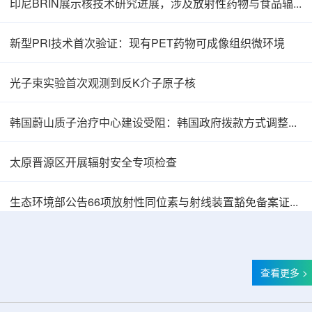
印尼BRIN展示核技术研究进展，涉及放射性药物与食品辐照应用
新型PRI技术首次验证：现有PET药物可成像组织微环境
光子束实验首次观测到反K介子原子核
韩国蔚山质子治疗中心建设受阻：韩国政府拨款方式调整影响项目推进
太原晋源区开展辐射安全专项检查
韩国忠清北道上半年农水产品放射性检测结果达
生态环境部公告66项放射性同位素与射线装置豁免备案证明文件
查看更多 >