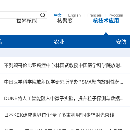
中文
|
English
|
Français
|
Русский
世界核能
核聚变
核技术应用
品
农业
安防
不列颠哥伦比亚癌症中心林国贤教授中国医学科学院放射医学研究所开展学术交流
中国医学科学院放射医学研究所举办PSMA靶向放射性药物学术报告会
DUNE将人工智能融入中微子实验，提升粒子探测与数据处理能力
日本KEK建成世界首个“量子多束利用”同步辐射光束线