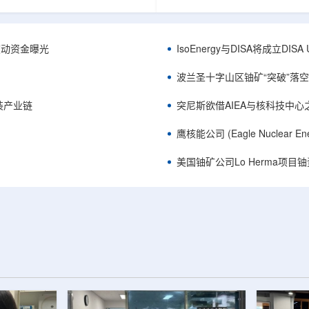
心党委书记王乐力带队赴中油测井
成果已发表于《自然通讯》。随
开展专项技术交流研讨。会上，中
寸不断缩小、功率密度持续提高
究院党委书记万金彬系统介绍了国
为限制性能提升的重要因素。传
套装备、井下探测、岩石物理实
在面对真实电子器件的多层结构
™获被动资金曝光
IsoEnergy与DISA将成立D
解释、深井探测及多源地质数据解
如常用的时域热反射法难以区分
体系，并结合实战案例分享了含油
热传输情况，红外成像等方法也
波兰圣十字山区铀矿“突破”落空，
经验。王乐力介绍了西部中...
上捕捉快速变化。为解决这一问题.
装产业链
突尼斯欲借AIEA与核科技中
鹰核能公司 (Eagle Nuclea
美国铀矿公司Lo Herma项目