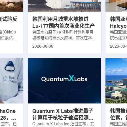
，并完成7
准定位，能实现动态适配、精准治
核技术用
转化，应用
疗。设备运行平稳低噪，治疗控制软
水果的辐
件运...
进口国要..
素试验反
韩国利用月城重水堆推进
韩国亚
Lu-177国内首次商业化生产
Halc
klo)8
韩国水力原子力(KHNP)计划利用月
射治疗
韩国亚洲
同位素试验
城核电站的重水反应堆，首次在本土
院已建立H
实现可控自
生产用于癌症治疗的放射性同位素
射治疗解
2026-08-06
2026-08-
临界。这一
镥-177(Lu-177)。目前韩国完全依赖
者治疗。
不到一年。
进口该原料，这给当地的放射性药物
集、六自
堆设施(图
企业如Cellbion和FutureChem带来
实时运动
低功率试验
了成本压力和供应不稳定因素。行业
中，用于
州洛克哈
内普遍认为国内生产将有助于构建多
准度和安
试点计划下
元化的供应链并缩短运输时间。此次
Halcy
界的反应
计划的首要目标是实现镥-177的商业
成高分辨
设施从未开
化生产，预计在2028年进行试生
Hyper
土建开挖、
产，并在2031年开始全面量产。之
Dynam
购、燃料配
后，韩国水力原子力还将扩大生产范
射治疗系统
围至钴...
院表示，该
phaOne
Quantum X Labs推进量子
韩国推
28，商
计算用于核粒子输运预测模
位素，镥
月5日宣布，已
拟
Quantum X Labs Inc.近日宣布，其
业化生
韩国正推