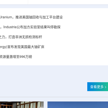
着计算机芯片尺
目旨在提升产能，支持美国海军相关关键项目，
，器件过热正成
并为公司在核能领域的后续增长提供空间和基础
统热流测量方法
设施条件。根据公司披露，新设施位于布鲁克菲
时存在局限，例
尔德帕克里奇路120号，占地约14.1087万平方英
ISA Uranium，推进美国铀回收与加工平台建设
不同材料层中的
尺。工厂建成后，将整合目前分布在康涅狄格州
难以在微小尺度
丹伯里和贝瑟尔三个地点的业务。该设施预计于
Industria公布加方实验室结果叫停勘探
..
2027年初投入使用，若最终设计和租户装修工...
心之力，打造非洲无损检测标杆
r Energy)宣布发现美国最大铀矿床
铀资源量激增至996万磅
查看更多 >