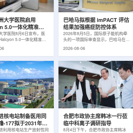
于食品保鲜，重点包括出口
累情况，但对组织缺氧等与疾病恶性
照处理。阿里夫介绍，一些
程度相关的微环境信息捕捉有限。...
.
洲大学医院启用
巴哈马拟根据 imPACT 评估
yon 5.0一体化精准放
结果加强癌症防控体系
方案
大学医院8月6日宣布，医
2026年8月5日，国际原子能机构牵
alcyon 5.0一体化精准放
头的一项国际审查显示，巴哈马在加
决方案，并开始全面用于患
强癌症治疗服务方面具备进一步提升
06
2026-08-06
该系统将高清高速图像采
空间。此次审查为该国改善癌症服务
由度患者位置校正和无标记
协调、缩短诊疗等待时间并提升患者
管理整合到同一治疗流程
治疗效果提出了路线图。巴哈马拿骚
提升图像引导放射治疗的精
玛格丽特公主医院(图片：Pelow
全性。此次实施方案以
Media/Adobe Stock)这项 imPACT
on系统软件5.0版本为基础，集
评估由国际原子能机构、世界卫生组
率锥形束CT成像系统
织/泛美卫生组织和国际癌症研究机
Sight、六自由度患者定位台
构共同开展，应巴哈马卫生与健康部
ic Couch，以及表面引导放
请求进行，重点评估该国癌症防控能
IDENTIFY。亚洲大学医
力和实际需求。6月9日至11日，专
院是韩国首...
家组访...
进核电站制备医用同
合肥市政协主席韩冰一行莅
-177拟于2031年商
临中科离子调研指导
产
进利用核电站生产放射性同
8月4日下午，合肥市政协主席韩冰