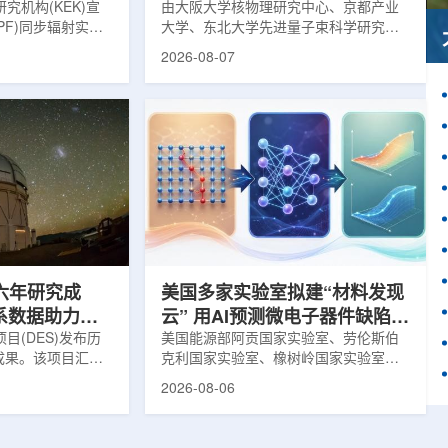
究机构(KEK)宣
由大阪大学核物理研究中心、京都产业
PF)同步辐射实验
大学、东北大学先进量子束科学研究中
-11B光束线已建成世
心、高丽大学、岐阜大学、中国近代物
2026-08-07
光束线，可实现硬X
理研究所、理化学研究所、京都大学、
光束的同步利用。据
台湾中央研究院和加拿大萨斯喀彻温大
-11B由同步辐射学术
学等机构研究人员组成的
设。该网络由大学
LEPS2/Solenoid合作组，首次利用光子
使用、联合研究中
束实验观测到含有反K介子的原子核。这
成，定位为科研和
一成果为确认反K介子原子核的存在提供
束线的主要特点在
了新的实验证据，也为理解高密度核物
件下同时使用硬X射
质和中性子星内部结构提供了重要线
过去需要分别开展的
索。研究团队在日本兵库县大型同步辐
射设施SP...
六年研究成
美国多家实验室拟建“材料发现
星系数据助力约
云” 用AI预测微电子器件缺陷影
目(DES)发布历
响
美国能源部阿贡国家实验室、劳伦斯伯
成果。该项目汇总
克利国家实验室、橡树岭国家实验室和
2013年至2019
西北大学的研究人员正计划开发材料发
2026-08-06
天文图像，记录了
现云平台，利用基于物理学原理的人工
个星系团以及3000
智能框架，预测微小缺陷如何影响微电
用于研究宇宙加速
子器件的性能和寿命。材料发现云可视