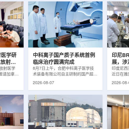
射医学研
中科离子国产质子系统首例
印尼B
向放射性
临床治疗圆满完成
展，涉
院放射医学
8月7日上午，合肥中科离子医学技
辐照应
印度尼西亚
邀请加拿大
术装备有限公司自主研制的国产超导
近日在雅
症中心林国
回旋质子治疗系统，在合肥离子医学
究成果。
2026-08-07
2026-08-
腺癌诊断与
中心完成首例临床试验受试者治疗。
表示，相
原靶向放射
这是国内首台国产超导回旋质子放射
畴，应用
。报告会采
治疗系统的重要突破。本例受试者为
粮食和健
，放射所部
肺癌患者。试验所用的超导质子治疗
BRIN
。林国贤教
系统，搭载中科离子自主研发的
药物。这
放射性药物
SC240超导回旋加速器，具有超大照
用于癌症
表135余
射野、360°全周束流配送能力。治
放射性药
交30余项
疗全程依托多模融合4D图像引导精
有重要意