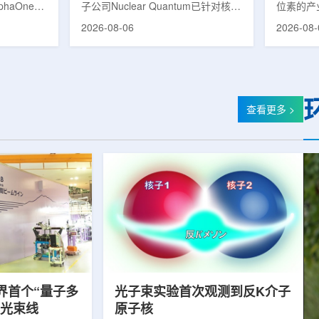
phaOne生
子公司Nuclear Quantum已针对核工
位素的产
8(Th-
业计算模拟中的一项瓶颈提出新方
镥-177
2026-08-06
2026-08-
设施上周宣布
案，尝试将量子计算引入核粒子输运
标产品。
户供货，也
预测，用于支持核医学系统设计等计
示，计划优
业供应阶
算密集型场景。据介绍，传统粒子输
产，后续
行官Jasper
运模拟在核医学系统设计中具有重要
钴-60、
意味着公司
作用，但往往需要大量计算资源，并
177是
批客户交付
伴随较长运行时间，影响研发和优化
用较广的
查看更多 >
设到利用首
效率。Nuclear Quantum此次提出的
于前列腺
的过渡。公
技术，旨在把物理输运模型转化为量
相关放射
，将继续满
子电路，使粒子传播和随机游走动力
Lu-17
..
学能够直接在量子计算框架中表示和
期约为6
模拟。...
制备和患者
界首个“量子多
光子束实验首次观测到反K介子
射光束线
原子核