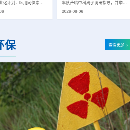
业化计划，医用同位素
率队莅临中科离子调研指导，并举行
(Lu-177)被列为首个商业化目
座谈交流。市人大常委会副主任雍凤
06
2026-08-06
韩国水力与原子能公司表
山，市政协秘书长苏祥、市产投集团
先实现Lu-177商业化生
董事长江鑫、市政协教科卫体委主任
还可能将产品范围扩大至
张晓峰、市工信局副局长郭梅参加。
氚-3和氦-3等同位素。Lu-
中国科学院合肥物质科学研究院副院
当前全球放射性药物市场中应
长宋云涛，中科离子董事长刘璐，总
环保
治疗性放射性同位素，可用
经理陈永华，副总经理丁开忠、李
查看更多 >
癌、神经内分泌肿瘤等疾病
俊、光若怀陪同。韩冰一行详细了解
性药物。此前，韩国所需
中科离子产业布局、经营情况，重点
7完全依赖进口。由于其半衰
围绕核医疗及高端装备关键技术突
.6天，从生产、运输到药物
破、成果转化落地及产业化发展等方
给药...
面开...