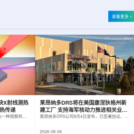
查看更多 >
快X射线测热
莱昂纳多DRS将在美国康涅狄格州新
构热传递
建工厂 支持海军核动力推进相关业务
出一种观察热量
增长
莱昂纳多DRS公司8月4日宣布，已签署协议，将
用于精确测量计
在美国康涅狄格州布鲁克菲尔德新建一座工厂，
变化。相关研究
用于扩大并整合其海军电力系统业务运营。该项
2026-08-06