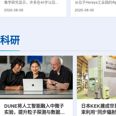
像学研究显示，许多在40岁以后首
从位于Herøya工业园的Al
次出现幻觉、妄想等精神病性症状的
产设施完成首批高纯度钍-22
2026-08-06
2026-08-06
成年人，大脑内存在与阿尔茨海默病
228)客户交付。这是该
及其他神经退行性疾病相关的蛋白异
启动生产后完成的首次客
常沉积。研究纳入37名晚发性精神
标志着AlphaOne进入商
病患者和47名年龄匹配的健康对照
段。Thor Medical首席执
者。研究人员采用淀粉样蛋白PET示
Kurth表示，商业化生产
科研
踪剂^11C-PiB，以及tau蛋白PET示
工业规模制造的开始，首
踪剂^18F-florzolotau，对受试者大
表明公司已完成从产能建
脑中的β-淀粉样蛋白和tau蛋白积累
个工业规模工厂服务客户
情况进行评估。结果显示，晚发性精
司称，随着产能逐步提升
神病患者中，β-淀粉样蛋白阳性...
足靶向α疗法领域对高纯度.
DUNE将人工智能融入中微子
日本KEK建成世
实验，提升粒子探测与数据处
束利用”同步辐