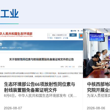
热正成为限制性能提升的重要因素。传
膨胀和宇宙结构演化。
统热流测量方法在面对真实电子器件的
费米实验室制造了一台
工业
多层结构时存在局限，例如常用的时域
像素数字相机DECa
热反射法难以区分不同材料层中的热传
于智利安第斯山脉的
输情况，红外成像等方法也难以在微小
会托洛洛山美洲际天
尺度上捕捉快速变化。为解决这一问
远镜上。(图片由Reida
题...
加速...
生态环境部公告66项放射性同位素与
中核西部地
射线装置豁免备案证明文件
究院开展业
8月6日，中华人民共和国生态环境部发布《关于
为深入贯彻落
放射性同位素与射线装置豁免备案证明文件的公
气测井与铀矿
告》。公告称，根据《放射性同位素与射线装置
业科研资源共
2026-08-07
2026-08-06