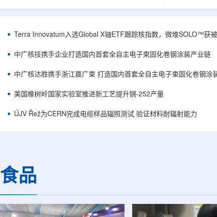
安全和防护管理办法》第五十四条有关规定，现
核西部地勘中
将各省级生态环境主管部门报送的、已获得豁免
地质研究院，
备案证明文件的活动，以及活动中涉及的射线装
油测井地质研
置、放射源或非密封放射性物质予以公告。随公
内油气测井成
Terra Innovatum入选Global X铀ETF跟踪核指数，微堆SOLO
告发布的汇总表共列出66项备案记录，涉及山
验、智能测井
东、天津、上海、河北、四川、甘肃、安徽、河
析等成熟技术
中广核技携手企业打造国内首套全自主电子束固化卷钢涂装产业链
南、辽宁等地相关单位。备案内容涵盖...
气盆地铀矿勘查
中广核达胜携手浙江嘉广束 打造国内首套全自主电子束固化卷钢涂
美国橡树岭国家实验室推进新工艺提升锎-252产量
ÚJV Řež为CERN完成电缆样品辐照测试 验证材料耐辐射能力
食品