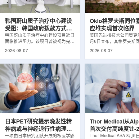
设计与临床优势;二是通过理性优化
放射性药物相关专利申请
分子结构，大幅提高Lu-177标记治
款自研放射性药物的临床
疗性核药的肿瘤靶向性，...
于多...
韩国蔚山质子治疗中心建设
Oklo格罗夫斯同位
受阻：韩国政府拨款方式调
应堆实现首次临界
整影响项目推进
韩国蔚山质子治疗中心建设项目近日
美国先进核技术公司奥克洛(O
面临推进阻力。该项目曾被视为完善
月6日宣布，其格罗夫斯
韩国东南部区域癌症治疗体系的关键
反应堆已在低功率状态下
2026-08-07
2026-08-07
环节，但由于政府医疗财政支持方向
持核链式反应，达到首次
发生变化，单独获得大规模国家拨款
进展距离该项目破土动工
的难度明显上升。据蔚山市8月6日
格罗夫斯同位素试验反应
消息，蔚山市已于去年3月完成质子
片：格罗夫斯)格罗夫斯
治疗中心建设可行性研究及基本规划
反应堆位于美国得克萨斯
制定服务，并开始争取国家拨款。不
特，是美国能源部反应堆
过，韩国保健福祉部回复称，难以单
首个在私人土地上实现临
独为蔚山市提供大型项目资金。此
堆。根据奥克洛介绍，该
前，蔚山市曾计划通过建设质子治疗
发土地起步建设，完成了
中心，构建癌症患者可在区域内完成
工程建设、组件制造或采
手术...
置及...
日本PET研究提示晚发性精
Thor Medical从Al
神病或与神经退行性病理相
首次交付高纯度钍-2
关
一项由日本研究团队开展的核医学影
业供货启动
Thor Medical ASA 8