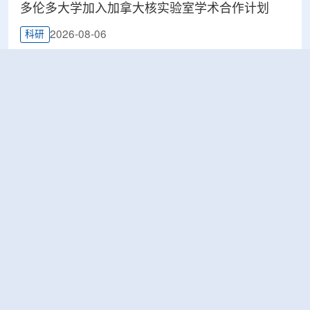
多伦多大学加入加拿大核实验室学术合作计划
2026-08-06
科研
Terra Innovatum入选Global X铀ETF跟踪核指
数，微堆SOLO™获被动资金曝光
2026-08-06
工业