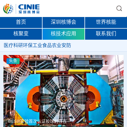
首页
深圳核博会
世界核能
核聚变
核技术应用
联系我们
医疗
科研
环保
工业
食品
农业
安防
头条
Thor Medical从AlphaOne首次交付高纯度钍-228，商业供货
启动