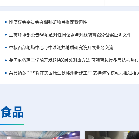
容。他在谈及与美国国务卿马尔科·鲁比奥及副国
简化复杂系统
务卿克里斯托弗·兰道的会晤时，将该协议称为历
常需要高度稳
史性文件，认为这反映出两国关系正处于前所未
科学载荷等任
有的接近阶段。巴美双方此次接触并不局限于核
(GNSS)信
印度议会委员会强调铀矿项目提速紧迫性
能议题，而是涵盖双边合作、安全、投资和地区
统方案往往依
政治等多个层面。阿利亚纳称，美国方面有意加
件，分别为不
生态环境部公告66项放射性同位素与射线装置豁免备案证明文件
强对巴拉圭能源领域的投资，尤其关注...
元器件数量增加
中核西部地勘中心与中油测井地质研究院开展业务交流
美国麻省理工学院开发超快X射线测热方法 可观察芯片多层结构热
莱昂纳多DRS将在美国康涅狄格州新建工厂 支持海军核动力推进相
食品