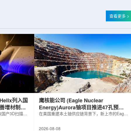
查看更多 >
elix列入国
鹰核能公司 (Eagle Nuclear
完善增材制造
Energy)Aurora铀项目推进47孔预可
国产3D扫描仪
研钻探
在美国重建本土铀供应链背景下，新上市的Eagle
罗斯电子产品统一注册
Nuclear Energy Corp.凭借其号称全美最大常规
工业产品名录。
measured+indicated铀矿藏进入行业视野。其旗
2026-08-08