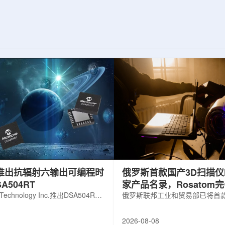
展交流。本届会议议
前已开始安装大型中微子探测器模块的
物理、凝聚态物理
结构元件。该实验由近探测器和远探测
物理前沿方向，同
器组成：近探测器位于费米实验室，远
物理、分子物理、
探测器设在南达科他州桑福德地下研究
、生物材料和生物
设施地下约1英里处。两个探测器都将采
广泛的议程...
用液氩时间投影室技术，用于记录中微
子...
hip推出抗辐射六输出可编程时
俄罗斯首款国产3D扫描仪H
A504RT
家产品名录，Rosatom
 Technology Inc.推出DSA504RT
技术链
俄罗斯联邦工业和贸易部已将首款
可编程时钟发生器，面向航天器以
RangeVision Helix列入俄
天和国防高可靠性电子系统，旨在
名录，以及经确认的俄罗斯制造
2026-08-08