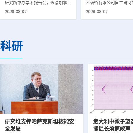
研究所举办学术报告会，邀请加拿大
术装备有限公司自主研制
温哥华不列颠哥伦比亚癌症中心林国
回旋质子治疗系统，在合
2026-08-07
2026-08-07
贤教授作题为《用于前列腺癌诊断与
中心完成首例临床试验受
治疗的前列腺特异性膜抗原靶向放射
这是国内首台国产超导回
性药物开发》的学术报告。报告会采
治疗系统的重要突破。本
取线上线下结合方式举行，放射所部
肺癌患者。试验所用的超
分科研人员和研究生参加。林国贤教
系统，搭载中科离子自主
科研
授长期从事肿瘤诊疗靶向放射性药物
SC240超导回旋加速器
开发研究，已主导或参与发表135余
射野、360°全周束流配
篇同行评议期刊论文，提交30余项
疗全程依托多模融合4D
放射性药物相关专利申请，并完成7
准定位，能实现动态适配
款自研放射性药物的临床转化，应用
疗。设备运行平稳低噪，
于多...
件运...
研究堆支撑哈萨克斯坦核能安
意大利中微子望
全发展
捕捉长须鲸歌声