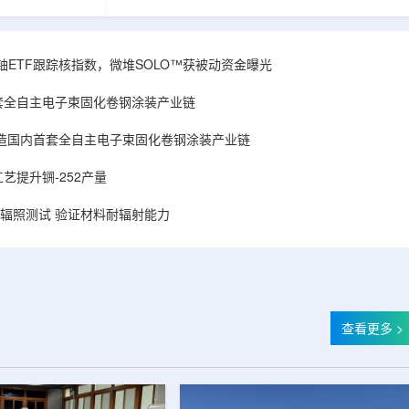
和第719号决议
舰Aurora铀项目位于俄勒冈—内华达边境，按S-K
首款、也是目前唯
1300标准含indicated资源3275万磅、inferred
扫描仪。
498万磅。公司已递交许可申请，计划打47个
斯国家原子能公司增材
孔、总进尺约2.7万英尺的预可研钻探，待联邦与
obal X铀ETF跟踪核指数，微堆SOLO™获被动资金曝光
制造。自2025年
州审批通过后开工，预计2027年下半年完成预可
斯国家原子能公
研。技术端近期增补Yukuskokon Professional
套全自主电子束固化卷钢涂装产业链
...
Services，并扩大与BBA USA、SLR I...
造国内首套全自主电子束固化卷钢涂装产业链
艺提升锎-252产量
样品辐照测试 验证材料耐辐射能力
查看更多 >