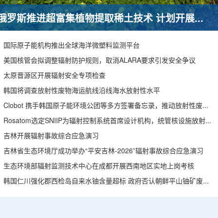
俄罗斯推进超富集植物提取稀土技术 计划开展田间试验
国际原子能机构推出全球海洋微塑料监测平台
美国核管会拟调整辐射防护规则，取消ALARA要求引发安全争议
太原晋源区开展辐射安全专项检查
韩国将调查放射性废物海运航线沿线海水放射性水平
Clobot 携手韩国原子能环境公团等多方签署备忘录，推动放射性废物安全管理多机型机器人示范
Rosatom选定SNIIP为辐射控制系统首席设计机构，统管核设施放射仪表标准化与进口替代保障
吉林开展辐射事故综合应急演习
吉林省生态环境厅成功举办“平安吉林-2026”辐射事故综合应急演习
生态环境部辐射监测技术中心在成都开展西南地区实地上岗考核
韩国仁川强化郡西检岛自来水铀含量超标 政府否认朝鲜平山铀矿废水影响