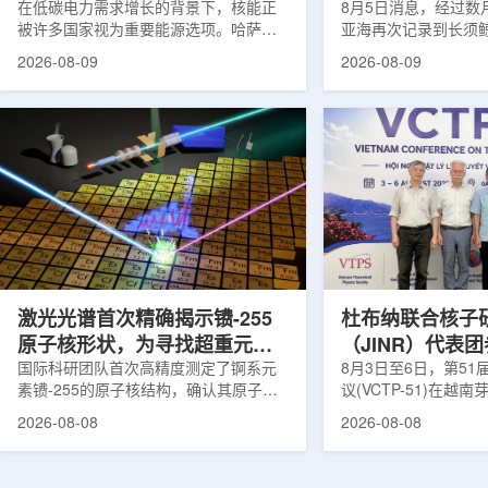
在低碳电力需求增长的背景下，核能正
8月5日消息，经过数
被许多国家视为重要能源选项。哈萨克
亚海再次记录到长须
斯坦也在推进本国核能发展。与核电站
测由连接意大利国家
2026-08-09
2026-08-09
建设同样关键的是，核燃料、结构材
国家实验室(LNS-IN
料、反应堆运行工况及安全系统需要经
多个实验共同完成，涉及
过长期研究、试验和验证，研究堆和实
LOWNOISER和VO
验装置正是承担这类工作的核心平台。
相关工作由LNS-IN
不同于以发电为主要目标的动力堆，研
物质结构中心(CSFN
究堆更接近专业核科学实验室。科研人
测发生在冬季末期。
员可在其中研究核燃料和结构材料行
域正受到一项长期近
为，模拟反应堆不同运行状态，包括偏
理勘测活动带来的强
离正常工况的情形，测试新技术，并验
距离飓风哈里过境也
证后续用于核...
在复杂声学背景...
激光光谱首次精确揭示镄-255
杜布纳联合核子
原子核形状，为寻找超重元素
（JINR）代表
提供新线索
国际科研团队首次高精度测定了锕系元
南理论物理会议
8月3日至6日，第5
素镄-255的原子核结构，确认其原子核
议(VCTP-51)在越
呈明显的长椭球形，类似橄榄球。这项
核研究所理论物理实
2026-08-08
2026-08-08
研究发表于《物理评论快报》，由德国
验室的科研人员组成
美因茨约翰内斯·古腾堡大学、亥姆霍兹
南、德国、印度、中
美因茨研究所、瑞典哥德堡大学等18家
罗斯、台湾、菲律宾