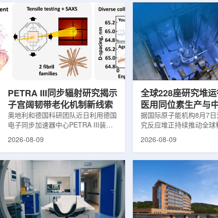
PETRA III同步辐射研究揭示
全球228座研究堆运
子宫阔韧带老化机制新线索
医用同位素生产与
奥地利和德国科研团队近日利用德国
创新
据国际原子能机构8月7
电子同步加速器中心PETRA III装
究反应堆正持续推动全球
置，对支撑子宫的重要韧带——阔韧
和工业领域创新。目前，
2026-08-09
2026-08-09
带进行了X射线分析，为理解盆腔器
国家共有228座研究堆在
官脱垂的发生机制提供了新的生物力
23座处于建设或规划阶
学线索。相关研究成果发表于《生物
应堆不同于用于发电的核
材料学报》。盆腔器官脱垂是女性健
要功能是产生中子，为医
康领域常见但机制仍不清晰的问题，
农业、地质科学、法医学
约40%的女性会受到影响，且多发生
究提供支撑。从上方拍摄
在生命后半段。医学研究人员此前推
池。(图片：国际原子能机
测，子宫周围韧带随年龄发生松弛，
领域，研究堆是医用放射