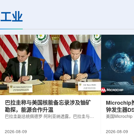
机构合作完成。研究结果不仅修正了以
区的170余名学者开
往标准数据表中部分不合理的核性质数
题覆盖高能物理、核
工业
值，也为现代原子核理论模型提供了关
和宇宙学等多个理论
键实验验证。镄是自然界中不存在的人
时涉及超越标准模型
工合成重元素，镄-255含有100个质子
量子光学与量子信息
和155个中子，实验获取极为困难。研究
分子等交叉研究领域。
团...
巴拉圭称与美国核能备忘录涉及铀矿
Microc
勘探，能源合作升温
钟发生器DS
巴拉圭副总统佩德罗·阿利亚纳透露，巴拉圭与美
美国Microchip
国近期签署的核能领域谅解备忘录，不仅涉及民
抗辐射六输出
用核能发展，也包括与铀矿勘探相关的合作内
及其他航空航
2026-08-09
2026-08-09