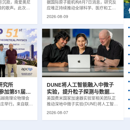
月沉寂，南爱奥尼
据国际原子能机构8月7日消息，研究反
鲸的歌声。此次观
应堆正持续推动全球科学、医疗和工业
核物理研究所南方
领域创新。目前，全球54个国家共有
2026-08-09
FN)海底基础设施的
228座研究堆在运行，另有23座处于建
ITINERIS、
设或规划阶段。这类反应堆不同于用于
NGOLA三个项目，
发电的核反应堆，主要功能是产生中
FN与西西里核物理与
子，为医疗、工业、农业、地质科学、
SM)参与开展。探
法医学及核科学研究提供支撑。从上方
当时，东地中海区
拍摄的研究堆水池。(图片：国际原子能
海油气资源地球物
机构)在医疗领域，研究堆是医用放射性
烈人为噪声影响，
同位素的重要来源。其中，锝-99m被广
仅数周。研究人员
泛用于癌症以及心脏、脑部和骨骼疾病
诊断;全球大...
研究所
DUNE将人工智能融入中微子
团参加第51届越
实验，提升粒子探测与数据处
1届越南理论物理会
理能力
美国费米国家加速器实验室相关团队正
南芽庄举行。来自联合
推动深地中微子实验(DUNE)将人工智能
验室和信息技术实
和机器学习工具融入实验设计、探测器
2026-08-07
代表团参会，与越
运行与数据分析流程，以提升中微子相
国、巴基斯坦、俄
互作用识别、事件分类和探测器管理能
和日本等国家和地
力。DUNE位于长基线中微子设施，目