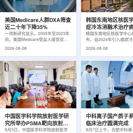
可能是脱垂的重要原因之一。阔韧带
重要来源。其中，锝-99
连接子宫与盆腔内壁，其强度和弹性
于癌症以及心脏、脑部和
主...
断;全球大...
美国Medicare人群DXA筛查
韩国东南地区核医
近二十年下降35%
症冷冻消融术治疗
一项新研究显示，2005年至2023年
100例
韩国东南地区核医学中心
间，美国Medicare受益人接受双能X
布，自2024年引入癌症
射线吸收测定(DXA)检查的比例明显
以来，中心已完成超过10
2026-08-08
2026-08-08
下降，降幅达35%。DXA常用于骨密
术，共为104名癌症患者
度检测和骨质疏松相关筛查，研究结
冷冻消融术是一种微创肿
果提示，不同人群之间的筛查可及性
法。治疗过程中，医生在
差异正在扩大。研究人员分析了超过
成像引导下，将细治疗针
500万名Medicare受益人的理赔数
瘤部位，通过零下40摄
据。结果显示，DXA使用率从2005
的超低温冷冻病灶，使癌
年的每10万名受益人7255次，下降
死。由于低温冷冻本身具
至2023年的每10万名受益人4690
作用，该技术有助于减轻
次。相关研究已发表于
减少对周围正常组织的损
《Osteoporosis International》。下
术后较快恢复。据该中心
降幅度在人群之间并不均衡。...
接受治疗的患者中，肝...
中国医学科学院放射医学研
中科离子国产质子
究所举办PSMA靶向放射性
临床治疗圆满完成
药物学术报告会
8月3日，中国医学科学院放射医学
8月7日上午，合肥中科