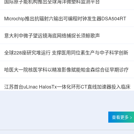
国际原子能机构推出全球海洋微塑料监测平台
Microchip推出抗辐射六输出可编程时钟发生器DSA504RT
意大利中微子望远镜海底网络捕捉长须鲸歌声
全球228座研究堆运行 支撑医用同位素生产与中子科学创新
哈医大一院核医学科以精准影像赋能帕金森综合征早期诊疗
中核辐智正式设立 中国同辐持股90%打通核医
江苏首台uLinac HalosTx一体化环形CT直线加速器投入临床
查看更多 >