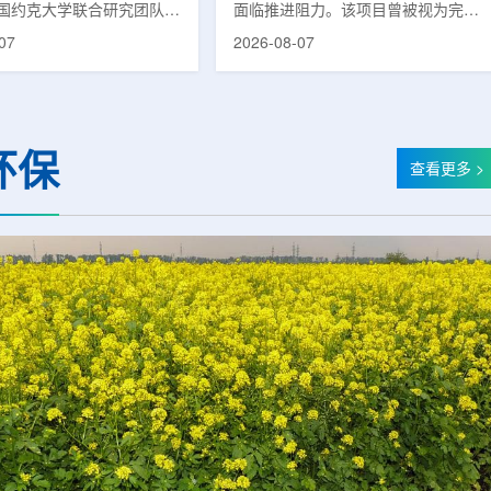
国约克大学联合研究团队宣
面临推进阻力。该项目曾被视为完善
立一种利用正电子三光子衰
韩国东南部区域癌症治疗体系的关键
07
2026-08-07
几何成像原理，并首次成功
环节，但由于政府医疗财政支持方向
素比率成像(PRI)技术。
发生变化，单独获得大规模国家拨款
结合现有临床PET显像剂使
的难度明显上升。据蔚山市8月6日
为核医学影像提供观察组织
消息，蔚山市已于去年3月完成质子
新手段。利用正电子-3光子
治疗中心建设可行性研究及基本规划
环保
一代核医学成像概念图目前
制定服务，并开始争取国家拨款。不
查看更多 >
T扫描主要利用正电子双光子
过，韩国保健福祉部回复称，难以单
显示药物在体内的分布和积
独为蔚山市提供大型项目资金。此
但对组织缺氧等与疾病恶性
前，蔚山市曾计划通过建设质子治疗
的微环境信息捕捉有限。...
中心，构建癌症患者可在区域内完成
手术...