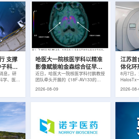
行 支撑
哈医大一院核医学科以精准
江苏首台u
中子科学
影像赋能帕金森综合征早期
体化环
日消息，研
诊疗
近日，哈医大一院核医学科付鹏教授
临床
8月7日，
科学、医疗
团队牵头开展的《18F-AV133的
Halos
全球54个
PET/MR显像在帕金森病中的临床应
南京医科
2026-08-09
2026-08-
运行，另有
用》项目，凭借其卓越的临床价值与
院)正式
段。这类反
创新性，成功获评2025年度省医疗
断级CT
反应堆，主
卫生新技术Ⅰ类推广项目。帕金森病
台，推动
疗、工业、
早期症状隐匿，临床表现复杂，传统
步定位向
及核科学研
诊断主要依赖症状评估和经验判断，
疗是肿瘤
的研究堆水
对于早期阶段、非典型病例以及疾病
分体式放
构)在医疗
鉴别诊断仍存在一定挑战。该技术的
CT室与
性同位素的
推广应用，标志着哈医大一院在神经
也多依据