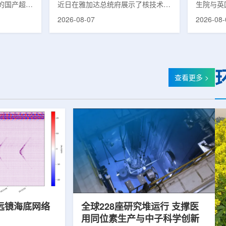
的国产超导
近日在雅加达总统府展示了核技术研
生院与英
肥离子医学
究成果。BRIN局长阿里夫·萨特里亚
布，已建
2026-08-07
2026-08-
试者治疗。
表示，相关技术属于和平利用核能范
变的新型
旋质子放射
畴，应用方向不仅包括能源，也覆盖
验证正电子
例受试者为
粮食和健康等领域。在健康领域，
该方法可
导质子治疗
BRIN正在开发用于核医学的放射性
用，有望
研发的
药物。这类药物含有放射性物质，可
微环境的
，具有超大照
用于癌症诊断和治疗。阿里夫表示，
衰变的下
查看更多 >
送能力。治
放射性药物研发对癌症识别和治疗具
临床PE
图像引导精
有重要意义。在食品领域，BRIN将
湮灭过程
、精准治
核技术用于食品保鲜，重点包括出口
累情况，
治疗控制软
水果的辐照处理。阿里夫介绍，一些
程度相关
进口国要...
远镜海底网络
全球228座研究堆运行 支撑医
用同位素生产与中子科学创新