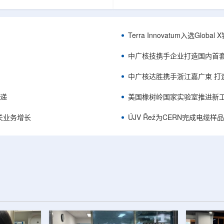
中的定时架构。航天器电子设备通
相关登记依据俄罗斯政府第878号
定的时间参考，用于导航、通信和
完成。至此，Helix成为俄罗斯
务，尤其是在全球导航卫星系统
一被纳入上述国家注册名录的3D
号可能不可用或受到干扰的环境中。传
RangeVision Helix由俄罗
Terra Innovatum入选Gl
赖多个振荡器、缓冲器和定时器
制造合作伙伴RangeVision研发
同子系统提供时钟信号，由此带来
以来，该公司成为唯一纳入俄罗
中广核技携手企业打造国内首
、系统质量上升和电路复杂...
司增材制造生态系统的俄罗斯3D扫描
中广核达胜携手浙江嘉广束 打
传递
美国橡树岭国家实验室推进新工
关业务增长
ÚJV Řež为CERN完成电缆