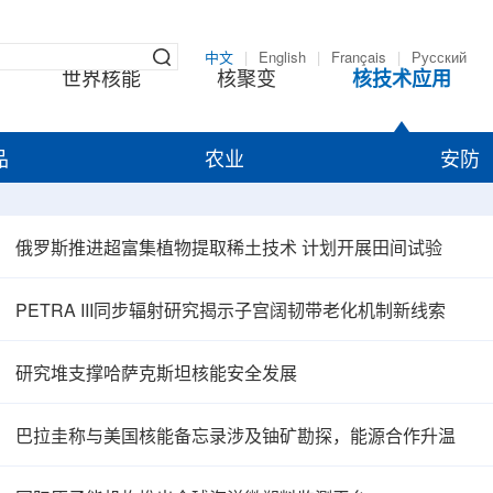
中文
|
English
|
Français
|
Русский
世界核能
核聚变
核技术应用
品
农业
安防
俄罗斯推进超富集植物提取稀土技术 计划开展田间试验
PETRA III同步辐射研究揭示子宫阔韧带老化机制新线索
研究堆支撑哈萨克斯坦核能安全发展
巴拉圭称与美国核能备忘录涉及铀矿勘探，能源合作升温