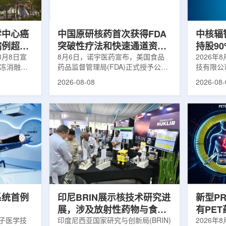
m被广泛用
退行性疾病分子影像诊断领域取得重
在肿瘤退
骨骼疾病诊
要突破，为帕金森病患者提供更加精
下，既往
准、客观...
当天的实际
学中心癌
中国原研核药首次获得FDA
中核辐
病例超过
突破性疗法和快速通道资格
持股9
8月8日宣
双重认定
8月6日，诺宇医药宣布，美国食品
链
2026年
冷冻消融术
药品监督管理局(FDA)正式授予公司
技有限公
0例相关手
自主研发的68Ga-NYM096突破性疗
式设立。
2026-08-08
2026-08-
提供治疗。
法认定(Breakthrough Therapy
司(以下
瘤治疗方
Designation, BTD)及快速通道资格
江)科创
CT或超声
认定(Fast Track Designation,
创)共同
精准插入肿
FTD)。这是原研核药领域中国首个
90%，
氏度或更低
获得美国 FDA 突破性疗法认定、首
将承接中
细胞发生坏
个同时获得 FDA 突破性疗法与快速
务，锚定
有一定麻醉
通道双项认定的产品，创造了核药领
公司以智
患者疼痛，
域里程碑式突破。68Ga-NYM096是
体，打通
伤，并促进
一款特异性结合CAⅨ的肾癌小分子
慧核医学
介绍，目前
诊断核药，适用于疑似或确认转移性
发展模式
肾透明细胞癌(cl...
向全价值链
系统首例
印尼BRIN展示核技术研究进
新型P
展，涉及放射性药物与食品
有PE
离子医学技
辐照应用
印度尼西亚国家研究与创新局(BRIN)
境
2026年