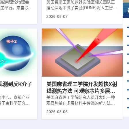
1届越南理论物理会
理能力
美国费米国家加速器实验室相关团队正
南芽庄举行。来自联合
推动深地中微子实验(DUNE)将人工智能
验室和信息技术实
和机器学习工具融入实验设计、探测器
2026-08-07
代表团参会，与越
运行与数据分析流程，以提升中微子相
国、巴基斯坦、俄
互作用识别、事件分类和探测器管理能
和日本等国家和地
力。DUNE位于长基线中微子设施，目
展交流。本届会议议
前已开始安装大型中微子探测器模块的
物理、凝聚态物理
结构元件。该实验由近探测器和远探测
物理前沿方向，同
器组成：近探测器位于费米实验室，远
物理、分子物理、
探测器设在南达科他州桑福德地下研究
、生物材料和生物
设施地下约1英里处。两个探测器都将采
广泛的议程...
用液氩时间投影室技术，用于记录中微
子...
观测到反K介子
美国麻省理工学院开发超快X射
线测热方法 可观察芯片多层结
究中心、京都产业
构热传递
美国麻省理工学院研究人员开发出一种
量子束科学研究中
观察热量在多层材料中传递的新方法，
大学、中国近代物
可用于精确测量计算机芯片等电子器件
2026-08-06
究所、京都大学、
内部的热流变化。相关研究成果已发表
拿大萨斯喀彻温大
于《自然通讯》。随着计算机芯片尺寸
成的
不断缩小、功率密度持续提高，器件过