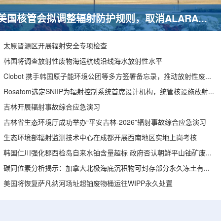
美国核管会拟调整辐射防护规则，取消ALARA要求引发安全争议
太原晋源区开展辐射安全专项检查
韩国将调查放射性废物海运航线沿线海水放射性水平
Clobot 携手韩国原子能环境公团等多方签署备忘录，推动放射性废物安全管理多机型机器人示范
Rosatom选定SNIIP为辐射控制系统首席设计机构，统管核设施放射仪表标准化与进口替代保障
吉林开展辐射事故综合应急演习
吉林省生态环境厅成功举办“平安吉林-2026”辐射事故综合应急演习
生态环境部辐射监测技术中心在成都开展西南地区实地上岗考核
韩国仁川强化郡西检岛自来水铀含量超标 政府否认朝鲜平山铀矿废水影响
碳同位素分析揭示：加拿大北极海底沉积物可封存部分永久冻土有机碳
美国将恢复萨凡纳河场址超铀废物桶运往WIPP永久处置