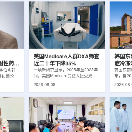
美国Medicare人群DXA筛查
韩国东
出放射性药物
近二十年下降35%
症冷冻
大学伯明翰
一项新研究显示，2005年至2023年
100例
韩国东南
科技初创公司
间，美国Medicare受益人接受双能X
布，自2
字化平台
射线吸收测定(DXA)检查的比例明显
以来，中
2026-08-08
2026-08-
助接受放射性
下降，降幅达35%。DXA常用于骨密
术，共为
院后理解并
度检测和骨质疏松相关筛查，研究结
冷冻消融
性药物疗法
果提示，不同人群之间的筛查可及性
法。治疗
癌细胞，在
差异正在扩大。研究人员分析了超过
成像引导
伤的同时发
500万名Medicare受益人的理赔数
瘤部位，
应用范围扩
据。结果显示，DXA使用率从2005
的超低温
要阅读并执
年的每10万名受益人7255次，下降
死。由于
这对部分患
至2023年的每10万名受益人4690
作用，该