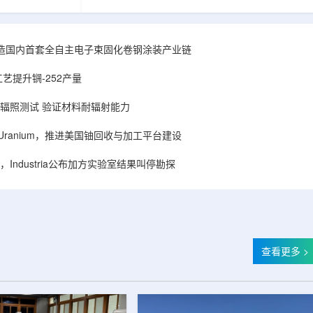
hhattisgarh新
安全和防护管理办法》第五十四条有关规定，现
为该时间表偏晚
将各省级生态环境主管部门报送的、已获得豁免
采矿集群若延期
备案证明文件的活动，以及活动中涉及的射线装
PHWR机组约
置、放射源或非密封放射性物质予以公告。随公
造国内首套全自主电子束固化卷钢涂装产业链
CIL仅能满足约
告发布的汇总表共列出66项备案记录，涉及山
应降低进口依
东、天津、上海、河北、四川、甘肃、安徽、河
艺提升锎-252产量
组建合资企业参股
南、辽宁等地相关单位。备案内容涵盖...
样品辐照测试 验证材料耐辐射能力
ISA Uranium，推进美国铀回收与加工平台建设
Industria公布加方实验室结果叫停勘探
查看更多 >