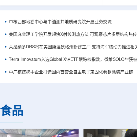
相关登记依据俄罗斯政府第878号和第719号决议
舰Aurora铀
完成。至此，Helix成为俄罗斯首款、也是目前唯
1300标准含indi
一被纳入上述国家注册名录的3D扫描仪。
498万磅。公
RangeVision Helix由俄罗斯国家原子能公司增材
孔、总进尺约2
中核西部地勘中心与中油测井地质研究院开展业务交流
制造合作伙伴RangeVision研发制造。自2025年
州审批通过后开
以来，该公司成为唯一纳入俄罗斯国家原子能公
研。技术端近期增补Y
美国麻省理工学院开发超快X射线测热方法 可观察芯片多层结构热
司增材制造生态系统的俄罗斯3D扫描...
Services，并扩
莱昂纳多DRS将在美国康涅狄格州新建工厂 支持海军核动力推进相
Terra Innovatum入选Global X铀ETF跟踪核指数，微堆SOLO
中广核技携手企业打造国内首套全自主电子束固化卷钢涂装产业链
食品