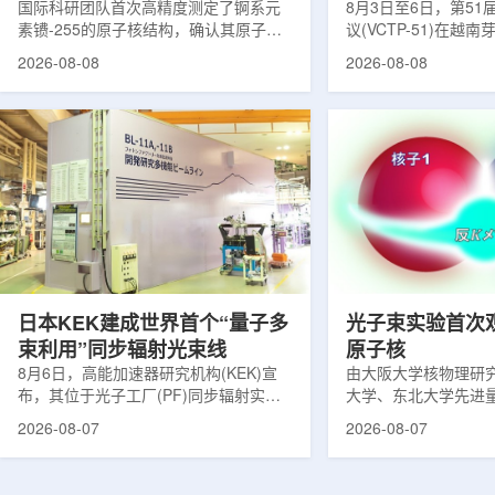
提供新线索
国际科研团队首次高精度测定了锕系元
南理论物理会议
8月3日至6日，第5
素镄-255的原子核结构，确认其原子核
议(VCTP-51)在越
呈明显的长椭球形，类似橄榄球。这项
核研究所理论物理实
2026-08-08
2026-08-08
研究发表于《物理评论快报》，由德国
验室的科研人员组成
美因茨约翰内斯·古腾堡大学、亥姆霍兹
南、德国、印度、中
美因茨研究所、瑞典哥德堡大学等18家
罗斯、台湾、菲律宾
机构合作完成。研究结果不仅修正了以
区的170余名学者开
往标准数据表中部分不合理的核性质数
题覆盖高能物理、核
值，也为现代原子核理论模型提供了关
和宇宙学等多个理论
键实验验证。镄是自然界中不存在的人
时涉及超越标准模型
工合成重元素，镄-255含有100个质子
量子光学与量子信息
和155个中子，实验获取极为困难。研究
分子等交叉研究领域。
团...
日本KEK建成世界首个“量子多
光子束实验首次
束利用”同步辐射光束线
原子核
8月6日，高能加速器研究机构(KEK)宣
由大阪大学核物理研
布，其位于光子工厂(PF)同步辐射实验
大学、东北大学先进
装置的BL-11A和BL-11B光束线已建成世
心、高丽大学、岐阜
2026-08-07
2026-08-07
界首个量子多束利用光束线，可实现硬X
理研究所、理化学研
射线与软X射线两束光束的同步利用。据
台湾中央研究院和加
介绍，BL-11A和BL-11B由同步辐射学术
学等机构研究人员组