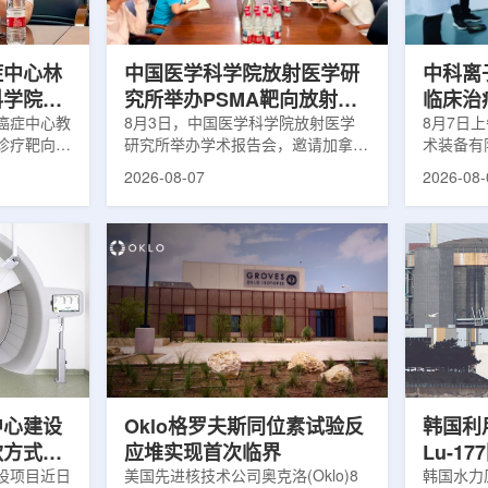
解和操作难
次。相关研究已发表于
减少对周
lear由
《Osteoporosis International》。下
术后较快
降幅度在人群之间并不均衡。...
接受治疗的
症中心林
中国医学科学院放射医学研
中科离
科学院放
究所举办PSMA靶向放射性
临床治
学术交流
癌症中心教
药物学术报告会
8月3日，中国医学科学院放射医学
8月7日
诊疗靶向放
研究所举办学术报告会，邀请加拿大
术装备有
导/参与发
温哥华不列颠哥伦比亚癌症中心林国
回旋质子
2026-08-07
2026-08-
论文，提交
贤教授作题为《用于前列腺癌诊断与
中心完成
专利申请，
治疗的前列腺特异性膜抗原靶向放射
这是国内
的临床转
性药物开发》的学术报告。报告会采
治疗系统
报告会上，
取线上线下结合方式举行，放射所部
肺癌患者
年的前沿探
分科研人员和研究生参加。林国贤教
系统，搭
腺癌靶点
授长期从事肿瘤诊疗靶向放射性药物
SC24
展：一是F-
开发研究，已主导或参与发表135余
射野、3
显像剂的分子
篇同行评议期刊论文，提交30余项
疗全程依
过理性优化
放射性药物相关专利申请，并完成7
准定位，
77标记治
款自研放射性药物的临床转化，应用
疗。设备
.
于多...
件运...
中心建设
Oklo格罗夫斯同位素试验反
韩国利
款方式调
应堆实现首次临界
Lu-1
设项目近日
美国先进核技术公司奥克洛(Oklo)8
韩国水力原