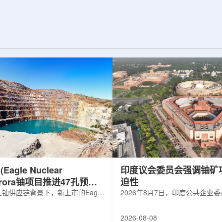
d合作组，首次利用光子
热正成为限制性能提升的重要因素。传
K介子的原子核。这
统热流测量方法在面对真实电子器件的
子原子核的存在提供
多层结构时存在局限，例如常用的时域
为理解高密度核物
热反射法难以区分不同材料层中的热传
构提供了重要线
输情况，红外成像等方法也难以在微小
兵库县大型同步辐
尺度上捕捉快速变化。为解决这一问
题...
agle Nuclear
印度议会委员会强调铀矿
Aurora铀项目推进47孔预可
迫性
铀供应链背景下，新上市的Eagle
2026年8月7日，印度公共企业
ergy Corp.凭借其号称全美最大常规
扩能进展的报告中指出，印度铀
indicated铀矿藏进入行业视野。其旗
需加速。DAE承诺UCIL到203
2026-08-08