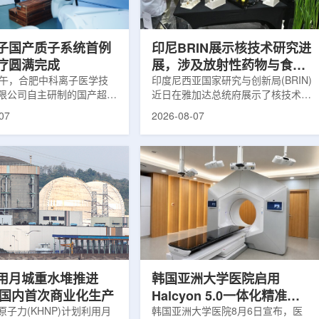
围正常组织的损伤，并促进
一款特异性结合CAⅨ的肾癌小分子
恢复。据该中心介绍，目前
诊断核药，适用于疑似或确认转移性
患者中，肝...
肾透明细胞癌(cl...
子国产质子系统首例
印尼BRIN展示核技术研究进
疗圆满完成
展，涉及放射性药物与食品
上午，合肥中科离子医学技
辐照应用
印度尼西亚国家研究与创新局(BRIN)
限公司自主研制的国产超导
近日在雅加达总统府展示了核技术研
治疗系统，在合肥离子医学
究成果。BRIN局长阿里夫·萨特里亚
07
2026-08-07
首例临床试验受试者治疗。
表示，相关技术属于和平利用核能范
首台国产超导回旋质子放射
畴，应用方向不仅包括能源，也覆盖
的重要突破。本例受试者为
粮食和健康等领域。在健康领域，
。试验所用的超导质子治疗
BRIN正在开发用于核医学的放射性
载中科离子自主研发的
药物。这类药物含有放射性物质，可
0超导回旋加速器，具有超大照
用于癌症诊断和治疗。阿里夫表示，
60°全周束流配送能力。治
放射性药物研发对癌症识别和治疗具
托多模融合4D图像引导精
有重要意义。在食品领域，BRIN将
能实现动态适配、精准治
核技术用于食品保鲜，重点包括出口
运行平稳低噪，治疗控制软
水果的辐照处理。阿里夫介绍，一些
进口国要...
用月城重水堆推进
韩国亚洲大学医院启用
77国内首次商业化生产
Halcyon 5.0一体化精准放
子力(KHNP)计划利用月
射治疗方案
韩国亚洲大学医院8月6日宣布，医