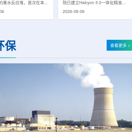
的重水反应堆，首次在本土
院已建立Halcyon 5.0一体化精准放
癌症治疗的放射性同位素
射治疗解决方案，并开始全面用于患
06
2026-08-06
(Lu-177)。目前韩国完全依赖
者治疗。该系统将高清高速图像采
料，这给当地的放射性药物
集、六自由度患者位置校正和无标记
lbion和FutureChem带来
实时运动管理整合到同一治疗流程
力和供应不稳定因素。行业
中，用于提升图像引导放射治疗的精
为国内生产将有助于构建多
准度和安全性。此次实施方案以
环保
应链并缩短运输时间。此次
Halcyon系统软件5.0版本为基础，集
查看更多 >
要目标是实现镥-177的商业
成高分辨率锥形束CT成像系统
预计在2028年进行试生
HyperSight、六自由度患者定位台
2031年开始全面量产。之
Dynamic Couch，以及表面引导放
水力原子力还将扩大生产范
射治疗系统IDENTIFY。亚洲大学医
院表示，该院是韩国首...