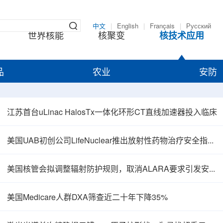
中文
|
English
|
Français
|
Русский
世界核能
核聚变
核技术应用
品
农业
安防
江苏首台uLinac HalosTx一体化环形CT直线加速器投入临床
美国UAB初创公司LifeNuclear推出放射性药物治疗安全指导平台TheraGuide
美国核管会拟调整辐射防护规则，取消ALARA要求引发安全争议
美国Medicare人群DXA筛查近二十年下降35%