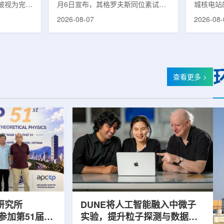
被视为完善
月6日宣布，其格罗夫斯同位素试验
城核电站
体系的关键
反应堆已在低功率状态下实现可控自
生产用于
2026-08-07
2026-08-
政支持方向
持核链式反应，达到首次临界。这一
镥-177
模国家拨款
进展距离该项目破土动工不到一年。
进口该原
市8月6日
格罗夫斯同位素试验反应堆设施(图
企业如Cel
月完成质子
片：格罗夫斯)格罗夫斯低功率试验
了成本压
及基本规划
反应堆位于美国得克萨斯州洛克哈
内普遍认
家拨款。不
特，是美国能源部反应堆试点计划下
元化的供
查看更多 >
称，难以单
首个在私人土地上实现临界的反应
计划的首
资金。此
堆。根据奥克洛介绍，该设施从未开
化生产，
设质子治疗
发土地起步建设，完成了土建开挖、
产，并在
区域内完成
工程建设、组件制造或采购、燃料配
后，韩国
置及...
围至钴...
研究所
DUNE将人工智能融入中微子
团参加第51届越
实验，提升粒子探测与数据处