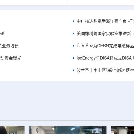
项目位于俄勒冈—内华达边境，按S-K
能及在Jharkhand、Rajasthan、C
cated资源3275万磅、inferred
建项目将产量翻倍，但委员会认
司已递交许可申请，计划打47个
——NPCIL未来十年装机大增，
.7万英尺的预可研钻探，待联邦与
将拉长进口燃料战略敏感期。目前
中广核达胜携手浙江嘉广束 打
工，预计2027年下半年完成预可
25GWe年需U3O8约5400吨，U
ukuskokon Professional
30%，须靠加速国产与多元化供
传递
美国橡树岭国家实验室推进新工
大与BBA USA、SLR I...
赖。委员会支持UCIL与NTPC
海外铀...
关业务增长
ÚJV Řež为CERN完成电缆
™获被动资金曝光
IsoEnergy与DISA将成立D
波兰圣十字山区铀矿“突破”落空，