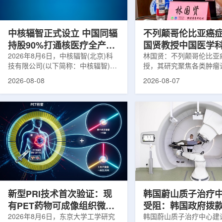
在肿瘤退缩、患者体重变化等情况
者和护理人员而言存在理
下，既往影像可能难以完全反映治疗
度。雷莫·乔治博士LifeNuc
当天的实际...
UAB...
中核辐智正式设立 中国同辐
不列颠哥伦比亚癌
持股90%打通核医疗全产业
国贤教授中国医学
链
2026年8月6日，中核辐智(北京)科
射医学研究所开展
林国贤：不列颠哥伦比亚
技有限公司(以下简称：中核辐智)正
授，其研究聚焦各类肿瘤
式设立。公司由中国同辐股份有限公
射性药物开发，迄今已主
2026-08-08
2026-08-07
司(以下简称：中国同辐)与中核(浙
表135余篇同行评议期刊
江)科创有限公司(以下简称：中核浙
30余项放射性药物相关
创)共同出资组建，中国同辐持股
完成自研7款放射性药物
90%，中核浙创持股10%。中核辐智
化，用于多种肿瘤诊疗。
将承接中国同辐核医学发展中心业
林国贤教授基于其团队多
务，锚定智慧核医疗赛道深耕布局。
索，系统梳理了针对前列
公司以智慧核医学物联系统为核心载
PSMA的核药相关研究进
体，打通核医疗全产业链条，构建智
18标记PSMA靶向PET
慧核医学系统+核药+装备+服务协同
设计与临床优势;二是通
发展模式，推动业务从单一产品供给
分子结构，大幅提高Lu-1
向全价值链整合...
疗性核药的肿瘤靶向性，..
新型PRI技术首次验证：现
韩国蔚山质子治疗
有PET药物可成像组织微环
受阻：韩国政府拨
境
2026年8月6日，东京大学工学研究
整影响项目推进
韩国蔚山质子治疗中心建