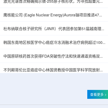
激光光谱首次精确揭示镄-255原子核形状，为寻找超重元素提供新线索
鹰核能公司 (Eagle Nuclear Energy)Aurora铀项目推进47孔预可研钻探
杜布纳联合核子研究所（JINR）代表团参加第51届越南理论物理会议
韩国东南地区核医学中心癌症冷冻消融术治疗病例超过100例
中国原研核药首次获得FDA突破性疗法和快速通道资格双重认定
中核辐智正式设立 中国同辐持股90%打通核医
不列颠哥伦比亚癌症中心林国贤教授中国医学科学院放射医学研究所开展学术交流
查看更多 >