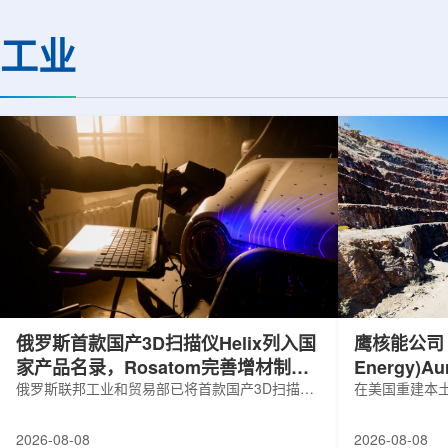
基础设施网络合作建设。该网络由大学
LEPS2/Solenoi
联合使用机构及联合使用、联合研究中
束实验观测到含有反
工业
心的同步辐射装置组成，定位为科研和
一成果为确认反K介
教育基础设施。新光束线的主要特点在
了新的实验证据，也
于，可在同一实验条件下同时使用硬X射
质和中性子星内部结
线和软X射线，完成过去需要分别开展的
索。研究团队在日本
观...
射设施SP...
俄罗斯首款国产3D扫描仪Helix列入国
鹰核能公司 (E
家产品名录，Rosatom完善增材制造
Energy)
技术链
俄罗斯联邦工业和贸易部已将首款国产3D扫描仪
研钻探
在美国重建本土
RangeVision Helix列入俄罗斯电子产品统一注册
Nuclear En
名录，以及经确认的俄罗斯制造工业产品名录。
measured+
2026-08-08
2026-08-08