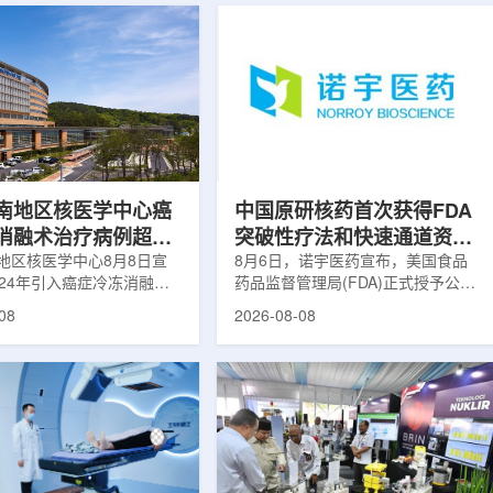
南地区核医学中心癌
中国原研核药首次获得FDA
消融术治疗病例超过
突破性疗法和快速通道资格
地区核医学中心8月8日宣
双重认定
8月6日，诺宇医药宣布，美国食品
024年引入癌症冷冻消融术
药品监督管理局(FDA)正式授予公司
心已完成超过100例相关手
自主研发的68Ga-NYM096突破性疗
08
2026-08-08
104名癌症患者提供治疗。
法认定(Breakthrough Therapy
术是一种微创肿瘤治疗方
Designation, BTD)及快速通道资格
过程中，医生在CT或超声
认定(Fast Track Designation,
下，将细治疗针精准插入肿
FTD)。这是原研核药领域中国首个
通过零下40摄氏度或更低
获得美国 FDA 突破性疗法认定、首
冷冻病灶，使癌细胞发生坏
个同时获得 FDA 突破性疗法与快速
低温冷冻本身具有一定麻醉
通道双项认定的产品，创造了核药领
技术有助于减轻患者疼痛，
域里程碑式突破。68Ga-NYM096是