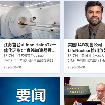
江苏首台uLinac HalosTx一
美国UAB初创公司
体化环形CT直线加速器投入
LifeNuclear推
临床
8月7日，江苏省首台uLinac
治疗安全指导平台
8月7日，美国阿拉巴马
HalosTx一体化环形CT直线加速器在
分校(UAB)孵化的医疗
TheraGuide
南京医科大学第三附属医院(常州二
LifeNuclear宣布推出数
2026-08-08
2026-08-08
院)正式投入临床应用。该设备将诊
TheraGuide，用于帮
断级CT与环形加速器集成于同一平
药物癌症治疗的患者在出
台，推动区域肿瘤放射治疗由传统分
遵循辐射安全指导。放射
步定位向同台实时模式转变。放射治
通过使用放射性药物靶向
疗是肿瘤治疗的重要方式之一。传统
尽量减少周围健康组织损
分体式放疗流程中，患者通常需要在
挥治疗作用。随着该疗法
CT室与治疗室之间转运，治疗计划
大，患者在治疗后通常需
也多依据此前采集的静态影像制定。
行较为复杂的书面说明，