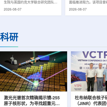
生院与英国约克大学联合研究团队宣
面临推进阻力。该项目曾
布，已建立一种利用正电子三光子衰
韩国东南部区域癌症治疗
2026-08-07
2026-08-07
变的新型几何成像原理，并首次成功
环节，但由于政府医疗财
验证正电子素比率成像(PRI)技术。
发生变化，单独获得大规
该方法可结合现有临床PET显像剂使
的难度明显上升。据蔚山
用，有望为核医学影像提供观察组织
消息，蔚山市已于去年3
微环境的新手段。利用正电子-3光子
治疗中心建设可行性研究
科研
衰变的下一代核医学成像概念图目前
制定服务，并开始争取国
临床PET扫描主要利用正电子双光子
过，韩国保健福祉部回复
湮灭过程显示药物在体内的分布和积
独为蔚山市提供大型项目
累情况，但对组织缺氧等与疾病恶性
前，蔚山市曾计划通过建
程度相关的微环境信息捕捉有限。...
中心，构建癌症患者可在
手术...
激光光谱首次精确揭示镄-255
杜布纳联合核子
原子核形状，为寻找超重元素
（JINR）代表