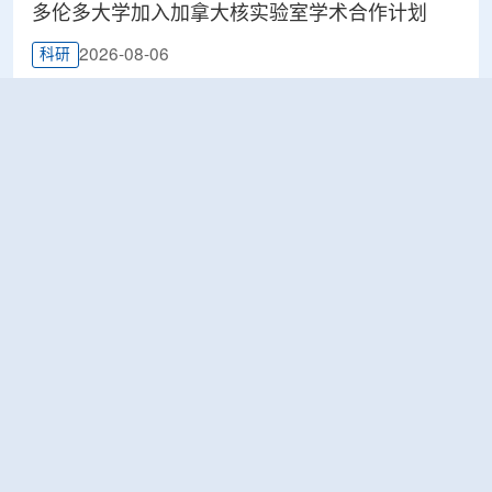
多伦多大学加入加拿大核实验室学术合作计划
2026-08-06
科研
Terra Innovatum入选Global X铀ETF跟踪核指
数，微堆SOLO™获被动资金曝光
2026-08-06
工业