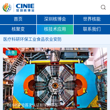
首页
深圳核博会
世界核能
核聚变
核技术应用
联系我们
医疗
科研
环保
工业
食品
农业
安防
头条
BESIII实验首次认证胶球的存在