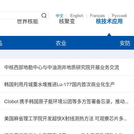
中文
|
English
|
Français
|
Русский
世界核能
核聚变
核技术应用
品
农业
安防
中核西部地勘中心与中油测井地质研究院开展业务交流
韩国利用月城重水堆推进Lu-177国内首次商业化生产
Clobot 携手韩国原子能环境公团等多方签署备忘录，推动放射性废物安全管理多机型机器人示范
美国麻省理工学院开发超快X射线测热方法 可观察芯片多层结构热传递