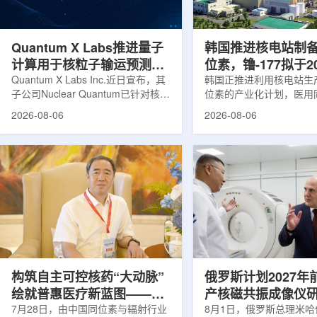
产，并在2031年开始全面量产。之
Dynamic Couch，以
后，韩国水力原子力还将扩大生产范
射治疗系统IDENTIFY
围至钴...
院表示，该院是韩国首...
Quantum X Labs推进量子
韩国推进核电站制
计算用于核粒子输运预测模
位素，镥-177拟于2
拟
Quantum X Labs Inc.近日宣布，其
业化生产
韩国正推进利用核电站生
子公司Nuclear Quantum已针对核工
位素的产业化计划，医用
业计算模拟中的一项瓶颈提出新方
镥-177(Lu-177)被列
2026-08-06
2026-08-06
案，尝试将量子计算引入核粒子输运
标产品。韩国水力与原子
预测，用于支持核医学系统设计等计
示，计划优先实现Lu-17
算密集型场景。据介绍，传统粒子输
产，后续还可能将产品范
运模拟在核医学系统设计中具有重要
钴-60、氚-3和氦-3等同位
作用，但往往需要大量计算资源，并
177是当前全球放射性药
伴随较长运行时间，影响研发和优化
用较广的治疗性放射性同
效率。Nuclear Quantum此次提出的
于前列腺癌、神经内分泌
技术，旨在把物理输运模型转化为量
相关放射性药物。此前，
子电路，使粒子传播和随机游走动力
Lu-177完全依赖进口。
学能够直接在量子计算框架中表示和
期约为6.6天，从生产、
模拟。...
制备和患者给药...
构筑自主可控核药“大动脉”
俄罗斯计划2027年
绘就普惠医疗新蓝图——专
产核磁共振成像仪
访中国同辐总工程师、中核
7月28日，由中国同位素与辐射行业
8月1日，俄罗斯总理米哈