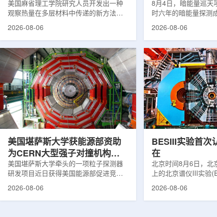
构热传递
美国麻省理工学院研究人员开发出一种
束宇宙加速膨胀
8月4日，暗能量巡天项
观察热量在多层材料中传递的新方法，
时六年的暗能量探测
可用于精确测量计算机芯片等电子器件
形成18篇相关论文，基于
2026-08-06
2026-08-06
内部的热流变化。相关研究成果已发表
年间获取的近30万张
于《自然通讯》。随着计算机芯片尺寸
6.69亿个星系、数千
不断缩小、功率密度持续提高，器件过
多颗超新星的信息，
热正成为限制性能提升的重要因素。传
膨胀和宇宙结构演化。
统热流测量方法在面对真实电子器件的
费米实验室制造了一台
多层结构时存在局限，例如常用的时域
像素数字相机DECa
热反射法难以区分不同材料层中的热传
于智利安第斯山脉的
输情况，红外成像等方法也难以在微小
会托洛洛山美洲际天
尺度上捕捉快速变化。为解决这一问
远镜上。(图片由Reida
题...
加速...
美国堪萨斯大学获能源部资助
BESIII实验首
为CERN大型强子对撞机构建
在
新一代探测器
美国堪萨斯大学牵头的一项粒子探测器
北京时间8月6日，北
研发项目近日获得美国能源部促进竞争
上的北京谱仪III实验(B
性研究的既定计划(DOE EPSCoR)资
在巴西举行的国际高能物
2026-08-06
2026-08-06
助。该项目资助金额为100万美元，将用
2026)上，以特别
于为欧洲核子研究中心(CERN)大型强子
经过15年的持续研究，
对撞机(LHC)上的紧凑型μ子螺线管实验
了证明胶球存在的完