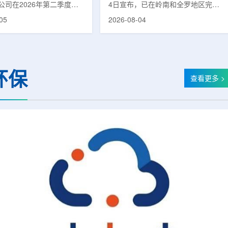
公司在2026年第二季度财
4日宣布，已在岭南和全罗地区完成
布前各业务板块的运营进
前列腺癌诊断用放射性药物
05
2026-08-04
表示，旗下PET实验室部门
ProstaSeek(活性成分：18F-
上半年有机收入较2025年同
plotupolastat)的供应链建设。该药
过50%。按照目前预期，该
物靶向前列腺特异性膜抗原
6年全年收入约为1400万美
(PSMA)，两地所有开展PET-CT检查
025年的600万美元。PET
并进行前列腺癌诊疗的三级综合医院
环保
通常与放射性药物制备、分
均已纳入其供应范围。据韩国卫生福
查看更多 >
核医学诊断应用密切相关。
利部国家癌症登记处数据，2023年
方面，ASP Isotopes
新增前列腺癌病例达22640例，占所
28和镱-176浓缩设施已进
有癌症病例的7.8%，是男性癌症发
产前的最后阶段，预计将在
病率排名第六位的疾病;伴随PSMA靶
半年交...
向治疗的日益普及，对前列腺癌治...