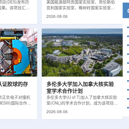
目(DES)发布历
响
美国能源部阿贡国家实验室、劳伦斯伯
成果。该项目汇总
克利国家实验室、橡树岭国家实验室和
2013年至2019
西北大学的研究人员正计划开发材料发
2026-08-06
天文图像，记录了
现云平台，利用基于物理学原理的人工
个星系团以及3000
智能框架，预测微小缺陷如何影响微电
用于研究宇宙加速
子器件的性能和寿命。材料发现云可视
为了实现DES，
化图，这是一个基于物理学原理的人工
极其灵敏的5.7亿
智能框架，它整合了实验数据、模拟和
m，并将其安装在位
高性能计算，用于预测微小缺陷如何影
美国国家科学基金
响微电子器件的性能和寿命。(图片由
文台的布兰科4米望
ChatGPT 提供。)微电子器件广泛用于
r Hahn/费米国家
智能手机、笔记本电脑、安全通信和人
工...
次认证胶球的存
多伦多大学加入加拿大核实验
室学术合作计划
京正负电子对撞机
多伦多大学(U of T)加入了加拿大核实验
ESIII)国际合作组
室(CNL)的学术合作计划，成为该项目中
理大会(ICHEP
的第十家参与机构。这项举措旨在加强
2026-08-06
大会报告的形式宣布：
加拿大的核能人才储备并支持相关研
BESIII实验建立
究。在施瓦茨·赖斯曼创新园区举行了签
整证据链，解开了
约仪式，标志着多伦多大学、加拿大核