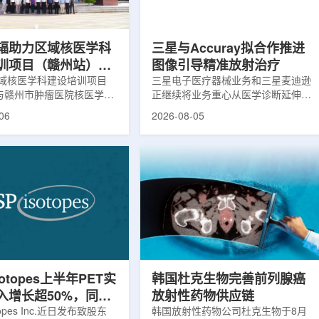
评估。结果显示，晚发性精
司称，随着产能逐步提升，将继续满
，β-淀粉样蛋白阳性...
足靶向α疗法领域对高纯度...
辐助力区域核医学科
三星与Accuray拟合作推进
训项目（赣州站）与
图像引导精准放射治疗
肿瘤医院核医学诊疗
域核医学科建设培训项目
三星电子医疗器械业务和三星麦迪逊
)与赣州市肿瘤医院核医学诊
正继续将业务重心从医学诊断延伸至
建设项目同步启动
建设项目在赣州市肿瘤医院
治疗领域。8月5日，三星HME美国
06
2026-08-05
。中华医学会核医学分会专
公司与美国放射外科公司Accuray宣
中国同辐、原子高科相关代
布签署一份不具约束力的合作意向
展调研交流，江西省内各级
书，双方计划围绕基于容积成像的精
200余名医务人员参会。启
准放射治疗解决方案开展合作探讨。
赣州市肿瘤医院核医学科主
根据意向书，双方拟研究将三星移动
主持。赣州市卫生健康委员
CT扫描仪BodyTom与Accuray机器
傅伟、中华医学会核医学分
人放射外科平台CyberKnife相结合。
员汪静、赣州市肿瘤医院党
该合作方向旨在把高分辨率三维成像
兴伟出席并致辞。汪静表
能力与图像引导机器人放射外科技术
学在肿瘤等重大疾病...
连接起来，使医务人员能够更准确地
确...
sotopes上半年PET实
韩国杜克生物完善前列腺癌
入增长超50%，同位
放射性药物供应链
设施推进商业生产
otopes Inc.近日发布致股东
韩国放射性药物公司杜克生物于8月