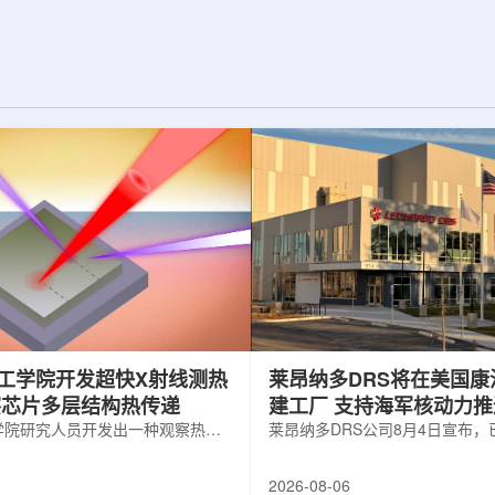
纪的胶球存在之
实验室和原子能公司有限公司(AECL)正
子色动力学理论提
式确立了合作关系。该学术合作计划将
表明一类全新物质
为参学院校提供进入国家级实验室基础
的物质的存在。原
设施、技术和专业知识的渠道，合作领
成，质子和中子又
域涵盖清洁能源、医疗健康、环境修复
间靠胶子传递强相
以及国家安全等多个方面。此次...
工学院开发超快X射线测热
莱昂纳多DRS将在美国康
察芯片多层结构热传递
建工厂 支持海军核动力
学院研究人员开发出一种观察热量
增长
莱昂纳多DRS公司8月4日宣布
传递的新方法，可用于精确测量计
在美国康涅狄格州布鲁克菲尔德
子器件内部的热流变化。相关研究
用于扩大并整合其海军电力系统
2026-08-06