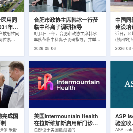
及表面引导放
请求进行，重点评估该国癌症防控能
情况进行
。亚洲大学医
力和实际需求。6月9日至11日，专
神病患者中
家组访...
备医用同
合肥市政协主席韩冰一行莅
中国同
031年商
临中科离子调研指导
建设培
产放射性同
8月4日下午，合肥市政协主席韩冰
赣州市
近日，区
同位素
率队莅临中科离子调研指导，并举行
(赣州站
高质量
为首个商业化目
座谈交流。市人大常委会副主任雍凤
疗高质量
2026-08-06
2026-08-
能公司表
山，市政协秘书长苏祥、市产投集团
同步启动
7商业化生
董事长江鑫、市政协教科卫体委主任
家组以及
围扩大至
张晓峰、市工信局副局长郭梅参加。
表到院开
素。Lu-
中国科学院合肥物质科学研究院副院
医疗机构
物市场中应
长宋云涛，中科离子董事长刘璐，总
动仪式由
位素，可用
经理陈永华，副总经理丁开忠、李
任杨传盛
肿瘤等疾病
俊、光若怀陪同。韩冰一行详细了解
会副主任
韩国所需
中科离子产业布局、经营情况，重点
会主任委
由于其半衰
围绕核医疗及高端装备关键技术突
委书记黄
运输到药物
破、成果转化落地及产业化发展等方
示，核医
面开...
前完成国
美国Intermountain Health
ASP I
研制
在拉斯维加斯启用新门诊诊
验室收
伊尔·米舒
所，配置PET/CT和直线加
总部位于美国盐湖城的
素浓缩
ASP Is