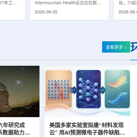
27年之前
Intermountain Health近日在拉斯维
信，介绍
速器
的研制工
加斯西南部启用一座新的门诊诊所。
务业绩公
2026-08-05
2026-08-
勒共和国咨
该诊所名为Badura Clinic，建筑面积
展。公司
关进展。视
约9万平方英尺，位于Spring Valley
2026年
像设备时，
地区，是该医疗系统在内华达州首个
期增长超
伊尔·穆拉
新建项目。Badura Clinic为三层建
部门202
况。穆拉什
筑，于7月30日举行剪彩仪式和社区
元，高于2
由俄罗斯国
开放日活动后正式开放。该诊所整合
相关业务
查看更多 >
该设备预计
了此前分布在拉斯维加斯谷多个地点
子影像和
随后表示，
的初级保健和部分专科服务，面向儿
在同位素业务
本国研制的
童、成人及老年患者提供更集中的医
称，其硅-
若按计划
疗服务。根据介绍，诊所服务范围包
入商业生
括成人及...
2026年下
六年研究成
美国多家实验室拟建“材料发现
星系数据助力约
云” 用AI预测微电子器件缺陷影