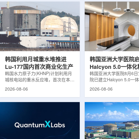
韩国利用月城重水堆推进
韩国亚洲大学医院
Lu-177国内首次商业化生产
Halcyon 5.0一
韩国水力原子力(KHNP)计划利用月
射治疗方案
韩国亚洲大学医院8月6
城核电站的重水反应堆，首次在本土
院已建立Halcyon 5.0
生产用于癌症治疗的放射性同位素
射治疗解决方案，并开始
2026-08-06
2026-08-06
镥-177(Lu-177)。目前韩国完全依赖
者治疗。该系统将高清高
进口该原料，这给当地的放射性药物
集、六自由度患者位置校
企业如Cellbion和FutureChem带来
实时运动管理整合到同一
了成本压力和供应不稳定因素。行业
中，用于提升图像引导放
内普遍认为国内生产将有助于构建多
准度和安全性。此次实施
元化的供应链并缩短运输时间。此次
Halcyon系统软件5.0
计划的首要目标是实现镥-177的商业
成高分辨率锥形束CT成
化生产，预计在2028年进行试生
HyperSight、六自由度