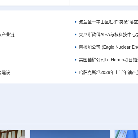
《自然通讯》。随着计算机芯片尺
目旨在提升产能，支持美国海军
功率密度持续提高，器件过热正成
并为公司在核能领域的后续增长
升的重要因素。传统热流测量方法
设施条件。根据公司披露，新设
子器件的多层结构时存在局限，例
尔德帕克里奇路120号，占地约14
波兰圣十字山区铀矿“突破”落空，
热反射法难以区分不同材料层中的
尺。工厂建成后，将整合目前分
红外成像等方法也难以在微小尺度
丹伯里和贝瑟尔三个地点的业务
装产业链
突尼斯欲借AIEA与核科技中
。为解决这一问题...
2027年初投入使用，若最终设计和
鹰核能公司 (Eagle Nuclea
美国铀矿公司Lo Herma项目
平台建设
哈萨克斯坦2026年上半年铀产