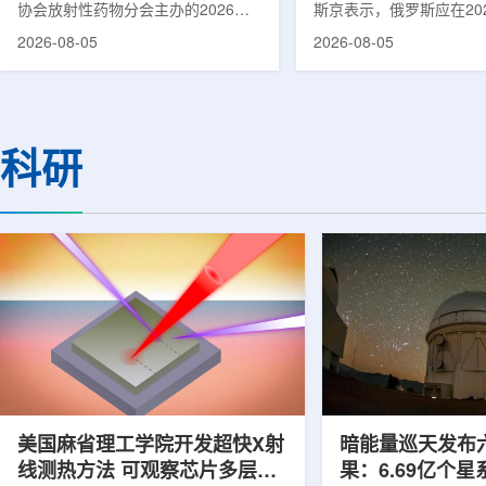
协会放射性药物分会主办的2026年
斯京表示，俄罗斯应在20
集团首席科学家刘蕴韬
放射性药物创新发展大会在山西省太
完成国产核磁共振成像仪
2026-08-05
2026-08-05
原市举行。作为中核集团核技术应用
作。米舒斯京在访问克孜
的核心平台，中国同辐股份有限公司
询诊断中心期间了解了相
(以下简称：中国同辐)在推动核医疗
察中心已安装的磁共振成
科技自立自强与普惠民生方面发挥着
他向俄罗斯卫生部长米哈
压舱石的作用。在大会间隙，中国同
什科询问国产设备研发情
科研
辐党委委员、总工程师、中核集团首
科表示，相关研发工作正
席科学家刘蕴韬接受记者专访时表
家原子能公司推进，并称
示，中国同辐将加快在建医药中心投
将在明年完成。米舒斯京
产运行，加快智慧核医学系统布局，
希望俄罗斯明年能够拥有
持续缩小城乡核医疗资源差距。同
核磁共振成像仪。该设备
时，以...
完...
美国麻省理工学院开发超快X射
暗能量巡天发布
线测热方法 可观察芯片多层结
果：6.69亿个