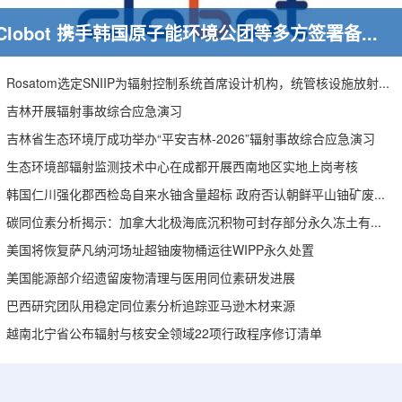
Clobot 携手韩国原子能环境公团等多方签署备忘录，推动放射性废物安全管理多机型机器人示范
Rosatom选定SNIIP为辐射控制系统首席设计机构，统管核设施放射仪表标准化与进口替代保障
吉林开展辐射事故综合应急演习
吉林省生态环境厅成功举办“平安吉林-2026”辐射事故综合应急演习
生态环境部辐射监测技术中心在成都开展西南地区实地上岗考核
韩国仁川强化郡西检岛自来水铀含量超标 政府否认朝鲜平山铀矿废水影响
碳同位素分析揭示：加拿大北极海底沉积物可封存部分永久冻土有机碳
美国将恢复萨凡纳河场址超铀废物桶运往WIPP永久处置
美国能源部介绍遗留废物清理与医用同位素研发进展
巴西研究团队用稳定同位素分析追踪亚马逊木材来源
越南北宁省公布辐射与核安全领域22项行政程序修订清单