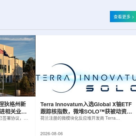
查看更多 >
涅狄格州新
Terra Innovatum入选Global X铀ETF
推进相关业务
跟踪核指数，微堆SOLO™获被动资金
，已签署协议，将
曝光
荷兰注册的微模块化反应堆开发商 Terra
新建一座工厂，
Innovatum Global N.V.(NASDAQ: NKLR)于2026
业务运营。该项
年8月3日开盘起纳入 Solactive 全球铀与核部件总
2026-08-06