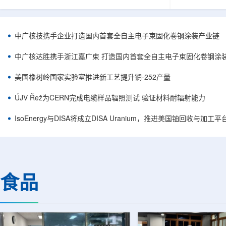
核西部地勘中心党委书记王乐力带队赴中油测井
成果已发表于
地质研究院，开展专项技术交流研讨。会上，中
寸不断缩小、
油测井地质研究院党委书记万金彬系统介绍了国
为限制性能提
内油气测井成套装备、井下探测、岩石物理实
在面对真实电
中广核技携手企业打造国内首套全自主电子束固化卷钢涂装产业链
验、智能测井解释、深井探测及多源地质数据解
如常用的时域
析等成熟技术体系，并结合实战案例分享了含油
热传输情况，
中广核达胜携手浙江嘉广束 打造国内首套全自主电子束固化卷钢涂
气盆地铀矿勘查经验。王乐力介绍了西部中...
上捕捉快速变化
美国橡树岭国家实验室推进新工艺提升锎-252产量
ÚJV Řež为CERN完成电缆样品辐照测试 验证材料耐辐射能力
IsoEnergy与DISA将成立DISA Uranium，推进美国铀回收与加工
食品