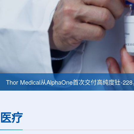
Thor Medical从AlphaOne首次交付高纯度钍-
医疗