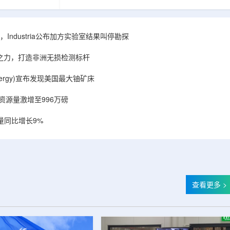
相关关键项目，
回报指数——该指数正是 Global X 铀ETF(NYSE
提供空间和基础
Arca: URA，资管超50亿美元)的跟踪基准，本次
施位于布鲁克菲
随 Solactive 定期再平衡生效。公司联合创始人兼
.1087万平方英
CEO Alessandro Petruzzi 称，这使被动/主题投
Industria公布加方实验室结果叫停勘探
布在康涅狄格州
资者可通过指数直接触达其 SOLO™ 微堆故事，
。该设施预计于
与 Cameco、Kazatomprom、Centrus、Oklo、
心之力，打造非洲无损检测标杆
租户装修工...
NuScale、X-energy、三菱重...
r Energy)宣布发现美国最大铀矿床
铀资源量激增至996万磅
量同比增长9%
查看更多 >