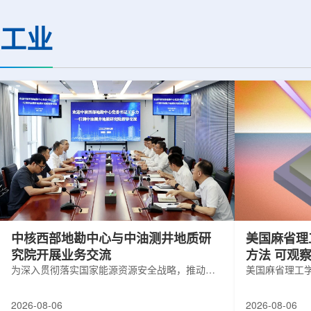
(CMS)设计和建造两台高亮度零度量能
困扰学术界近半个世
器(HL-ZDC)。该项目周期为四年，由堪
谜。该发现不仅为量
工业
萨斯大学物理与天文系教授迈克尔·默里
供了决定性验证，也
和堪萨斯大学杰出教授克里斯托夫·罗永
形态——纯由力构成
共同领导。其中，默里同时担任CMS高
子核由质子和中子组
亮度零度量能器升级项目负责人。...
由夸克组成。夸克之
互...
中核西部地勘中心与中油测井地质研
美国麻省理
究院开展业务交流
方法 可观
为深入贯彻落实国家能源资源安全战略，推动油
美国麻省理工
气测井与铀矿地质勘查技术互融互通，促进跨行
在多层材料中
业科研资源共享与关键技术联合攻关，近日，中
算机芯片等电
2026-08-06
2026-08-06