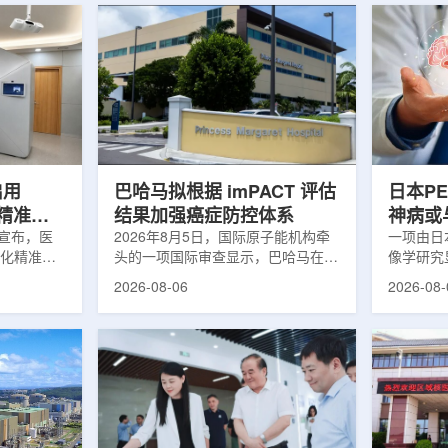
启用
巴哈马拟根据 imPACT 评估
日本P
体化精准放
结果加强癌症防控体系
神病或
日宣布，医
2026年8月5日，国际原子能机构牵
关
一项由日
一体化精准放
头的一项国际审查显示，巴哈马在加
像学研究
全面用于患
强癌症治疗服务方面具备进一步提升
次出现幻
2026-08-06
2026-08-
速图像采
空间。此次审查为该国改善癌症服务
成年人，
正和无标记
协调、缩短诊疗等待时间并提升患者
及其他神
治疗流程
治疗效果提出了路线图。巴哈马拿骚
常沉积。
射治疗的精
玛格丽特公主医院(图片：Pelow
病患者和
方案以
Media/Adobe Stock)这项 imPACT
者。研究
版本为基础，集
评估由国际原子能机构、世界卫生组
踪剂^11C
像系统
织/泛美卫生组织和国际癌症研究机
踪剂^18F
患者定位台
构共同开展，应巴哈马卫生与健康部
脑中的β-