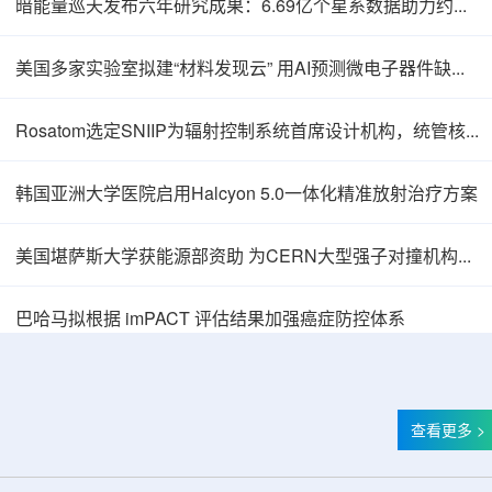
暗能量巡天发布六年研究成果：6.69亿个星系数据助力约束宇宙加速膨胀
美国多家实验室拟建“材料发现云” 用AI预测微电子器件缺陷影响
Rosatom选定SNIIP为辐射控制系统首席设计机构，统管核设施放射仪表标准化与进口替代保障
韩国亚洲大学医院启用Halcyon 5.0一体化精准放射治疗方案
美国堪萨斯大学获能源部资助 为CERN大型强子对撞机构建新一代探测器
巴哈马拟根据 imPACT 评估结果加强癌症防控体系
查看更多 >