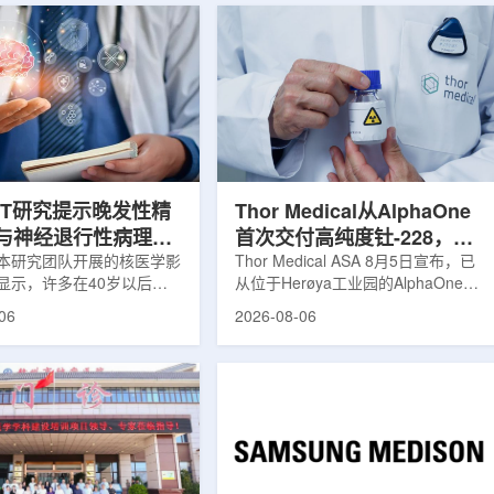
ET研究提示晚发性精
Thor Medical从AlphaOne
与神经退行性病理相
首次交付高纯度钍-228，商
本研究团队开展的核医学影
业供货启动
Thor Medical ASA 8月5日宣布，已
显示，许多在40岁以后首
从位于Herøya工业园的AlphaOne生
觉、妄想等精神病性症状的
产设施完成首批高纯度钍-228(Th-
06
2026-08-06
大脑内存在与阿尔茨海默病
228)客户交付。这是该设施上周宣布
经退行性疾病相关的蛋白异
启动生产后完成的首次客户供货，也
研究纳入37名晚发性精神
标志着AlphaOne进入商业供应阶
47名年龄匹配的健康对照
段。Thor Medical首席执行官Jasper
人员采用淀粉样蛋白PET示
Kurth表示，商业化生产意味着公司
-PiB，以及tau蛋白PET示
工业规模制造的开始，首批客户交付
-florzolotau，对受试者大
表明公司已完成从产能建设到利用首
淀粉样蛋白和tau蛋白积累
个工业规模工厂服务客户的过渡。公