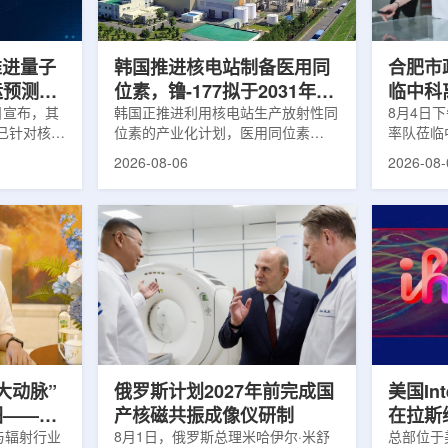
面量产。之
Dynamic Couch，以及表面引导放
请求进行
扩大生产范
射治疗系统IDENTIFY。亚洲大学医
力和实际
院表示，该院是韩国首...
家组访...
s推进量子
韩国推进核电站制备医用同
合肥市
运预测模
位素，镥-177拟于2031年商
临中科
.近日宣布，其
业化生产
韩国正推进利用核电站生产放射性同
8月4日
um已针对核工
位素的产业化计划，医用同位素
率队莅临
提出新方
镥-177(Lu-177)被列为首个商业化目
座谈交流
2026-08-06
2026-08-
核粒子输运
标产品。韩国水力与原子能公司表
山，市政
统设计等计
示，计划优先实现Lu-177商业化生
董事长江
传统粒子输
产，后续还可能将产品范围扩大至
张晓峰、
中具有重要
钴-60、氚-3和氦-3等同位素。Lu-
中国科学
算资源，并
177是当前全球放射性药物市场中应
长宋云涛
研发和优化
用较广的治疗性放射性同位素，可用
经理陈永
um此次提出的
于前列腺癌、神经内分泌肿瘤等疾病
俊、光若
型转化为量
相关放射性药物。此前，韩国所需
中科离子
机游走动力
Lu-177完全依赖进口。由于其半衰
围绕核医
架中表示和
期约为6.6天，从生产、运输到药物
破、成果
制备和患者给药...
面开...
大动脉”
俄罗斯计划2027年前完成国
美国Inte
图——专
产核磁共振成像仪研制
在拉斯
师、中核
与辐射行业
8月1日，俄罗斯总理米哈伊尔·米舒
所，配置
总部位于