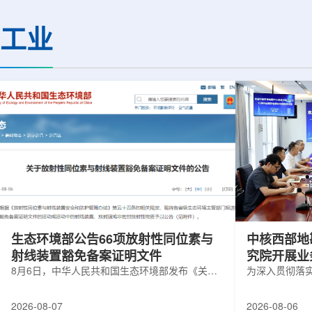
(CMS)设计和建造两台高亮度零度量能
困扰学术界近半个世
器(HL-ZDC)。该项目周期为四年，由堪
谜。该发现不仅为量
工业
萨斯大学物理与天文系教授迈克尔·默里
供了决定性验证，也
和堪萨斯大学杰出教授克里斯托夫·罗永
形态——纯由力构成
共同领导。其中，默里同时担任CMS高
子核由质子和中子组
亮度零度量能器升级项目负责人。...
由夸克组成。夸克之
互...
生态环境部公告66项放射性同位素与
中核西部地
射线装置豁免备案证明文件
究院开展业
8月6日，中华人民共和国生态环境部发布《关于
为深入贯彻落
放射性同位素与射线装置豁免备案证明文件的公
气测井与铀矿
告》。公告称，根据《放射性同位素与射线装置
业科研资源共
2026-08-07
2026-08-06