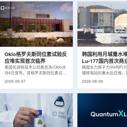
Oklo格罗夫斯同位素试验反
韩国利用月城重水
应堆实现首次临界
Lu-177国内首次
美国先进核技术公司奥克洛(Oklo)8
韩国水力原子力(KHNP)
月6日宣布，其格罗夫斯同位素试验
城核电站的重水反应堆，
反应堆已在低功率状态下实现可控自
生产用于癌症治疗的放射
2026-08-07
2026-08-06
持核链式反应，达到首次临界。这一
镥-177(Lu-177)。目
进展距离该项目破土动工不到一年。
进口该原料，这给当地的
格罗夫斯同位素试验反应堆设施(图
企业如Cellbion和Futur
片：格罗夫斯)格罗夫斯低功率试验
了成本压力和供应不稳定
反应堆位于美国得克萨斯州洛克哈
内普遍认为国内生产将有
特，是美国能源部反应堆试点计划下
元化的供应链并缩短运输
首个在私人土地上实现临界的反应
计划的首要目标是实现镥-
堆。根据奥克洛介绍，该设施从未开
化生产，预计在2028年