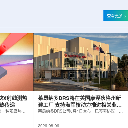
查看更多 >
快X射线测热
莱昂纳多DRS将在美国康涅狄格州新
构热传递
建工厂 支持海军核动力推进相关业务
出一种观察热量
增长
莱昂纳多DRS公司8月4日宣布，已签署协议，将
用于精确测量计
在美国康涅狄格州布鲁克菲尔德新建一座工厂，
变化。相关研究
用于扩大并整合其海军电力系统业务运营。该项
2026-08-06