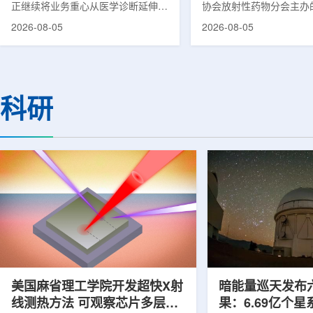
正继续将业务重心从医学诊断延伸至
协会放射性药物分会主办的
集团首席科学家刘
治疗领域。8月5日，三星HME美国
放射性药物创新发展大会
2026-08-05
2026-08-05
公司与美国放射外科公司Accuray宣
原市举行。作为中核集团
布签署一份不具约束力的合作意向
的核心平台，中国同辐股
书，双方计划围绕基于容积成像的精
(以下简称：中国同辐)在
准放射治疗解决方案开展合作探讨。
科技自立自强与普惠民生
根据意向书，双方拟研究将三星移动
压舱石的作用。在大会间
科研
CT扫描仪BodyTom与Accuray机器
辐党委委员、总工程师、
人放射外科平台CyberKnife相结合。
席科学家刘蕴韬接受记者
该合作方向旨在把高分辨率三维成像
示，中国同辐将加快在建
能力与图像引导机器人放射外科技术
产运行，加快智慧核医学
连接起来，使医务人员能够更准确地
持续缩小城乡核医疗资源
确...
时，以...
美国麻省理工学院开发超快X射
暗能量巡天发布
线测热方法 可观察芯片多层结
果：6.69亿个