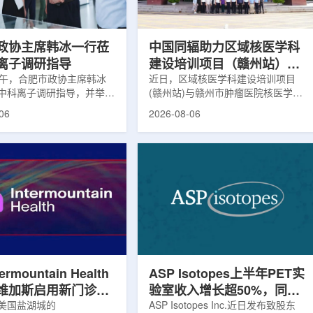
，重点评估该国癌症防控能
情况进行评估。结果显示，晚发性精
需求。6月9日至11日，专
神病患者中，β-淀粉样蛋白阳性...
政协主席韩冰一行莅
中国同辐助力区域核医学科
离子调研指导
建设培训项目（赣州站）与
下午，合肥市政协主席韩冰
赣州市肿瘤医院核医学诊疗
近日，区域核医学科建设培训项目
中科离子调研指导，并举行
(赣州站)与赣州市肿瘤医院核医学诊
高质量建设项目同步启动
。市人大常委会副主任雍凤
疗高质量建设项目在赣州市肿瘤医院
06
2026-08-06
协秘书长苏祥、市产投集团
同步启动。中华医学会核医学分会专
鑫、市政协教科卫体委主任
家组以及中国同辐、原子高科相关代
市工信局副局长郭梅参加。
表到院开展调研交流，江西省内各级
院合肥物质科学研究院副院
医疗机构200余名医务人员参会。启
，中科离子董事长刘璐，总
动仪式由赣州市肿瘤医院核医学科主
华，副总经理丁开忠、李
任杨传盛主持。赣州市卫生健康委员
怀陪同。韩冰一行详细了解
会副主任傅伟、中华医学会核医学分
产业布局、经营情况，重点
会主任委员汪静、赣州市肿瘤医院党
疗及高端装备关键技术突
委书记黄兴伟出席并致辞。汪静表
转化落地及产业化发展等方
示，核医学在肿瘤等重大疾病...
rmountain Health
ASP Isotopes上半年PET实
维加斯启用新门诊诊
验室收入增长超50%，同位
PET/CT和直线加
美国盐湖城的
素浓缩设施推进商业生产
ASP Isotopes Inc.近日发布致股东