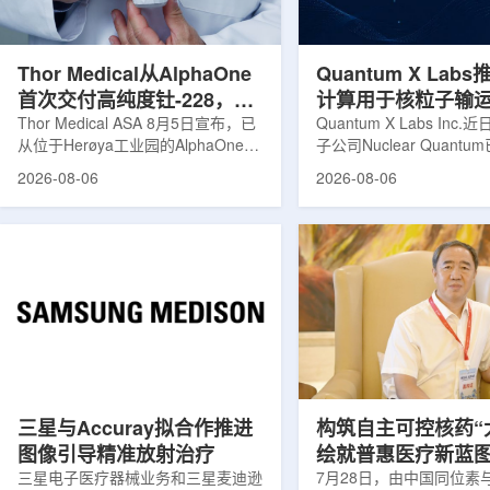
发土地起步建设，完成了土建开挖、
产，并在2031年开始全
工程建设、组件制造或采购、燃料配
后，韩国水力原子力还将
置及...
围至钴...
Thor Medical从AlphaOne
Quantum X Lab
首次交付高纯度钍-228，商
计算用于核粒子输
业供货启动
Thor Medical ASA 8月5日宣布，已
拟
Quantum X Labs Inc
从位于Herøya工业园的AlphaOne生
子公司Nuclear Quant
产设施完成首批高纯度钍-228(Th-
业计算模拟中的一项瓶颈
2026-08-06
2026-08-06
228)客户交付。这是该设施上周宣布
案，尝试将量子计算引入
启动生产后完成的首次客户供货，也
预测，用于支持核医学系
标志着AlphaOne进入商业供应阶
算密集型场景。据介绍，
段。Thor Medical首席执行官Jasper
运模拟在核医学系统设计
Kurth表示，商业化生产意味着公司
作用，但往往需要大量计
工业规模制造的开始，首批客户交付
伴随较长运行时间，影响
表明公司已完成从产能建设到利用首
效率。Nuclear Quant
个工业规模工厂服务客户的过渡。公
技术，旨在把物理输运模
司称，随着产能逐步提升，将继续满
子电路，使粒子传播和随
足靶向α疗法领域对高纯度...
学能够直接在量子计算框
模拟。...
三星与Accuray拟合作推进
构筑自主可控核药“
图像引导精准放射治疗
绘就普惠医疗新蓝
三星电子医疗器械业务和三星麦迪逊
访中国同辐总工程
7月28日，由中国同位素