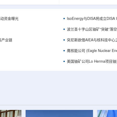
心党委书记王乐力带队赴中油测井
成果已发表于《自然通讯》。随
开展专项技术交流研讨。会上，中
寸不断缩小、功率密度持续提高
究院党委书记万金彬系统介绍了国
为限制性能提升的重要因素。传
套装备、井下探测、岩石物理实
在面对真实电子器件的多层结构
™获被动资金曝光
IsoEnergy与DISA将成立D
解释、深井探测及多源地质数据解
如常用的时域热反射法难以区分
体系，并结合实战案例分享了含油
热传输情况，红外成像等方法也
波兰圣十字山区铀矿“突破”落空，
经验。王乐力介绍了西部中...
上捕捉快速变化。为解决这一问题.
装产业链
突尼斯欲借AIEA与核科技中
鹰核能公司 (Eagle Nuclea
美国铀矿公司Lo Herma项目