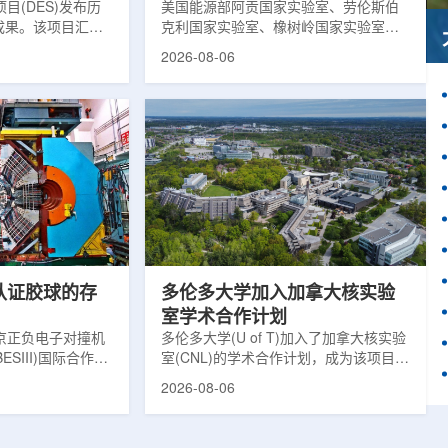
目(DES)发布历
响
美国能源部阿贡国家实验室、劳伦斯伯
成果。该项目汇总
克利国家实验室、橡树岭国家实验室和
2013年至2019
西北大学的研究人员正计划开发材料发
2026-08-06
天文图像，记录了
现云平台，利用基于物理学原理的人工
个星系团以及3000
智能框架，预测微小缺陷如何影响微电
用于研究宇宙加速
子器件的性能和寿命。材料发现云可视
为了实现DES，
化图，这是一个基于物理学原理的人工
极其灵敏的5.7亿
智能框架，它整合了实验数据、模拟和
m，并将其安装在位
高性能计算，用于预测微小缺陷如何影
美国国家科学基金
响微电子器件的性能和寿命。(图片由
文台的布兰科4米望
ChatGPT 提供。)微电子器件广泛用于
r Hahn/费米国家
智能手机、笔记本电脑、安全通信和人
工...
次认证胶球的存
多伦多大学加入加拿大核实验
室学术合作计划
京正负电子对撞机
多伦多大学(U of T)加入了加拿大核实验
ESIII)国际合作组
室(CNL)的学术合作计划，成为该项目中
理大会(ICHEP
的第十家参与机构。这项举措旨在加强
2026-08-06
大会报告的形式宣布：
加拿大的核能人才储备并支持相关研
BESIII实验建立
究。在施瓦茨·赖斯曼创新园区举行了签
整证据链，解开了
约仪式，标志着多伦多大学、加拿大核