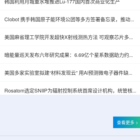
韩国利用月城重水堆推进Lu-177国内首次商业化生产
Clobot 携手韩国原子能环境公团等多方签署备忘录，推动放射性废物安全管理多机型机器人示范
美国麻省理工学院开发超快X射线测热方法 可观察芯片多层结构热传递
暗能量巡天发布六年研究成果：6.69亿个星系数据助力约束宇宙加速膨胀
美国多家实验室拟建“材料发现云” 用AI预测微电子器件缺陷影响
Thor Medical从AlphaOne首次交付高纯度钍-
Rosatom选定SNIIP为辐射控制系统首席设计机构，统管核设施放射仪表标准化与进口替代保障
查看更多 >