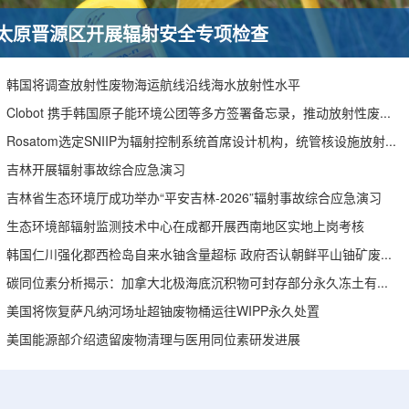
太原晋源区开展辐射安全专项检查
韩国将调查放射性废物海运航线沿线海水放射性水平
Clobot 携手韩国原子能环境公团等多方签署备忘录，推动放射性废物安全管理多机型机器人示范
Rosatom选定SNIIP为辐射控制系统首席设计机构，统管核设施放射仪表标准化与进口替代保障
吉林开展辐射事故综合应急演习
吉林省生态环境厅成功举办“平安吉林-2026”辐射事故综合应急演习
生态环境部辐射监测技术中心在成都开展西南地区实地上岗考核
韩国仁川强化郡西检岛自来水铀含量超标 政府否认朝鲜平山铀矿废水影响
碳同位素分析揭示：加拿大北极海底沉积物可封存部分永久冻土有机碳
美国将恢复萨凡纳河场址超铀废物桶运往WIPP永久处置
美国能源部介绍遗留废物清理与医用同位素研发进展