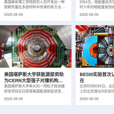
构热传递
美国麻省理工学院研究人员开发出一种
束宇宙加速膨胀
8月4日，暗能量巡天项
观察热量在多层材料中传递的新方法，
时六年的暗能量探测
可用于精确测量计算机芯片等电子器件
形成18篇相关论文，基于
2026-08-06
2026-08-06
内部的热流变化。相关研究成果已发表
年间获取的近30万张
于《自然通讯》。随着计算机芯片尺寸
6.69亿个星系、数千
不断缩小、功率密度持续提高，器件过
多颗超新星的信息，
热正成为限制性能提升的重要因素。传
膨胀和宇宙结构演化。
统热流测量方法在面对真实电子器件的
费米实验室制造了一台
多层结构时存在局限，例如常用的时域
像素数字相机DECa
热反射法难以区分不同材料层中的热传
于智利安第斯山脉的
输情况，红外成像等方法也难以在微小
会托洛洛山美洲际天
尺度上捕捉快速变化。为解决这一问
远镜上。(图片由Reida
题...
加速...
美国堪萨斯大学获能源部资助
BESIII实验首
为CERN大型强子对撞机构建
在
新一代探测器
美国堪萨斯大学牵头的一项粒子探测器
北京时间8月6日，北
研发项目近日获得美国能源部促进竞争
上的北京谱仪III实验(B
性研究的既定计划(DOE EPSCoR)资
在巴西举行的国际高能物
2026-08-06
2026-08-06
助。该项目资助金额为100万美元，将用
2026)上，以特别
于为欧洲核子研究中心(CERN)大型强子
经过15年的持续研究，
对撞机(LHC)上的紧凑型μ子螺线管实验
了证明胶球存在的完