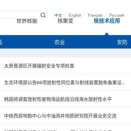
中文
|
English
|
Français
|
Русский
世界核能
核聚变
核技术应用
品
农业
安防
太原晋源区开展辐射安全专项检查
生态环境部公告66项放射性同位素与射线装置豁免备案证明文件
韩国将调查放射性废物海运航线沿线海水放射性水平
中核西部地勘中心与中油测井地质研究院开展业务交流