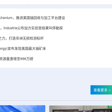
着计算机芯片尺
目旨在提升产能，支持美国海军相关关键项目，
，器件过热正成
并为公司在核能领域的后续增长提供空间和基础
统热流测量方法
设施条件。根据公司披露，新设施位于布鲁克菲
时存在局限，例
尔德帕克里奇路120号，占地约14.1087万平方英
ISA Uranium，推进美国铀回收与加工平台建设
不同材料层中的
尺。工厂建成后，将整合目前分布在康涅狄格州
难以在微小尺度
丹伯里和贝瑟尔三个地点的业务。该设施预计于
Industria公布加方实验室结果叫停勘探
..
2027年初投入使用，若最终设计和租户装修工...
心之力，打造非洲无损检测标杆
r Energy)宣布发现美国最大铀矿床
铀资源量激增至996万磅
查看更多 >