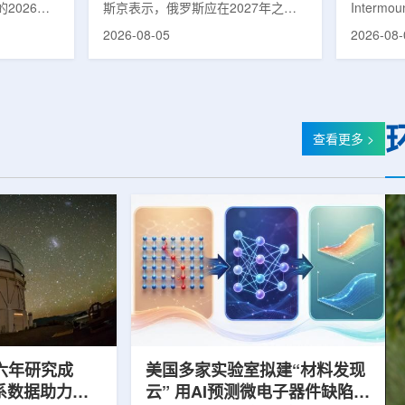
2026年
斯京表示，俄罗斯应在2027年之前
Intermo
蕴韬
速器
在山西省太
完成国产核磁共振成像仪的研制工
加斯西南
2026-08-05
2026-08-
核技术应用
作。米舒斯京在访问克孜勒共和国咨
该诊所名为B
份有限公司
询诊断中心期间了解了相关进展。视
约9万平方英
推动核医疗
察中心已安装的磁共振成像设备时，
地区，是
方面发挥着
他向俄罗斯卫生部长米哈伊尔·穆拉
新建项目。B
隙，中国同
什科询问国产设备研发情况。穆拉什
筑，于7
中核集团首
科表示，相关研发工作正由俄罗斯国
开放日活
查看更多 >
专访时表
家原子能公司推进，并称该设备预计
了此前分
医药中心投
将在明年完成。米舒斯京随后表示，
的初级保
系统布局，
希望俄罗斯明年能够拥有本国研制的
童、成人
差距。同
核磁共振成像仪。该设备若按计划
疗服务。
完...
括成人及..
六年研究成
美国多家实验室拟建“材料发现
星系数据助力约
云” 用AI预测微电子器件缺陷影