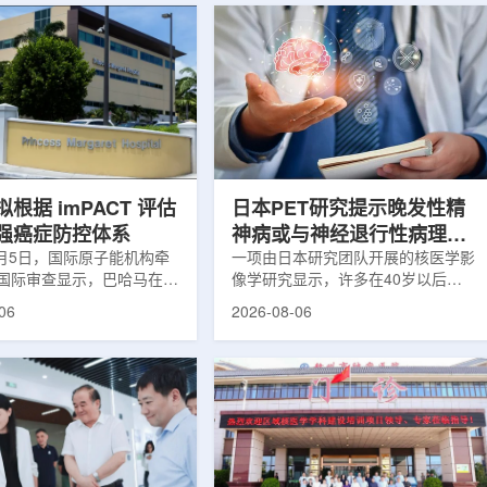
根据 imPACT 评估
日本PET研究提示晚发性精
强癌症防控体系
神病或与神经退行性病理相
8月5日，国际原子能机构牵
关
一项由日本研究团队开展的核医学影
国际审查显示，巴哈马在加
像学研究显示，许多在40岁以后首
疗服务方面具备进一步提升
次出现幻觉、妄想等精神病性症状的
06
2026-08-06
次审查为该国改善癌症服务
成年人，大脑内存在与阿尔茨海默病
短诊疗等待时间并提升患者
及其他神经退行性疾病相关的蛋白异
提出了路线图。巴哈马拿骚
常沉积。研究纳入37名晚发性精神
主医院(图片：Pelow
病患者和47名年龄匹配的健康对照
dobe Stock)这项 imPACT
者。研究人员采用淀粉样蛋白PET示
际原子能机构、世界卫生组
踪剂^11C-PiB，以及tau蛋白PET示
卫生组织和国际癌症研究机
踪剂^18F-florzolotau，对受试者大
展，应巴哈马卫生与健康部
脑中的β-淀粉样蛋白和tau蛋白积累