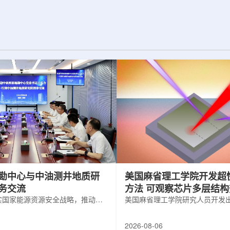
纪的胶球存在之
实验室和原子能公司有限公司(AECL)正
子色动力学理论提
式确立了合作关系。该学术合作计划将
表明一类全新物质
为参学院校提供进入国家级实验室基础
的物质的存在。原
设施、技术和专业知识的渠道，合作领
成，质子和中子又
域涵盖清洁能源、医疗健康、环境修复
间靠胶子传递强相
以及国家安全等多个方面。此次...
勘中心与中油测井地质研
美国麻省理工学院开发超
务交流
方法 可观察芯片多层结
实国家能源资源安全战略，推动油
美国麻省理工学院研究人员开发
地质勘查技术互融互通，促进跨行
在多层材料中传递的新方法，可
享与关键技术联合攻关，近日，中
算机芯片等电子器件内部的热流
2026-08-06