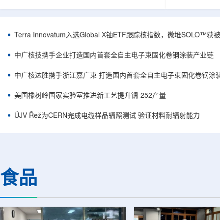
安全和防护管理办法》第五十四条有关规定，现
核西部地勘中
将各省级生态环境主管部门报送的、已获得豁免
地质研究院，
备案证明文件的活动，以及活动中涉及的射线装
油测井地质研
置、放射源或非密封放射性物质予以公告。随公
内油气测井成
Terra Innovatum入选Global X铀ETF跟踪核指数，微堆SOLO
告发布的汇总表共列出66项备案记录，涉及山
验、智能测井
东、天津、上海、河北、四川、甘肃、安徽、河
析等成熟技术
中广核技携手企业打造国内首套全自主电子束固化卷钢涂装产业链
南、辽宁等地相关单位。备案内容涵盖...
气盆地铀矿勘查
中广核达胜携手浙江嘉广束 打造国内首套全自主电子束固化卷钢涂
美国橡树岭国家实验室推进新工艺提升锎-252产量
ÚJV Řež为CERN完成电缆样品辐照测试 验证材料耐辐射能力
食品