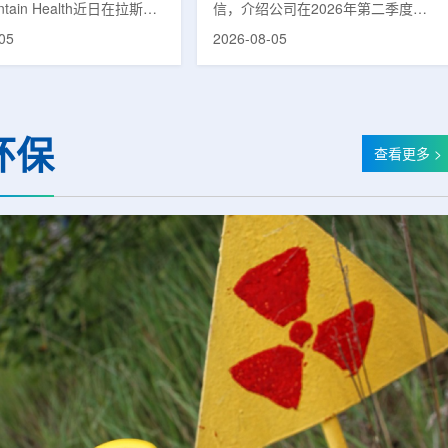
untain Health近日在拉斯维
信，介绍公司在2026年第二季度财
部启用一座新的门诊诊所。
务业绩公布前各业务板块的运营进
05
2026-08-05
adura Clinic，建筑面积
展。公司表示，旗下PET实验室部门
尺，位于Spring Valley
2026年上半年有机收入较2025年同
该医疗系统在内华达州首个
期增长超过50%。按照目前预期，该
adura Clinic为三层建
部门2026年全年收入约为1400万美
月30日举行剪彩仪式和社区
元，高于2025年的600万美元。PET
环保
动后正式开放。该诊所整合
相关业务通常与放射性药物制备、分
查看更多 >
布在拉斯维加斯谷多个地点
子影像和核医学诊断应用密切相关。
健和部分专科服务，面向儿
在同位素业务方面，ASP Isotopes
及老年患者提供更集中的医
称，其硅-28和镱-176浓缩设施已进
根据介绍，诊所服务范围包
入商业生产前的最后阶段，预计将在
.
2026年下半年交...