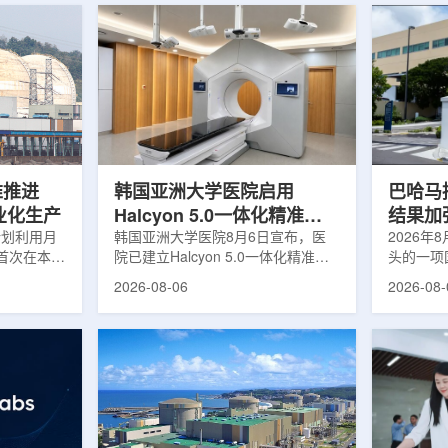
堆推进
韩国亚洲大学医院启用
巴哈马拟
商业化生产
Halcyon 5.0一体化精准放
结果加
计划利用月
射治疗方案
韩国亚洲大学医院8月6日宣布，医
2026年
首次在本土
院已建立Halcyon 5.0一体化精准放
头的一项
性同位素
射治疗解决方案，并开始全面用于患
强癌症治
2026-08-06
2026-08-
前韩国完全依赖
者治疗。该系统将高清高速图像采
空间。此
放射性药物
集、六自由度患者位置校正和无标记
协调、缩
eChem带来
实时运动管理整合到同一治疗流程
治疗效果
因素。行业
中，用于提升图像引导放射治疗的精
玛格丽特公
助于构建多
准度和安全性。此次实施方案以
Media/A
时间。此次
Halcyon系统软件5.0版本为基础，集
评估由国
177的商业
成高分辨率锥形束CT成像系统
织/泛美
进行试生
HyperSight、六自由度患者定位台
构共同开