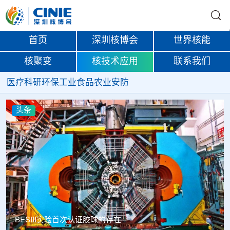
首页
深圳核博会
世界核能
核聚变
核技术应用
联系我们
医疗
科研
环保
工业
食品
农业
安防
头条
BESIII实验首次认证胶球的存在