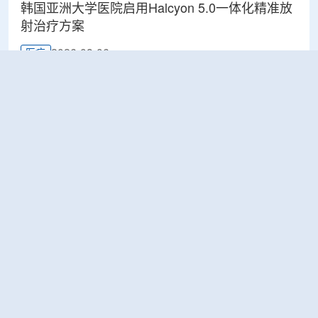
韩国亚洲大学医院启用Halcyon 5.0一体化精准放
射治疗方案
2026-08-06
医疗
美国堪萨斯大学获能源部资助 为CERN大型强子
对撞机构建新一代探测器