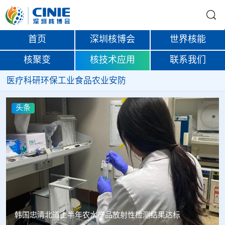
首页
深圳核博会
世界核能
核聚变
核技术应用
联系我们
医疗
科研
环保
工业
食品
农业
安防
头条
Oklo格罗夫斯同位素试验反应堆实现首次临界