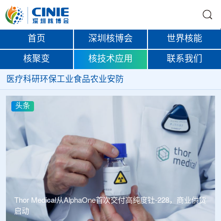
首页
深圳核博会
世界核能
核聚变
核技术应用
联系我们
医疗
科研
环保
工业
食品
农业
安防
头条
Thor Medical从AlphaOne首次交付高纯度钍-228，商业供货
启动