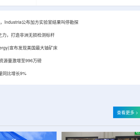
相关关键项目，
回报指数——该指数正是 Global X 铀ETF(NYSE
提供空间和基础
Arca: URA，资管超50亿美元)的跟踪基准，本次
施位于布鲁克菲
随 Solactive 定期再平衡生效。公司联合创始人兼
.1087万平方英
CEO Alessandro Petruzzi 称，这使被动/主题投
Industria公布加方实验室结果叫停勘探
布在康涅狄格州
资者可通过指数直接触达其 SOLO™ 微堆故事，
。该设施预计于
与 Cameco、Kazatomprom、Centrus、Oklo、
心之力，打造非洲无损检测标杆
租户装修工...
NuScale、X-energy、三菱重...
r Energy)宣布发现美国最大铀矿床
铀资源量激增至996万磅
量同比增长9%
查看更多 >