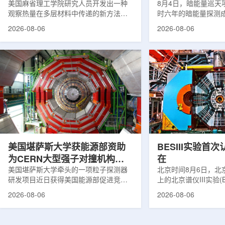
构热传递
美国麻省理工学院研究人员开发出一种
束宇宙加速膨胀
8月4日，暗能量巡天项
观察热量在多层材料中传递的新方法，
时六年的暗能量探测
可用于精确测量计算机芯片等电子器件
形成18篇相关论文，基于
2026-08-06
2026-08-06
内部的热流变化。相关研究成果已发表
年间获取的近30万张
于《自然通讯》。随着计算机芯片尺寸
6.69亿个星系、数千
不断缩小、功率密度持续提高，器件过
多颗超新星的信息，
热正成为限制性能提升的重要因素。传
膨胀和宇宙结构演化。
统热流测量方法在面对真实电子器件的
费米实验室制造了一台
多层结构时存在局限，例如常用的时域
像素数字相机DECa
热反射法难以区分不同材料层中的热传
于智利安第斯山脉的
输情况，红外成像等方法也难以在微小
会托洛洛山美洲际天
尺度上捕捉快速变化。为解决这一问
远镜上。(图片由Reida
题...
加速...
美国堪萨斯大学获能源部资助
BESIII实验首
为CERN大型强子对撞机构建
在
新一代探测器
美国堪萨斯大学牵头的一项粒子探测器
北京时间8月6日，北
研发项目近日获得美国能源部促进竞争
上的北京谱仪III实验(B
性研究的既定计划(DOE EPSCoR)资
在巴西举行的国际高能物
2026-08-06
2026-08-06
助。该项目资助金额为100万美元，将用
2026)上，以特别
于为欧洲核子研究中心(CERN)大型强子
经过15年的持续研究，
对撞机(LHC)上的紧凑型μ子螺线管实验
了证明胶球存在的完