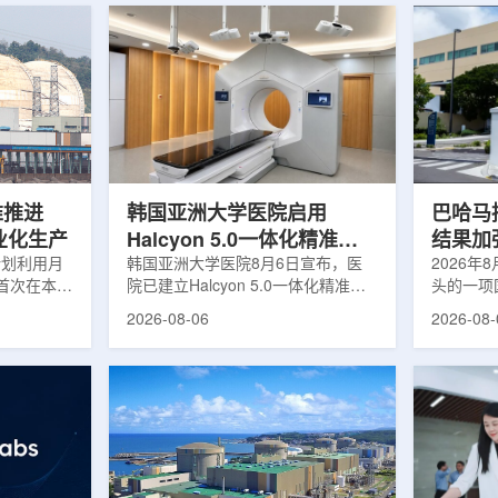
堆推进
韩国亚洲大学医院启用
巴哈马拟
商业化生产
Halcyon 5.0一体化精准放
结果加
计划利用月
射治疗方案
韩国亚洲大学医院8月6日宣布，医
2026年
首次在本土
院已建立Halcyon 5.0一体化精准放
头的一项
性同位素
射治疗解决方案，并开始全面用于患
强癌症治
2026-08-06
2026-08-
前韩国完全依赖
者治疗。该系统将高清高速图像采
空间。此
放射性药物
集、六自由度患者位置校正和无标记
协调、缩
eChem带来
实时运动管理整合到同一治疗流程
治疗效果
因素。行业
中，用于提升图像引导放射治疗的精
玛格丽特公
助于构建多
准度和安全性。此次实施方案以
Media/A
时间。此次
Halcyon系统软件5.0版本为基础，集
评估由国
177的商业
成高分辨率锥形束CT成像系统
织/泛美
进行试生
HyperSight、六自由度患者定位台
构共同开