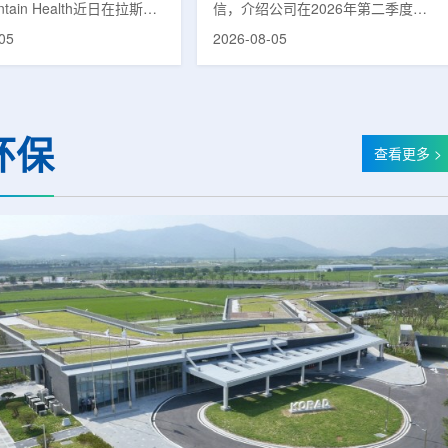
untain Health近日在拉斯维
信，介绍公司在2026年第二季度财
部启用一座新的门诊诊所。
务业绩公布前各业务板块的运营进
05
2026-08-05
adura Clinic，建筑面积
展。公司表示，旗下PET实验室部门
尺，位于Spring Valley
2026年上半年有机收入较2025年同
该医疗系统在内华达州首个
期增长超过50%。按照目前预期，该
adura Clinic为三层建
部门2026年全年收入约为1400万美
月30日举行剪彩仪式和社区
元，高于2025年的600万美元。PET
环保
动后正式开放。该诊所整合
相关业务通常与放射性药物制备、分
查看更多 >
布在拉斯维加斯谷多个地点
子影像和核医学诊断应用密切相关。
健和部分专科服务，面向儿
在同位素业务方面，ASP Isotopes
及老年患者提供更集中的医
称，其硅-28和镱-176浓缩设施已进
根据介绍，诊所服务范围包
入商业生产前的最后阶段，预计将在
.
2026年下半年交...