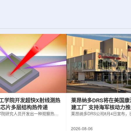
纪的胶球存在之
实验室和原子能公司有限公司(AECL)正
子色动力学理论提
式确立了合作关系。该学术合作计划将
表明一类全新物质
为参学院校提供进入国家级实验室基础
的物质的存在。原
设施、技术和专业知识的渠道，合作领
成，质子和中子又
域涵盖清洁能源、医疗健康、环境修复
间靠胶子传递强相
以及国家安全等多个方面。此次...
工学院开发超快X射线测热
莱昂纳多DRS将在美国康
察芯片多层结构热传递
建工厂 支持海军核动力
学院研究人员开发出一种观察热量
增长
莱昂纳多DRS公司8月4日宣布
传递的新方法，可用于精确测量计
在美国康涅狄格州布鲁克菲尔德
子器件内部的热流变化。相关研究
用于扩大并整合其海军电力系统
2026-08-06