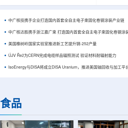
核西部地勘中心党委书记王乐力带队赴中油测井
成果已发表于
地质研究院，开展专项技术交流研讨。会上，中
寸不断缩小、
油测井地质研究院党委书记万金彬系统介绍了国
为限制性能提
内油气测井成套装备、井下探测、岩石物理实
在面对真实电
中广核技携手企业打造国内首套全自主电子束固化卷钢涂装产业链
验、智能测井解释、深井探测及多源地质数据解
如常用的时域
析等成熟技术体系，并结合实战案例分享了含油
热传输情况，
中广核达胜携手浙江嘉广束 打造国内首套全自主电子束固化卷钢涂
气盆地铀矿勘查经验。王乐力介绍了西部中...
上捕捉快速变化
美国橡树岭国家实验室推进新工艺提升锎-252产量
ÚJV Řež为CERN完成电缆样品辐照测试 验证材料耐辐射能力
IsoEnergy与DISA将成立DISA Uranium，推进美国铀回收与加工
食品