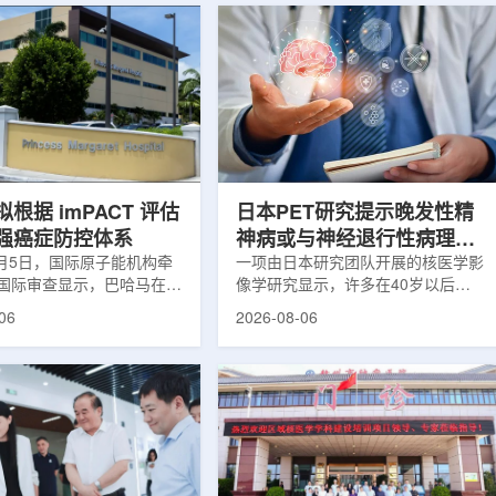
根据 imPACT 评估
日本PET研究提示晚发性精
强癌症防控体系
神病或与神经退行性病理相
8月5日，国际原子能机构牵
关
一项由日本研究团队开展的核医学影
国际审查显示，巴哈马在加
像学研究显示，许多在40岁以后首
疗服务方面具备进一步提升
次出现幻觉、妄想等精神病性症状的
06
2026-08-06
次审查为该国改善癌症服务
成年人，大脑内存在与阿尔茨海默病
短诊疗等待时间并提升患者
及其他神经退行性疾病相关的蛋白异
提出了路线图。巴哈马拿骚
常沉积。研究纳入37名晚发性精神
主医院(图片：Pelow
病患者和47名年龄匹配的健康对照
dobe Stock)这项 imPACT
者。研究人员采用淀粉样蛋白PET示
际原子能机构、世界卫生组
踪剂^11C-PiB，以及tau蛋白PET示
卫生组织和国际癌症研究机
踪剂^18F-florzolotau，对受试者大
展，应巴哈马卫生与健康部
脑中的β-淀粉样蛋白和tau蛋白积累