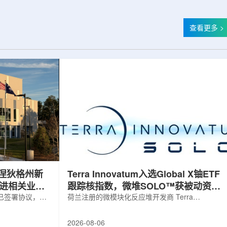
查看更多 >
涅狄格州新
Terra Innovatum入选Global X铀ETF
推进相关业务
跟踪核指数，微堆SOLO™获被动资金
，已签署协议，将
曝光
荷兰注册的微模块化反应堆开发商 Terra
新建一座工厂，
Innovatum Global N.V.(NASDAQ: NKLR)于2026
业务运营。该项
年8月3日开盘起纳入 Solactive 全球铀与核部件总
2026-08-06