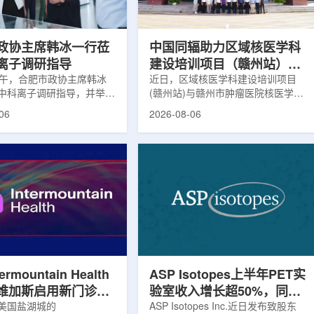
，重点评估该国癌症防控能
情况进行评估。结果显示，晚发性精
需求。6月9日至11日，专
神病患者中，β-淀粉样蛋白阳性...
政协主席韩冰一行莅
中国同辐助力区域核医学科
离子调研指导
建设培训项目（赣州站）与
下午，合肥市政协主席韩冰
赣州市肿瘤医院核医学诊疗
近日，区域核医学科建设培训项目
中科离子调研指导，并举行
(赣州站)与赣州市肿瘤医院核医学诊
高质量建设项目同步启动
。市人大常委会副主任雍凤
疗高质量建设项目在赣州市肿瘤医院
06
2026-08-06
协秘书长苏祥、市产投集团
同步启动。中华医学会核医学分会专
鑫、市政协教科卫体委主任
家组以及中国同辐、原子高科相关代
市工信局副局长郭梅参加。
表到院开展调研交流，江西省内各级
院合肥物质科学研究院副院
医疗机构200余名医务人员参会。启
，中科离子董事长刘璐，总
动仪式由赣州市肿瘤医院核医学科主
华，副总经理丁开忠、李
任杨传盛主持。赣州市卫生健康委员
怀陪同。韩冰一行详细了解
会副主任傅伟、中华医学会核医学分
产业布局、经营情况，重点
会主任委员汪静、赣州市肿瘤医院党
疗及高端装备关键技术突
委书记黄兴伟出席并致辞。汪静表
转化落地及产业化发展等方
示，核医学在肿瘤等重大疾病...
rmountain Health
ASP Isotopes上半年PET实
维加斯启用新门诊诊
验室收入增长超50%，同位
PET/CT和直线加
美国盐湖城的
素浓缩设施推进商业生产
ASP Isotopes Inc.近日发布致股东