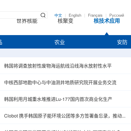
中文
|
English
|
Français
|
Русский
世界核能
核聚变
核技术应用
品
农业
安防
韩国将调查放射性废物海运航线沿线海水放射性水平
中核西部地勘中心与中油测井地质研究院开展业务交流
韩国利用月城重水堆推进Lu-177国内首次商业化生产
Clobot 携手韩国原子能环境公团等多方签署备忘录，推动放射性废物安全管理多机型机器人示范