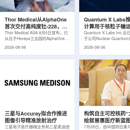
发土地起步建设，完成了土建开挖、
产，并在2031年开始全
工程建设、组件制造或采购、燃料配
后，韩国水力原子力还将
置及...
围至钴...
Thor Medical从AlphaOne
Quantum X Lab
首次交付高纯度钍-228，商
计算用于核粒子输
业供货启动
Thor Medical ASA 8月5日宣布，已
拟
Quantum X Labs Inc
从位于Herøya工业园的AlphaOne生
子公司Nuclear Quant
产设施完成首批高纯度钍-228(Th-
业计算模拟中的一项瓶颈
2026-08-06
2026-08-06
228)客户交付。这是该设施上周宣布
案，尝试将量子计算引入
启动生产后完成的首次客户供货，也
预测，用于支持核医学系
标志着AlphaOne进入商业供应阶
算密集型场景。据介绍，
段。Thor Medical首席执行官Jasper
运模拟在核医学系统设计
Kurth表示，商业化生产意味着公司
作用，但往往需要大量计
工业规模制造的开始，首批客户交付
伴随较长运行时间，影响
表明公司已完成从产能建设到利用首
效率。Nuclear Quant
个工业规模工厂服务客户的过渡。公
技术，旨在把物理输运模
司称，随着产能逐步提升，将继续满
子电路，使粒子传播和随
足靶向α疗法领域对高纯度...
学能够直接在量子计算框
模拟。...
三星与Accuray拟合作推进
构筑自主可控核药“
图像引导精准放射治疗
绘就普惠医疗新蓝
三星电子医疗器械业务和三星麦迪逊
访中国同辐总工程
7月28日，由中国同位素