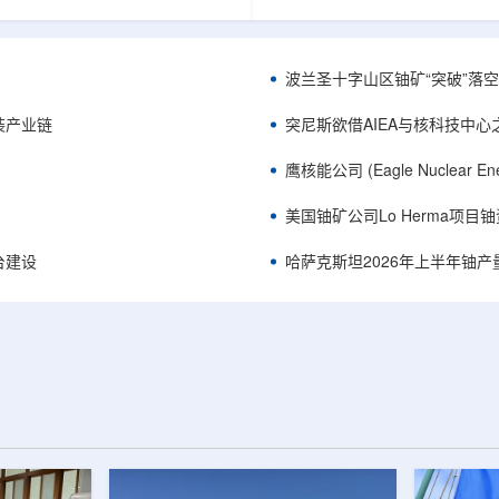
《自然通讯》。随着计算机芯片尺
目旨在提升产能，支持美国海军
功率密度持续提高，器件过热正成
并为公司在核能领域的后续增长
升的重要因素。传统热流测量方法
设施条件。根据公司披露，新设
子器件的多层结构时存在局限，例
尔德帕克里奇路120号，占地约14
波兰圣十字山区铀矿“突破”落空，
热反射法难以区分不同材料层中的
尺。工厂建成后，将整合目前分
红外成像等方法也难以在微小尺度
丹伯里和贝瑟尔三个地点的业务
装产业链
突尼斯欲借AIEA与核科技中
。为解决这一问题...
2027年初投入使用，若最终设计和
鹰核能公司 (Eagle Nuclea
美国铀矿公司Lo Herma项目
平台建设
哈萨克斯坦2026年上半年铀产