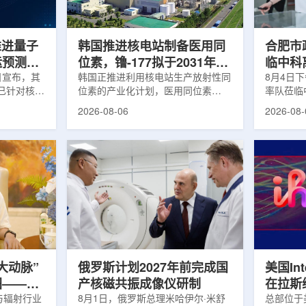
面量产。之
Dynamic Couch，以及表面引导放
请求进行
扩大生产范
射治疗系统IDENTIFY。亚洲大学医
力和实际
院表示，该院是韩国首...
家组访...
s推进量子
韩国推进核电站制备医用同
合肥市
运预测模
位素，镥-177拟于2031年商
临中科
.近日宣布，其
业化生产
韩国正推进利用核电站生产放射性同
8月4日
um已针对核工
位素的产业化计划，医用同位素
率队莅临
提出新方
镥-177(Lu-177)被列为首个商业化目
座谈交流
2026-08-06
2026-08-
核粒子输运
标产品。韩国水力与原子能公司表
山，市政
统设计等计
示，计划优先实现Lu-177商业化生
董事长江
传统粒子输
产，后续还可能将产品范围扩大至
张晓峰、
中具有重要
钴-60、氚-3和氦-3等同位素。Lu-
中国科学
算资源，并
177是当前全球放射性药物市场中应
长宋云涛
研发和优化
用较广的治疗性放射性同位素，可用
经理陈永
um此次提出的
于前列腺癌、神经内分泌肿瘤等疾病
俊、光若
型转化为量
相关放射性药物。此前，韩国所需
中科离子
机游走动力
Lu-177完全依赖进口。由于其半衰
围绕核医
架中表示和
期约为6.6天，从生产、运输到药物
破、成果
制备和患者给药...
面开...
大动脉”
俄罗斯计划2027年前完成国
美国Inte
图——专
产核磁共振成像仪研制
在拉斯
师、中核
与辐射行业
8月1日，俄罗斯总理米哈伊尔·米舒
所，配置
总部位于