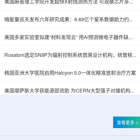
美国麻省理工学院开发超快X射线测热方法 可观察芯片多层结构热传递
暗能量巡天发布六年研究成果：6.69亿个星系数据助力约束宇宙加速膨胀
美国多家实验室拟建“材料发现云” 用AI预测微电子器件缺陷影响
Rosatom选定SNIIP为辐射控制系统首席设计机构，统管核设施放射仪表标准化与进口替代保障
韩国亚洲大学医院启用Halcyon 5.0一体化精准放射治疗方案
Thor Medical从AlphaOne首次交付高纯度钍-
美国堪萨斯大学获能源部资助 为CERN大型强子对撞机构建新一代探测器
查看更多 >