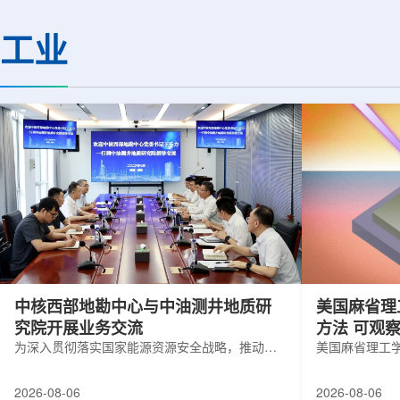
(CMS)设计和建造两台高亮度零度量能
困扰学术界近半个世
器(HL-ZDC)。该项目周期为四年，由堪
谜。该发现不仅为量
工业
萨斯大学物理与天文系教授迈克尔·默里
供了决定性验证，也
和堪萨斯大学杰出教授克里斯托夫·罗永
形态——纯由力构成
共同领导。其中，默里同时担任CMS高
子核由质子和中子组
亮度零度量能器升级项目负责人。...
由夸克组成。夸克之
互...
中核西部地勘中心与中油测井地质研
美国麻省理
究院开展业务交流
方法 可观
为深入贯彻落实国家能源资源安全战略，推动油
美国麻省理工
气测井与铀矿地质勘查技术互融互通，促进跨行
在多层材料中
业科研资源共享与关键技术联合攻关，近日，中
算机芯片等电
2026-08-06
2026-08-06