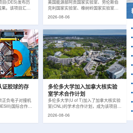
目(DES)发布历
响
美国能源部阿贡国家实验室、劳伦斯伯
成果。该项目汇总
克利国家实验室、橡树岭国家实验室和
2013年至2019
西北大学的研究人员正计划开发材料发
2026-08-06
天文图像，记录了
现云平台，利用基于物理学原理的人工
个星系团以及3000
智能框架，预测微小缺陷如何影响微电
用于研究宇宙加速
子器件的性能和寿命。材料发现云可视
为了实现DES，
化图，这是一个基于物理学原理的人工
极其灵敏的5.7亿
智能框架，它整合了实验数据、模拟和
m，并将其安装在位
高性能计算，用于预测微小缺陷如何影
美国国家科学基金
响微电子器件的性能和寿命。(图片由
文台的布兰科4米望
ChatGPT 提供。)微电子器件广泛用于
r Hahn/费米国家
智能手机、笔记本电脑、安全通信和人
工...
次认证胶球的存
多伦多大学加入加拿大核实验
室学术合作计划
京正负电子对撞机
多伦多大学(U of T)加入了加拿大核实验
ESIII)国际合作组
室(CNL)的学术合作计划，成为该项目中
理大会(ICHEP
的第十家参与机构。这项举措旨在加强
2026-08-06
大会报告的形式宣布：
加拿大的核能人才储备并支持相关研
BESIII实验建立
究。在施瓦茨·赖斯曼创新园区举行了签
整证据链，解开了
约仪式，标志着多伦多大学、加拿大核