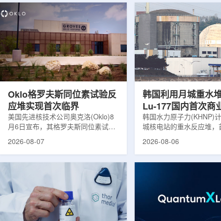
Oklo格罗夫斯同位素试验反
韩国利用月城重水
应堆实现首次临界
Lu-177国内首次
美国先进核技术公司奥克洛(Oklo)8
韩国水力原子力(KHNP)
月6日宣布，其格罗夫斯同位素试验
城核电站的重水反应堆，
反应堆已在低功率状态下实现可控自
生产用于癌症治疗的放射
2026-08-07
2026-08-06
持核链式反应，达到首次临界。这一
镥-177(Lu-177)。目
进展距离该项目破土动工不到一年。
进口该原料，这给当地的
格罗夫斯同位素试验反应堆设施(图
企业如Cellbion和Futur
片：格罗夫斯)格罗夫斯低功率试验
了成本压力和供应不稳定
反应堆位于美国得克萨斯州洛克哈
内普遍认为国内生产将有
特，是美国能源部反应堆试点计划下
元化的供应链并缩短运输
首个在私人土地上实现临界的反应
计划的首要目标是实现镥-
堆。根据奥克洛介绍，该设施从未开
化生产，预计在2028年