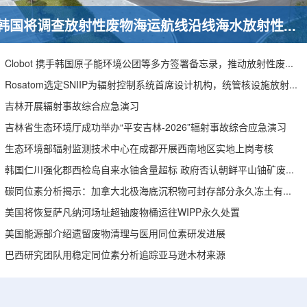
韩国将调查放射性废物海运航线沿线海水放射性水平
Clobot 携手韩国原子能环境公团等多方签署备忘录，推动放射性废物安全管理多机型机器人示范
Rosatom选定SNIIP为辐射控制系统首席设计机构，统管核设施放射仪表标准化与进口替代保障
吉林开展辐射事故综合应急演习
吉林省生态环境厅成功举办“平安吉林-2026”辐射事故综合应急演习
生态环境部辐射监测技术中心在成都开展西南地区实地上岗考核
韩国仁川强化郡西检岛自来水铀含量超标 政府否认朝鲜平山铀矿废水影响
碳同位素分析揭示：加拿大北极海底沉积物可封存部分永久冻土有机碳
美国将恢复萨凡纳河场址超铀废物桶运往WIPP永久处置
美国能源部介绍遗留废物清理与医用同位素研发进展
巴西研究团队用稳定同位素分析追踪亚马逊木材来源