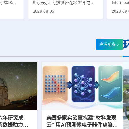
2026年
斯京表示，俄罗斯应在2027年之前
Intermo
蕴韬
速器
在山西省太
完成国产核磁共振成像仪的研制工
加斯西南
2026-08-05
2026-08-
核技术应用
作。米舒斯京在访问克孜勒共和国咨
该诊所名为B
份有限公司
询诊断中心期间了解了相关进展。视
约9万平方英
推动核医疗
察中心已安装的磁共振成像设备时，
地区，是
方面发挥着
他向俄罗斯卫生部长米哈伊尔·穆拉
新建项目。B
隙，中国同
什科询问国产设备研发情况。穆拉什
筑，于7
中核集团首
科表示，相关研发工作正由俄罗斯国
开放日活
查看更多 >
专访时表
家原子能公司推进，并称该设备预计
了此前分
医药中心投
将在明年完成。米舒斯京随后表示，
的初级保
系统布局，
希望俄罗斯明年能够拥有本国研制的
童、成人
差距。同
核磁共振成像仪。该设备若按计划
疗服务。
完...
括成人及..
六年研究成
美国多家实验室拟建“材料发现
星系数据助力约
云” 用AI预测微电子器件缺陷影