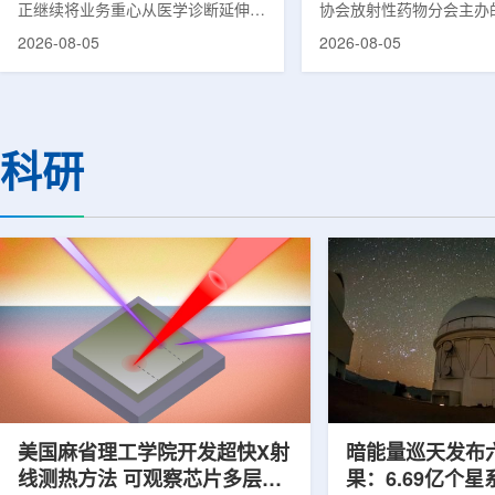
正继续将业务重心从医学诊断延伸至
协会放射性药物分会主办的
集团首席科学家刘
治疗领域。8月5日，三星HME美国
放射性药物创新发展大会
2026-08-05
2026-08-05
公司与美国放射外科公司Accuray宣
原市举行。作为中核集团
布签署一份不具约束力的合作意向
的核心平台，中国同辐股
书，双方计划围绕基于容积成像的精
(以下简称：中国同辐)在
准放射治疗解决方案开展合作探讨。
科技自立自强与普惠民生
根据意向书，双方拟研究将三星移动
压舱石的作用。在大会间
科研
CT扫描仪BodyTom与Accuray机器
辐党委委员、总工程师、
人放射外科平台CyberKnife相结合。
席科学家刘蕴韬接受记者
该合作方向旨在把高分辨率三维成像
示，中国同辐将加快在建
能力与图像引导机器人放射外科技术
产运行，加快智慧核医学
连接起来，使医务人员能够更准确地
持续缩小城乡核医疗资源
确...
时，以...
美国麻省理工学院开发超快X射
暗能量巡天发布
线测热方法 可观察芯片多层结
果：6.69亿个