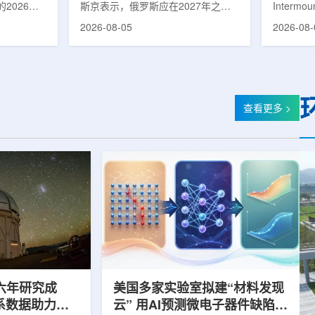
2026年
斯京表示，俄罗斯应在2027年之前
Intermo
蕴韬
速器
在山西省太
完成国产核磁共振成像仪的研制工
加斯西南
2026-08-05
2026-08-
核技术应用
作。米舒斯京在访问克孜勒共和国咨
该诊所名为B
份有限公司
询诊断中心期间了解了相关进展。视
约9万平方英
推动核医疗
察中心已安装的磁共振成像设备时，
地区，是
方面发挥着
他向俄罗斯卫生部长米哈伊尔·穆拉
新建项目。B
隙，中国同
什科询问国产设备研发情况。穆拉什
筑，于7
中核集团首
科表示，相关研发工作正由俄罗斯国
开放日活
查看更多 >
专访时表
家原子能公司推进，并称该设备预计
了此前分
医药中心投
将在明年完成。米舒斯京随后表示，
的初级保
系统布局，
希望俄罗斯明年能够拥有本国研制的
童、成人
差距。同
核磁共振成像仪。该设备若按计划
疗服务。
完...
括成人及..
六年研究成
美国多家实验室拟建“材料发现
星系数据助力约
云” 用AI预测微电子器件缺陷影