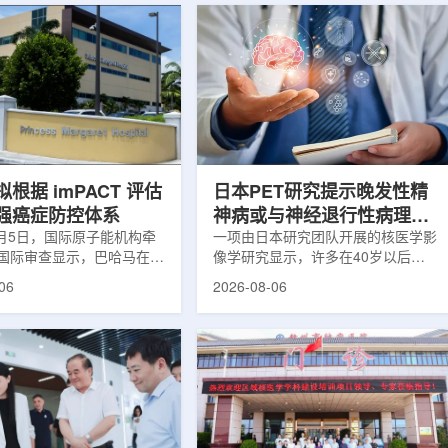
根据 imPACT 评估
日本PET研究提示晚发性精
强癌症防控体系
神病或与神经退行性病理相
8月5日，国际原子能机构牵
关
一项由日本研究团队开展的核医学影
国际审查显示，巴哈马在加
像学研究显示，许多在40岁以后首
疗服务方面具备进一步提升
次出现幻觉、妄想等精神病性症状的
06
2026-08-06
次审查为该国改善癌症服务
成年人，大脑内存在与阿尔茨海默病
短诊疗等待时间并提升患者
及其他神经退行性疾病相关的蛋白异
提出了路线图。巴哈马拿骚
常沉积。研究纳入37名晚发性精神
主医院(图片：Pelow
病患者和47名年龄匹配的健康对照
dobe Stock)这项 imPACT
者。研究人员采用淀粉样蛋白PET示
际原子能机构、世界卫生组
踪剂^11C-PiB，以及tau蛋白PET示
卫生组织和国际癌症研究机
踪剂^18F-florzolotau，对受试者大
展，应巴哈马卫生与健康部
脑中的β-淀粉样蛋白和tau蛋白积累