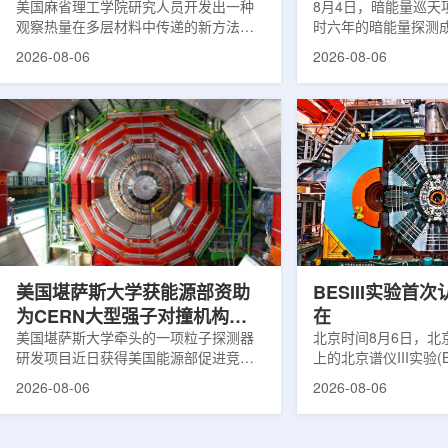
构热传递
美国麻省理工学院研究人员开发出一种
束宇宙加速膨胀
8月4日，暗能量巡天项
观察热量在多层材料中传递的新方法，
时六年的暗能量探测
可用于精确测量计算机芯片等电子器件
形成18篇相关论文，基于
2026-08-06
2026-08-06
内部的热流变化。相关研究成果已发表
年间获取的近30万张
于《自然通讯》。随着计算机芯片尺寸
6.69亿个星系、数千
不断缩小、功率密度持续提高，器件过
多颗超新星的信息，
热正成为限制性能提升的重要因素。传
膨胀和宇宙结构演化。
统热流测量方法在面对真实电子器件的
费米实验室制造了一台
多层结构时存在局限，例如常用的时域
像素数字相机DECa
热反射法难以区分不同材料层中的热传
于智利安第斯山脉的
输情况，红外成像等方法也难以在微小
会托洛洛山美洲际天
尺度上捕捉快速变化。为解决这一问
远镜上。(图片由Reida
题...
加速...
美国堪萨斯大学获能源部资助
BESIII实验首
为CERN大型强子对撞机构建
在
新一代探测器
美国堪萨斯大学牵头的一项粒子探测器
北京时间8月6日，北
研发项目近日获得美国能源部促进竞争
上的北京谱仪III实验(B
性研究的既定计划(DOE EPSCoR)资
在巴西举行的国际高能物
2026-08-06
2026-08-06
助。该项目资助金额为100万美元，将用
2026)上，以特别
于为欧洲核子研究中心(CERN)大型强子
经过15年的持续研究，
对撞机(LHC)上的紧凑型μ子螺线管实验
了证明胶球存在的完