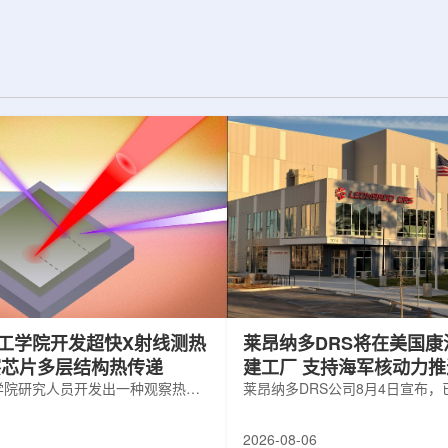
纪的胶球存在之
实验室和原子能公司有限公司(AECL)正
子色动力学理论提
式确立了合作关系。该学术合作计划将
表明一类全新物质
为参学院校提供进入国家级实验室基础
的物质的存在。原
设施、技术和专业知识的渠道，合作领
成，质子和中子又
域涵盖清洁能源、医疗健康、环境修复
间靠胶子传递强相
以及国家安全等多个方面。此次...
工学院开发超快X射线测热
莱昂纳多DRS将在美国康
察芯片多层结构热传递
建工厂 支持海军核动力
学院研究人员开发出一种观察热量
增长
莱昂纳多DRS公司8月4日宣布
传递的新方法，可用于精确测量计
在美国康涅狄格州布鲁克菲尔德
子器件内部的热流变化。相关研究
用于扩大并整合其海军电力系统
2026-08-06