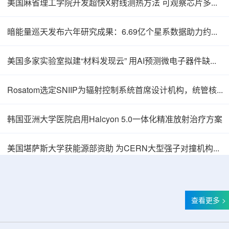
美国麻省理工学院开发超快X射线测热方法 可观察芯片多层结构热传递
暗能量巡天发布六年研究成果：6.69亿个星系数据助力约束宇宙加速膨胀
美国多家实验室拟建“材料发现云” 用AI预测微电子器件缺陷影响
Rosatom选定SNIIP为辐射控制系统首席设计机构，统管核设施放射仪表标准化与进口替代保障
韩国亚洲大学医院启用Halcyon 5.0一体化精准放射治疗方案
Thor Medical从AlphaOne首次交付高纯度钍-
美国堪萨斯大学获能源部资助 为CERN大型强子对撞机构建新一代探测器
查看更多 >