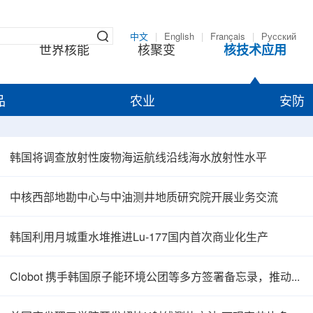
中文
|
English
|
Français
|
Русский
世界核能
核聚变
核技术应用
品
农业
安防
韩国将调查放射性废物海运航线沿线海水放射性水平
中核西部地勘中心与中油测井地质研究院开展业务交流
韩国利用月城重水堆推进Lu-177国内首次商业化生产
Clobot 携手韩国原子能环境公团等多方签署备忘录，推动放射性废物安全管理多机型机器人示范