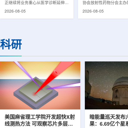
正继续将业务重心从医学诊断延伸至
协会放射性药物分会主办的
集团首席科学家刘
治疗领域。8月5日，三星HME美国
放射性药物创新发展大会
2026-08-05
2026-08-05
公司与美国放射外科公司Accuray宣
原市举行。作为中核集团
布签署一份不具约束力的合作意向
的核心平台，中国同辐股
书，双方计划围绕基于容积成像的精
(以下简称：中国同辐)在
准放射治疗解决方案开展合作探讨。
科技自立自强与普惠民生
根据意向书，双方拟研究将三星移动
压舱石的作用。在大会间
科研
CT扫描仪BodyTom与Accuray机器
辐党委委员、总工程师、
人放射外科平台CyberKnife相结合。
席科学家刘蕴韬接受记者
该合作方向旨在把高分辨率三维成像
示，中国同辐将加快在建
能力与图像引导机器人放射外科技术
产运行，加快智慧核医学
连接起来，使医务人员能够更准确地
持续缩小城乡核医疗资源
确...
时，以...
美国麻省理工学院开发超快X射
暗能量巡天发布
线测热方法 可观察芯片多层结
果：6.69亿个