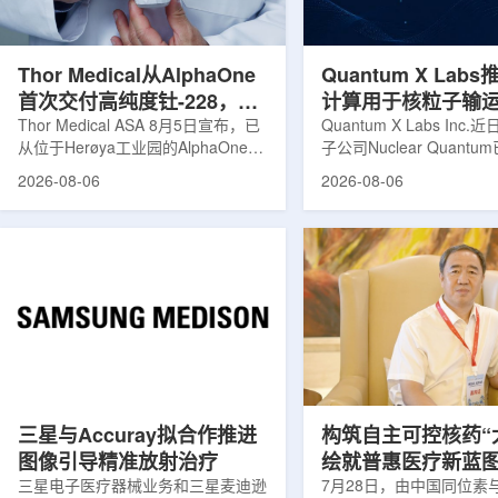
发土地起步建设，完成了土建开挖、
产，并在2031年开始全
工程建设、组件制造或采购、燃料配
后，韩国水力原子力还将
置及...
围至钴...
Thor Medical从AlphaOne
Quantum X Lab
首次交付高纯度钍-228，商
计算用于核粒子输
业供货启动
Thor Medical ASA 8月5日宣布，已
拟
Quantum X Labs Inc
从位于Herøya工业园的AlphaOne生
子公司Nuclear Quant
产设施完成首批高纯度钍-228(Th-
业计算模拟中的一项瓶颈
2026-08-06
2026-08-06
228)客户交付。这是该设施上周宣布
案，尝试将量子计算引入
启动生产后完成的首次客户供货，也
预测，用于支持核医学系
标志着AlphaOne进入商业供应阶
算密集型场景。据介绍，
段。Thor Medical首席执行官Jasper
运模拟在核医学系统设计
Kurth表示，商业化生产意味着公司
作用，但往往需要大量计
工业规模制造的开始，首批客户交付
伴随较长运行时间，影响
表明公司已完成从产能建设到利用首
效率。Nuclear Quant
个工业规模工厂服务客户的过渡。公
技术，旨在把物理输运模
司称，随着产能逐步提升，将继续满
子电路，使粒子传播和随
足靶向α疗法领域对高纯度...
学能够直接在量子计算框
模拟。...
三星与Accuray拟合作推进
构筑自主可控核药“
图像引导精准放射治疗
绘就普惠医疗新蓝
三星电子医疗器械业务和三星麦迪逊
访中国同辐总工程
7月28日，由中国同位素