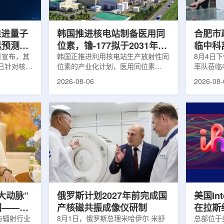
面量产。之
Dynamic Couch，以及表面引导放
请求进行
扩大生产范
射治疗系统IDENTIFY。亚洲大学医
力和实际
院表示，该院是韩国首...
家组访...
s推进量子
韩国推进核电站制备医用同
合肥市
运预测模
位素，镥-177拟于2031年商
临中科
.近日宣布，其
业化生产
韩国正推进利用核电站生产放射性同
8月4日
um已针对核工
位素的产业化计划，医用同位素
率队莅临
提出新方
镥-177(Lu-177)被列为首个商业化目
座谈交流
2026-08-06
2026-08-
核粒子输运
标产品。韩国水力与原子能公司表
山，市政
统设计等计
示，计划优先实现Lu-177商业化生
董事长江
传统粒子输
产，后续还可能将产品范围扩大至
张晓峰、
中具有重要
钴-60、氚-3和氦-3等同位素。Lu-
中国科学
算资源，并
177是当前全球放射性药物市场中应
长宋云涛
研发和优化
用较广的治疗性放射性同位素，可用
经理陈永
um此次提出的
于前列腺癌、神经内分泌肿瘤等疾病
俊、光若
型转化为量
相关放射性药物。此前，韩国所需
中科离子
机游走动力
Lu-177完全依赖进口。由于其半衰
围绕核医
架中表示和
期约为6.6天，从生产、运输到药物
破、成果
制备和患者给药...
面开...
大动脉”
俄罗斯计划2027年前完成国
美国Inte
图——专
产核磁共振成像仪研制
在拉斯
师、中核
与辐射行业
8月1日，俄罗斯总理米哈伊尔·米舒
所，配置
总部位于