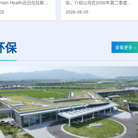
untain Health近日在拉斯维
信，介绍公司在2026年第二季度财
部启用一座新的门诊诊所。
务业绩公布前各业务板块的运营进
05
2026-08-05
adura Clinic，建筑面积
展。公司表示，旗下PET实验室部门
尺，位于Spring Valley
2026年上半年有机收入较2025年同
该医疗系统在内华达州首个
期增长超过50%。按照目前预期，该
adura Clinic为三层建
部门2026年全年收入约为1400万美
月30日举行剪彩仪式和社区
元，高于2025年的600万美元。PET
环保
动后正式开放。该诊所整合
相关业务通常与放射性药物制备、分
查看更多 >
布在拉斯维加斯谷多个地点
子影像和核医学诊断应用密切相关。
健和部分专科服务，面向儿
在同位素业务方面，ASP Isotopes
及老年患者提供更集中的医
称，其硅-28和镱-176浓缩设施已进
根据介绍，诊所服务范围包
入商业生产前的最后阶段，预计将在
.
2026年下半年交...