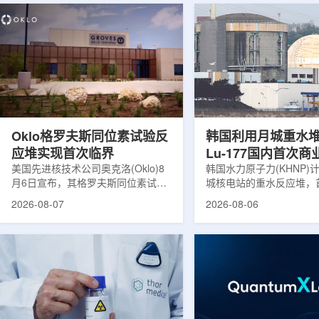
Oklo格罗夫斯同位素试验反
韩国利用月城重水
应堆实现首次临界
Lu-177国内首次
美国先进核技术公司奥克洛(Oklo)8
韩国水力原子力(KHNP)
月6日宣布，其格罗夫斯同位素试验
城核电站的重水反应堆，
反应堆已在低功率状态下实现可控自
生产用于癌症治疗的放射
2026-08-07
2026-08-06
持核链式反应，达到首次临界。这一
镥-177(Lu-177)。目
进展距离该项目破土动工不到一年。
进口该原料，这给当地的
格罗夫斯同位素试验反应堆设施(图
企业如Cellbion和Futur
片：格罗夫斯)格罗夫斯低功率试验
了成本压力和供应不稳定
反应堆位于美国得克萨斯州洛克哈
内普遍认为国内生产将有
特，是美国能源部反应堆试点计划下
元化的供应链并缩短运输
首个在私人土地上实现临界的反应
计划的首要目标是实现镥-
堆。根据奥克洛介绍，该设施从未开
化生产，预计在2028年