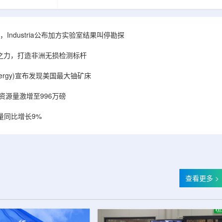
相关关键项目，
回报指数——该指数正是 Global X 铀ETF(NYSE
提供空间和基础
Arca: URA，资管超50亿美元)的跟踪基准，本次
施位于布鲁克菲
随 Solactive 定期再平衡生效。公司联合创始人兼
.1087万平方英
CEO Alessandro Petruzzi 称，这使被动/主题投
Industria公布加方实验室结果叫停勘探
布在康涅狄格州
资者可通过指数直接触达其 SOLO™ 微堆故事，
。该设施预计于
与 Cameco、Kazatomprom、Centrus、Oklo、
心之力，打造非洲无损检测标杆
租户装修工...
NuScale、X-energy、三菱重...
r Energy)宣布发现美国最大铀矿床
铀资源量激增至996万磅
量同比增长9%
查看更多 >