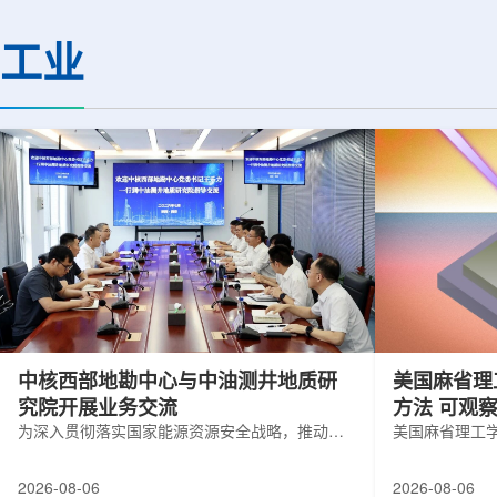
(CMS)设计和建造两台高亮度零度量能
困扰学术界近半个世
器(HL-ZDC)。该项目周期为四年，由堪
谜。该发现不仅为量
工业
萨斯大学物理与天文系教授迈克尔·默里
供了决定性验证，也
和堪萨斯大学杰出教授克里斯托夫·罗永
形态——纯由力构成
共同领导。其中，默里同时担任CMS高
子核由质子和中子组
亮度零度量能器升级项目负责人。...
由夸克组成。夸克之
互...
中核西部地勘中心与中油测井地质研
美国麻省理
究院开展业务交流
方法 可观
为深入贯彻落实国家能源资源安全战略，推动油
美国麻省理工
气测井与铀矿地质勘查技术互融互通，促进跨行
在多层材料中
业科研资源共享与关键技术联合攻关，近日，中
算机芯片等电
2026-08-06
2026-08-06