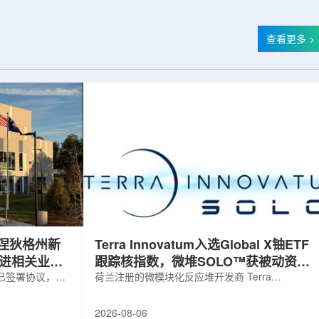
查看更多 >
涅狄格州新
Terra Innovatum入选Global X铀ETF
推进相关业务
跟踪核指数，微堆SOLO™获被动资金
，已签署协议，将
曝光
荷兰注册的微模块化反应堆开发商 Terra
新建一座工厂，
Innovatum Global N.V.(NASDAQ: NKLR)于2026
业务运营。该项
年8月3日开盘起纳入 Solactive 全球铀与核部件总
2026-08-06