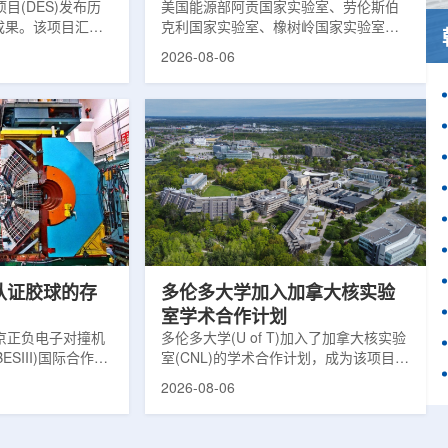
目(DES)发布历
响
美国能源部阿贡国家实验室、劳伦斯伯
成果。该项目汇总
克利国家实验室、橡树岭国家实验室和
2013年至2019
西北大学的研究人员正计划开发材料发
2026-08-06
天文图像，记录了
现云平台，利用基于物理学原理的人工
个星系团以及3000
智能框架，预测微小缺陷如何影响微电
用于研究宇宙加速
子器件的性能和寿命。材料发现云可视
为了实现DES，
化图，这是一个基于物理学原理的人工
极其灵敏的5.7亿
智能框架，它整合了实验数据、模拟和
m，并将其安装在位
高性能计算，用于预测微小缺陷如何影
美国国家科学基金
响微电子器件的性能和寿命。(图片由
文台的布兰科4米望
ChatGPT 提供。)微电子器件广泛用于
r Hahn/费米国家
智能手机、笔记本电脑、安全通信和人
工...
次认证胶球的存
多伦多大学加入加拿大核实验
室学术合作计划
京正负电子对撞机
多伦多大学(U of T)加入了加拿大核实验
ESIII)国际合作组
室(CNL)的学术合作计划，成为该项目中
理大会(ICHEP
的第十家参与机构。这项举措旨在加强
2026-08-06
大会报告的形式宣布：
加拿大的核能人才储备并支持相关研
BESIII实验建立
究。在施瓦茨·赖斯曼创新园区举行了签
整证据链，解开了
约仪式，标志着多伦多大学、加拿大核