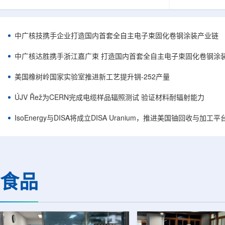
核西部地勘中心党委书记王乐力带队赴中油测井
成果已发表于
地质研究院，开展专项技术交流研讨。会上，中
寸不断缩小、
油测井地质研究院党委书记万金彬系统介绍了国
为限制性能提
内油气测井成套装备、井下探测、岩石物理实
在面对真实电
中广核技携手企业打造国内首套全自主电子束固化卷钢涂装产业链
验、智能测井解释、深井探测及多源地质数据解
如常用的时域
析等成熟技术体系，并结合实战案例分享了含油
热传输情况，
中广核达胜携手浙江嘉广束 打造国内首套全自主电子束固化卷钢涂
气盆地铀矿勘查经验。王乐力介绍了西部中...
上捕捉快速变化
美国橡树岭国家实验室推进新工艺提升锎-252产量
ÚJV Řež为CERN完成电缆样品辐照测试 验证材料耐辐射能力
IsoEnergy与DISA将成立DISA Uranium，推进美国铀回收与加工
食品