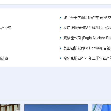
《自然通讯》。随着计算机芯片尺
目旨在提升产能，支持美国海军
功率密度持续提高，器件过热正成
并为公司在核能领域的后续增长
升的重要因素。传统热流测量方法
设施条件。根据公司披露，新设
子器件的多层结构时存在局限，例
尔德帕克里奇路120号，占地约14
波兰圣十字山区铀矿“突破”落空，
热反射法难以区分不同材料层中的
尺。工厂建成后，将整合目前分
红外成像等方法也难以在微小尺度
丹伯里和贝瑟尔三个地点的业务
装产业链
突尼斯欲借AIEA与核科技中
。为解决这一问题...
2027年初投入使用，若最终设计和
鹰核能公司 (Eagle Nuclea
美国铀矿公司Lo Herma项目
平台建设
哈萨克斯坦2026年上半年铀产