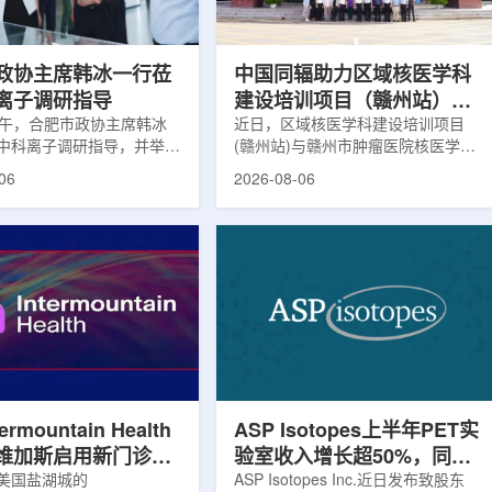
，重点评估该国癌症防控能
情况进行评估。结果显示，晚发性精
需求。6月9日至11日，专
神病患者中，β-淀粉样蛋白阳性...
政协主席韩冰一行莅
中国同辐助力区域核医学科
离子调研指导
建设培训项目（赣州站）与
下午，合肥市政协主席韩冰
赣州市肿瘤医院核医学诊疗
近日，区域核医学科建设培训项目
中科离子调研指导，并举行
(赣州站)与赣州市肿瘤医院核医学诊
高质量建设项目同步启动
。市人大常委会副主任雍凤
疗高质量建设项目在赣州市肿瘤医院
06
2026-08-06
协秘书长苏祥、市产投集团
同步启动。中华医学会核医学分会专
鑫、市政协教科卫体委主任
家组以及中国同辐、原子高科相关代
市工信局副局长郭梅参加。
表到院开展调研交流，江西省内各级
院合肥物质科学研究院副院
医疗机构200余名医务人员参会。启
，中科离子董事长刘璐，总
动仪式由赣州市肿瘤医院核医学科主
华，副总经理丁开忠、李
任杨传盛主持。赣州市卫生健康委员
怀陪同。韩冰一行详细了解
会副主任傅伟、中华医学会核医学分
产业布局、经营情况，重点
会主任委员汪静、赣州市肿瘤医院党
疗及高端装备关键技术突
委书记黄兴伟出席并致辞。汪静表
转化落地及产业化发展等方
示，核医学在肿瘤等重大疾病...
rmountain Health
ASP Isotopes上半年PET实
维加斯启用新门诊诊
验室收入增长超50%，同位
PET/CT和直线加
美国盐湖城的
素浓缩设施推进商业生产
ASP Isotopes Inc.近日发布致股东