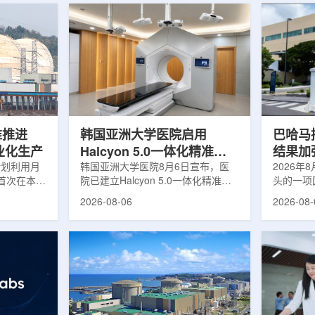
堆推进
韩国亚洲大学医院启用
巴哈马拟
商业化生产
Halcyon 5.0一体化精准放
结果加
计划利用月
射治疗方案
韩国亚洲大学医院8月6日宣布，医
2026年
首次在本土
院已建立Halcyon 5.0一体化精准放
头的一项
性同位素
射治疗解决方案，并开始全面用于患
强癌症治
2026-08-06
2026-08-
前韩国完全依赖
者治疗。该系统将高清高速图像采
空间。此
放射性药物
集、六自由度患者位置校正和无标记
协调、缩
eChem带来
实时运动管理整合到同一治疗流程
治疗效果
因素。行业
中，用于提升图像引导放射治疗的精
玛格丽特公
助于构建多
准度和安全性。此次实施方案以
Media/A
时间。此次
Halcyon系统软件5.0版本为基础，集
评估由国
177的商业
成高分辨率锥形束CT成像系统
织/泛美
进行试生
HyperSight、六自由度患者定位台
构共同开