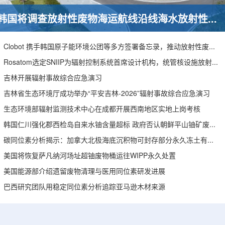
韩国将调查放射性废物海运航线沿线海水放射性水平
Clobot 携手韩国原子能环境公团等多方签署备忘录，推动放射性废物安全管理多机型机器人示范
Rosatom选定SNIIP为辐射控制系统首席设计机构，统管核设施放射仪表标准化与进口替代保障
吉林开展辐射事故综合应急演习
吉林省生态环境厅成功举办“平安吉林-2026”辐射事故综合应急演习
生态环境部辐射监测技术中心在成都开展西南地区实地上岗考核
韩国仁川强化郡西检岛自来水铀含量超标 政府否认朝鲜平山铀矿废水影响
碳同位素分析揭示：加拿大北极海底沉积物可封存部分永久冻土有机碳
美国将恢复萨凡纳河场址超铀废物桶运往WIPP永久处置
美国能源部介绍遗留废物清理与医用同位素研发进展
巴西研究团队用稳定同位素分析追踪亚马逊木材来源