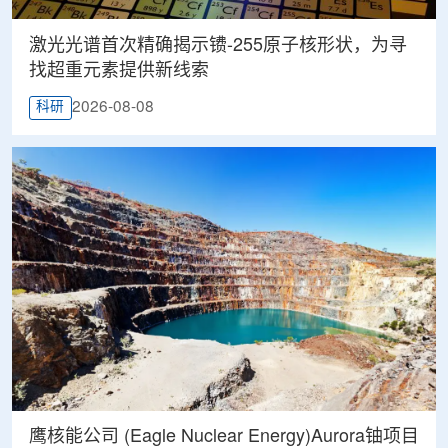
激光光谱首次精确揭示镄-255原子核形状，为寻
找超重元素提供新线索
2026-08-08
科研
鹰核能公司 (Eagle Nuclear Energy)Aurora铀项目