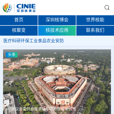
首页
深圳核博会
世界核能
核聚变
核技术应用
联系我们
医疗
科研
环保
工业
食品
农业
安防
头条
中核辐智正式设立 中国同辐持股90%打通核医疗全产业链