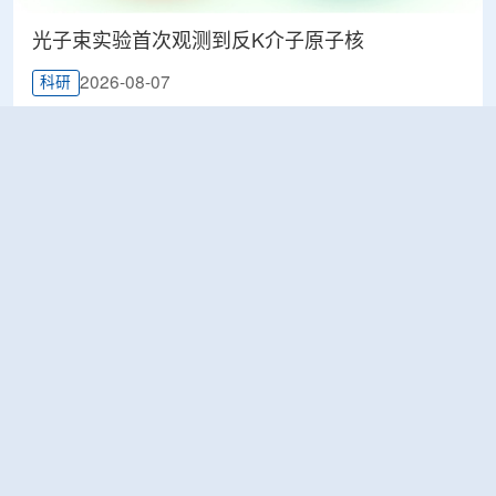
光子束实验首次观测到反K介子原子核
2026-08-07
科研
韩国忠清北道上半年农水产品放射性检测结果达
标