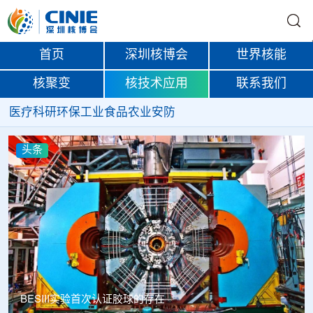
首页
深圳核博会
世界核能
核聚变
核技术应用
联系我们
医疗
科研
环保
工业
食品
农业
安防
头条
Thor Medical从AlphaOne首次交付高纯度钍-228，商业供货
启动