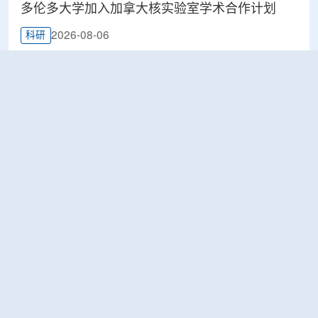
多伦多大学加入加拿大核实验室学术合作计划
2026-08-06
科研
Terra Innovatum入选Global X铀ETF跟踪核指
数，微堆SOLO™获被动资金曝光
2026-08-06
工业