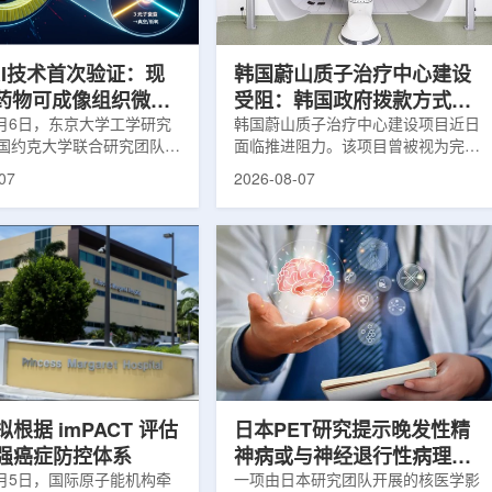
系统+核药+装备+服务协同
设计与临床优势;二是通过理性优化
，推动业务从单一产品供给
分子结构，大幅提高Lu-177标记治
整合...
疗性核药的肿瘤靶向性，...
RI技术首次验证：现
韩国蔚山质子治疗中心建设
T药物可成像组织微环
受阻：韩国政府拨款方式调
8月6日，东京大学工学研究
整影响项目推进
韩国蔚山质子治疗中心建设项目近日
国约克大学联合研究团队宣
面临推进阻力。该项目曾被视为完善
立一种利用正电子三光子衰
韩国东南部区域癌症治疗体系的关键
07
2026-08-07
几何成像原理，并首次成功
环节，但由于政府医疗财政支持方向
素比率成像(PRI)技术。
发生变化，单独获得大规模国家拨款
结合现有临床PET显像剂使
的难度明显上升。据蔚山市8月6日
为核医学影像提供观察组织
消息，蔚山市已于去年3月完成质子
新手段。利用正电子-3光子
治疗中心建设可行性研究及基本规划
一代核医学成像概念图目前
制定服务，并开始争取国家拨款。不
T扫描主要利用正电子双光子
过，韩国保健福祉部回复称，难以单
显示药物在体内的分布和积
独为蔚山市提供大型项目资金。此
但对组织缺氧等与疾病恶性
前，蔚山市曾计划通过建设质子治疗
的微环境信息捕捉有限。...
中心，构建癌症患者可在区域内完成
手术...
根据 imPACT 评估
日本PET研究提示晚发性精
强癌症防控体系
神病或与神经退行性病理相
8月5日，国际原子能机构牵
关
一项由日本研究团队开展的核医学影