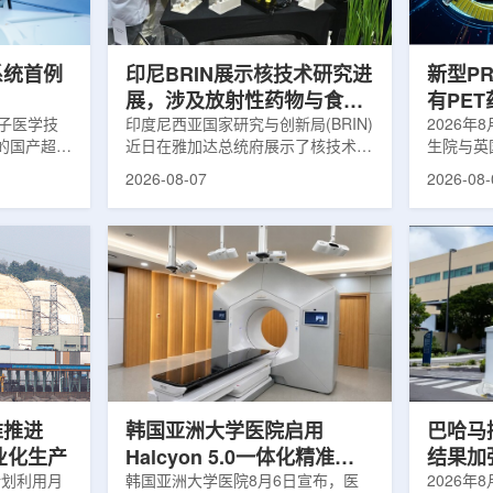
伤，并促进
一款特异性结合CAⅨ的肾癌小分子
慧核医学
介绍，目前
诊断核药，适用于疑似或确认转移性
发展模式
肾透明细胞癌(cl...
向全价值链
系统首例
印尼BRIN展示核技术研究进
新型P
展，涉及放射性药物与食品
有PE
离子医学技
辐照应用
印度尼西亚国家研究与创新局(BRIN)
境
2026年
的国产超导
近日在雅加达总统府展示了核技术研
生院与英
肥离子医学
究成果。BRIN局长阿里夫·萨特里亚
布，已建
2026-08-07
2026-08-
试者治疗。
表示，相关技术属于和平利用核能范
变的新型
旋质子放射
畴，应用方向不仅包括能源，也覆盖
验证正电子
例受试者为
粮食和健康等领域。在健康领域，
该方法可
导质子治疗
BRIN正在开发用于核医学的放射性
用，有望
研发的
药物。这类药物含有放射性物质，可
微环境的
，具有超大照
用于癌症诊断和治疗。阿里夫表示，
衰变的下
送能力。治
放射性药物研发对癌症识别和治疗具
临床PE
图像引导精
有重要意义。在食品领域，BRIN将
湮灭过程
、精准治
核技术用于食品保鲜，重点包括出口
累情况，
治疗控制软
水果的辐照处理。阿里夫介绍，一些
程度相关
进口国要...
堆推进
韩国亚洲大学医院启用
巴哈马拟
商业化生产
Halcyon 5.0一体化精准放
结果加
计划利用月
射治疗方案
韩国亚洲大学医院8月6日宣布，医
2026年