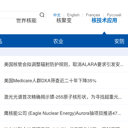
中文
|
English
|
Français
|
Русский
世界核能
核聚变
核技术应用
品
农业
安防
美国核管会拟调整辐射防护规则，取消ALARA要求引发安全争议
美国Medicare人群DXA筛查近二十年下降35%
激光光谱首次精确揭示镄-255原子核形状，为寻找超重元素提供新线索
鹰核能公司 (Eagle Nuclear Energy)Aurora铀项目推进47孔预可研钻探