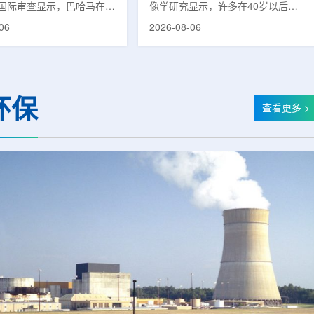
国际审查显示，巴哈马在加
像学研究显示，许多在40岁以后首
疗服务方面具备进一步提升
次出现幻觉、妄想等精神病性症状的
06
2026-08-06
次审查为该国改善癌症服务
成年人，大脑内存在与阿尔茨海默病
短诊疗等待时间并提升患者
及其他神经退行性疾病相关的蛋白异
提出了路线图。巴哈马拿骚
常沉积。研究纳入37名晚发性精神
主医院(图片：Pelow
病患者和47名年龄匹配的健康对照
dobe Stock)这项 imPACT
者。研究人员采用淀粉样蛋白PET示
环保
际原子能机构、世界卫生组
踪剂^11C-PiB，以及tau蛋白PET示
查看更多 >
卫生组织和国际癌症研究机
踪剂^18F-florzolotau，对受试者大
展，应巴哈马卫生与健康部
脑中的β-淀粉样蛋白和tau蛋白积累
，重点评估该国癌症防控能
情况进行评估。结果显示，晚发性精
需求。6月9日至11日，专
神病患者中，β-淀粉样蛋白阳性...