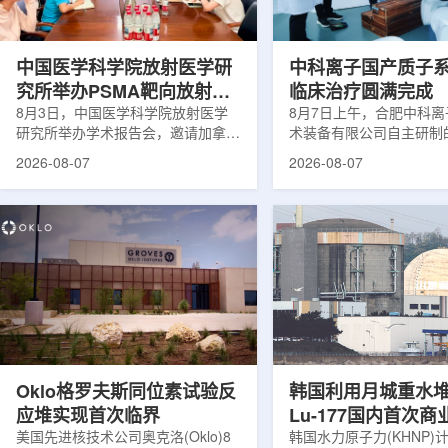
次。相关研究已发表于
减少对周围正常组织的损
《Osteoporosis International》。下
术后较快恢复。据该中心
降幅度在人群之间并不均衡。...
接受治疗的患者中，肝...
中国医学科学院放射医学研
中科离子国产质子
究所举办PSMA靶向放射性
临床治疗圆满完成
药物学术报告会
8月3日，中国医学科学院放射医学
8月7日上午，合肥中科
研究所举办学术报告会，邀请加拿大
术装备有限公司自主研制
温哥华不列颠哥伦比亚癌症中心林国
回旋质子治疗系统，在合
2026-08-07
2026-08-07
贤教授作题为《用于前列腺癌诊断与
中心完成首例临床试验受
治疗的前列腺特异性膜抗原靶向放射
这是国内首台国产超导回
性药物开发》的学术报告。报告会采
治疗系统的重要突破。本
取线上线下结合方式举行，放射所部
肺癌患者。试验所用的超
分科研人员和研究生参加。林国贤教
系统，搭载中科离子自主
授长期从事肿瘤诊疗靶向放射性药物
SC240超导回旋加速器
开发研究，已主导或参与发表135余
射野、360°全周束流配
篇同行评议期刊论文，提交30余项
疗全程依托多模融合4D
放射性药物相关专利申请，并完成7
准定位，能实现动态适配
款自研放射性药物的临床转化，应用
疗。设备运行平稳低噪，
于多...
件运...
Oklo格罗夫斯同位素试验反
韩国利用月城重水
应堆实现首次临界
Lu-177国内首次
美国先进核技术公司奥克洛(Oklo)8
韩国水力原子力(KHNP)