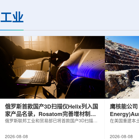
基础设施网络合作建设。该网络由大学
LEPS2/Solenoi
联合使用机构及联合使用、联合研究中
束实验观测到含有反
工业
心的同步辐射装置组成，定位为科研和
一成果为确认反K介
教育基础设施。新光束线的主要特点在
了新的实验证据，也
于，可在同一实验条件下同时使用硬X射
质和中性子星内部结
线和软X射线，完成过去需要分别开展的
索。研究团队在日本
观...
射设施SP...
俄罗斯首款国产3D扫描仪Helix列入国
鹰核能公司 (E
家产品名录，Rosatom完善增材制造
Energy)
技术链
俄罗斯联邦工业和贸易部已将首款国产3D扫描仪
研钻探
在美国重建本土
RangeVision Helix列入俄罗斯电子产品统一注册
Nuclear En
名录，以及经确认的俄罗斯制造工业产品名录。
measured+
2026-08-08
2026-08-08