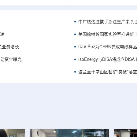
项目位于俄勒冈—内华达边境，按S-K
能及在Jharkhand、Rajasthan、C
cated资源3275万磅、inferred
建项目将产量翻倍，但委员会认
司已递交许可申请，计划打47个
——NPCIL未来十年装机大增，
.7万英尺的预可研钻探，待联邦与
将拉长进口燃料战略敏感期。目前
中广核达胜携手浙江嘉广束 打
工，预计2027年下半年完成预可
25GWe年需U3O8约5400吨，U
ukuskokon Professional
30%，须靠加速国产与多元化供
传递
美国橡树岭国家实验室推进新工
大与BBA USA、SLR I...
赖。委员会支持UCIL与NTPC
海外铀...
关业务增长
ÚJV Řež为CERN完成电缆
™获被动资金曝光
IsoEnergy与DISA将成立D
波兰圣十字山区铀矿“突破”落空，