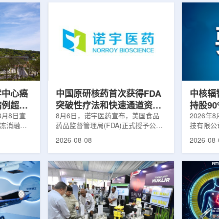
学中心癌
中国原研核药首次获得FDA
中核辐
病例超过
突破性疗法和快速通道资格
持股9
8月8日宣
双重认定
8月6日，诺宇医药宣布，美国食品
链
2026年
冷冻消融术
药品监督管理局(FDA)正式授予公司
技有限公
0例相关手
自主研发的68Ga-NYM096突破性疗
式设立。
2026-08-08
2026-08-
提供治疗。
法认定(Breakthrough Therapy
司(以下
瘤治疗方
Designation, BTD)及快速通道资格
江)科创
CT或超声
认定(Fast Track Designation,
创)共同
精准插入肿
FTD)。这是原研核药领域中国首个
90%，
氏度或更低
获得美国 FDA 突破性疗法认定、首
将承接中
细胞发生坏
个同时获得 FDA 突破性疗法与快速
务，锚定
有一定麻醉
通道双项认定的产品，创造了核药领
公司以智
患者疼痛，
域里程碑式突破。68Ga-NYM096是
体，打通