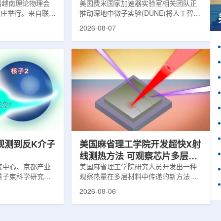
1届越南理论物理会
理能力
美国费米国家加速器实验室相关团队正
南芽庄举行。来自联合
推动深地中微子实验(DUNE)将人工智能
验室和信息技术实
和机器学习工具融入实验设计、探测器
2026-08-07
代表团参会，与越
运行与数据分析流程，以提升中微子相
国、巴基斯坦、俄
互作用识别、事件分类和探测器管理能
和日本等国家和地
力。DUNE位于长基线中微子设施，目
展交流。本届会议议
前已开始安装大型中微子探测器模块的
物理、凝聚态物理
结构元件。该实验由近探测器和远探测
物理前沿方向，同
器组成：近探测器位于费米实验室，远
物理、分子物理、
探测器设在南达科他州桑福德地下研究
、生物材料和生物
设施地下约1英里处。两个探测器都将采
广泛的议程...
用液氩时间投影室技术，用于记录中微
子...
观测到反K介子
美国麻省理工学院开发超快X射
线测热方法 可观察芯片多层结
究中心、京都产业
构热传递
美国麻省理工学院研究人员开发出一种
量子束科学研究中
观察热量在多层材料中传递的新方法，
大学、中国近代物
可用于精确测量计算机芯片等电子器件
2026-08-06
究所、京都大学、
内部的热流变化。相关研究成果已发表
拿大萨斯喀彻温大
于《自然通讯》。随着计算机芯片尺寸
成的
不断缩小、功率密度持续提高，器件过