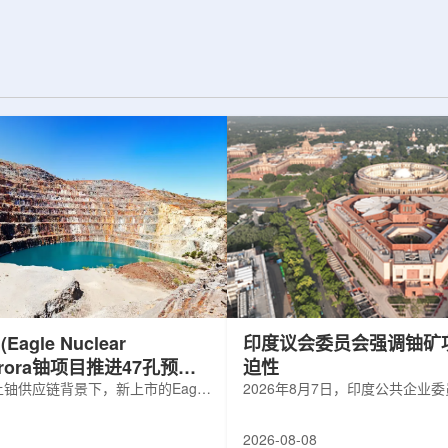
d合作组，首次利用光子
热正成为限制性能提升的重要因素。传
K介子的原子核。这
统热流测量方法在面对真实电子器件的
子原子核的存在提供
多层结构时存在局限，例如常用的时域
为理解高密度核物
热反射法难以区分不同材料层中的热传
构提供了重要线
输情况，红外成像等方法也难以在微小
兵库县大型同步辐
尺度上捕捉快速变化。为解决这一问
题...
agle Nuclear
印度议会委员会强调铀矿
Aurora铀项目推进47孔预可
迫性
铀供应链背景下，新上市的Eagle
2026年8月7日，印度公共企业
ergy Corp.凭借其号称全美最大常规
扩能进展的报告中指出，印度铀
indicated铀矿藏进入行业视野。其旗
需加速。DAE承诺UCIL到203
2026-08-08