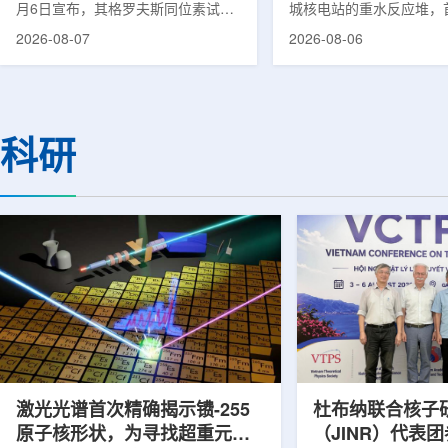
月6日宣布，其格罗夫斯同位素试验
城核电站的重水反应堆，
反应堆已在低功率状态下实现可控自
生产用于癌症治疗的放射
2026-08-07
2026-08-06
持核链式反应，达到首次临界。这一
镥-177(Lu-177)。目
进展距离该项目破土动工不到一年。
进口该原料，这给当地的
格罗夫斯同位素试验反应堆设施(图
企业如Cellbion和Futur
片：格罗夫斯)格罗夫斯低功率试验
了成本压力和供应不稳定
反应堆位于美国得克萨斯州洛克哈
内普遍认为国内生产将有
科研
特，是美国能源部反应堆试点计划下
元化的供应链并缩短运输
首个在私人土地上实现临界的反应
计划的首要目标是实现镥-
堆。根据奥克洛介绍，该设施从未开
化生产，预计在2028年
发土地起步建设，完成了土建开挖、
产，并在2031年开始全
工程建设、组件制造或采购、燃料配
后，韩国水力原子力还将
置及...
围至钴...
激光光谱首次精确揭示镄-255
杜布纳联合核子
原子核形状，为寻找超重元素
（JINR）代表