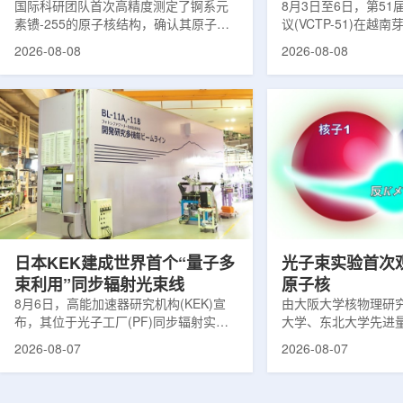
提供新线索
国际科研团队首次高精度测定了锕系元
南理论物理会议
8月3日至6日，第5
素镄-255的原子核结构，确认其原子核
议(VCTP-51)在越
呈明显的长椭球形，类似橄榄球。这项
核研究所理论物理实
2026-08-08
2026-08-08
研究发表于《物理评论快报》，由德国
验室的科研人员组成
美因茨约翰内斯·古腾堡大学、亥姆霍兹
南、德国、印度、中
美因茨研究所、瑞典哥德堡大学等18家
罗斯、台湾、菲律宾
机构合作完成。研究结果不仅修正了以
区的170余名学者开
往标准数据表中部分不合理的核性质数
题覆盖高能物理、核
值，也为现代原子核理论模型提供了关
和宇宙学等多个理论
键实验验证。镄是自然界中不存在的人
时涉及超越标准模型
工合成重元素，镄-255含有100个质子
量子光学与量子信息
和155个中子，实验获取极为困难。研究
分子等交叉研究领域。
团...
日本KEK建成世界首个“量子多
光子束实验首次
束利用”同步辐射光束线
原子核
8月6日，高能加速器研究机构(KEK)宣
由大阪大学核物理研
布，其位于光子工厂(PF)同步辐射实验
大学、东北大学先进
装置的BL-11A和BL-11B光束线已建成世
心、高丽大学、岐阜
2026-08-07
2026-08-07
界首个量子多束利用光束线，可实现硬X
理研究所、理化学研
射线与软X射线两束光束的同步利用。据
台湾中央研究院和加
介绍，BL-11A和BL-11B由同步辐射学术
学等机构研究人员组