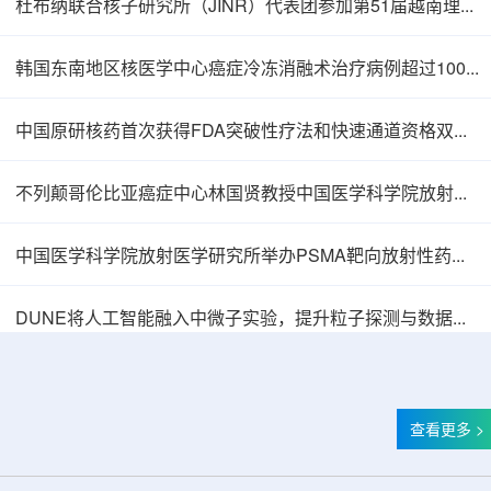
杜布纳联合核子研究所（JINR）代表团参加第51届越南理论物理会议
韩国东南地区核医学中心癌症冷冻消融术治疗病例超过100例
中国原研核药首次获得FDA突破性疗法和快速通道资格双重认定
不列颠哥伦比亚癌症中心林国贤教授中国医学科学院放射医学研究所开展学术交流
中国医学科学院放射医学研究所举办PSMA靶向放射性药物学术报告会
中核辐智正式设立 中国同辐持股90%打通核医
DUNE将人工智能融入中微子实验，提升粒子探测与数据处理能力
查看更多 >