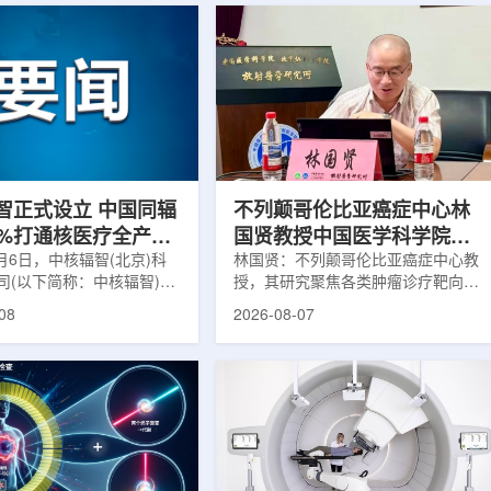
智正式设立 中国同辐
不列颠哥伦比亚癌症中心林
0%打通核医疗全产业
国贤教授中国医学科学院放
8月6日，中核辐智(北京)科
射医学研究所开展学术交流
林国贤：不列颠哥伦比亚癌症中心教
司(以下简称：中核辐智)正
授，其研究聚焦各类肿瘤诊疗靶向放
公司由中国同辐股份有限公
射性药物开发，迄今已主导/参与发
08
2026-08-07
简称：中国同辐)与中核(浙
表135余篇同行评议期刊论文，提交
有限公司(以下简称：中核浙
30余项放射性药物相关专利申请，
出资组建，中国同辐持股
完成自研7款放射性药物的临床转
中核浙创持股10%。中核辐智
化，用于多种肿瘤诊疗。报告会上，
国同辐核医学发展中心业
林国贤教授基于其团队多年的前沿探
智慧核医疗赛道深耕布局。
索，系统梳理了针对前列腺癌靶点
慧核医学物联系统为核心载
PSMA的核药相关研究进展：一是F-
核医疗全产业链条，构建智
18标记PSMA靶向PET显像剂的分子