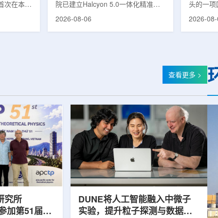
首次在本土
院已建立Halcyon 5.0一体化精准放
头的一项
性同位素
射治疗解决方案，并开始全面用于患
强癌症治
2026-08-06
2026-08-
前韩国完全依赖
者治疗。该系统将高清高速图像采
空间。此
放射性药物
集、六自由度患者位置校正和无标记
协调、缩
eChem带来
实时运动管理整合到同一治疗流程
治疗效果
因素。行业
中，用于提升图像引导放射治疗的精
玛格丽特公
助于构建多
准度和安全性。此次实施方案以
Media/A
时间。此次
Halcyon系统软件5.0版本为基础，集
评估由国
查看更多 >
177的商业
成高分辨率锥形束CT成像系统
织/泛美
进行试生
HyperSight、六自由度患者定位台
构共同开
面量产。之
Dynamic Couch，以及表面引导放
请求进行
扩大生产范
射治疗系统IDENTIFY。亚洲大学医
力和实际
院表示，该院是韩国首...
家组访...
研究所
DUNE将人工智能融入中微子
团参加第51届越
实验，提升粒子探测与数据处