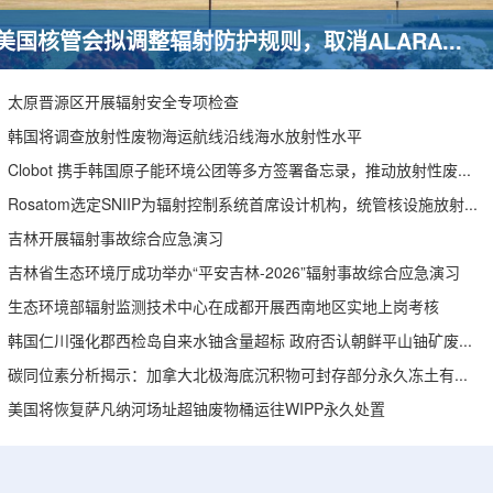
美国核管会拟调整辐射防护规则，取消ALARA要求引发安全争议
太原晋源区开展辐射安全专项检查
韩国将调查放射性废物海运航线沿线海水放射性水平
Clobot 携手韩国原子能环境公团等多方签署备忘录，推动放射性废物安全管理多机型机器人示范
Rosatom选定SNIIP为辐射控制系统首席设计机构，统管核设施放射仪表标准化与进口替代保障
吉林开展辐射事故综合应急演习
吉林省生态环境厅成功举办“平安吉林-2026”辐射事故综合应急演习
生态环境部辐射监测技术中心在成都开展西南地区实地上岗考核
韩国仁川强化郡西检岛自来水铀含量超标 政府否认朝鲜平山铀矿废水影响
碳同位素分析揭示：加拿大北极海底沉积物可封存部分永久冻土有机碳
美国将恢复萨凡纳河场址超铀废物桶运往WIPP永久处置