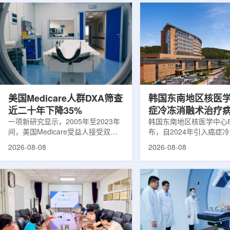
美国Medicare人群DXA筛查
韩国东南地区核医
近二十年下降35%
症冷冻消融术治疗
一项新研究显示，2005年至2023年
100例
韩国东南地区核医学中心
间，美国Medicare受益人接受双能X
布，自2024年引入癌症
射线吸收测定(DXA)检查的比例明显
以来，中心已完成超过10
2026-08-08
2026-08-08
下降，降幅达35%。DXA常用于骨密
术，共为104名癌症患者
度检测和骨质疏松相关筛查，研究结
冷冻消融术是一种微创肿
果提示，不同人群之间的筛查可及性
法。治疗过程中，医生在
差异正在扩大。研究人员分析了超过
成像引导下，将细治疗针
500万名Medicare受益人的理赔数
瘤部位，通过零下40摄
据。结果显示，DXA使用率从2005
的超低温冷冻病灶，使癌
年的每10万名受益人7255次，下降
死。由于低温冷冻本身具
至2023年的每10万名受益人4690
作用，该技术有助于减轻