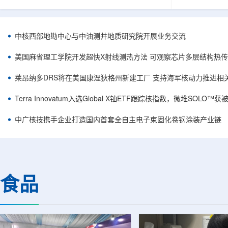
相关登记依据俄罗斯政府第878号和第719号决议
舰Aurora铀
完成。至此，Helix成为俄罗斯首款、也是目前唯
1300标准含indi
一被纳入上述国家注册名录的3D扫描仪。
498万磅。公
RangeVision Helix由俄罗斯国家原子能公司增材
孔、总进尺约2
中核西部地勘中心与中油测井地质研究院开展业务交流
制造合作伙伴RangeVision研发制造。自2025年
州审批通过后开
以来，该公司成为唯一纳入俄罗斯国家原子能公
研。技术端近期增补Y
美国麻省理工学院开发超快X射线测热方法 可观察芯片多层结构热
司增材制造生态系统的俄罗斯3D扫描...
Services，并扩
莱昂纳多DRS将在美国康涅狄格州新建工厂 支持海军核动力推进相
Terra Innovatum入选Global X铀ETF跟踪核指数，微堆SOLO
中广核技携手企业打造国内首套全自主电子束固化卷钢涂装产业链
食品