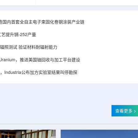
hhattisgarh新
安全和防护管理办法》第五十四条有关规定，现
为该时间表偏晚
将各省级生态环境主管部门报送的、已获得豁免
采矿集群若延期
备案证明文件的活动，以及活动中涉及的射线装
PHWR机组约
置、放射源或非密封放射性物质予以公告。随公
造国内首套全自主电子束固化卷钢涂装产业链
CIL仅能满足约
告发布的汇总表共列出66项备案记录，涉及山
应降低进口依
东、天津、上海、河北、四川、甘肃、安徽、河
艺提升锎-252产量
组建合资企业参股
南、辽宁等地相关单位。备案内容涵盖...
样品辐照测试 验证材料耐辐射能力
ISA Uranium，推进美国铀回收与加工平台建设
Industria公布加方实验室结果叫停勘探
查看更多 >