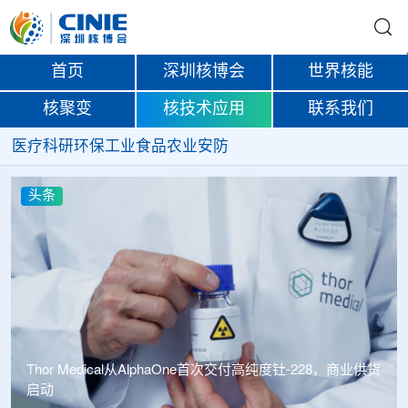
首页
深圳核博会
世界核能
核聚变
核技术应用
联系我们
医疗
科研
环保
工业
食品
农业
安防
头条
付高纯度钍-228，商业供货
中广核达胜携手浙江嘉广束 打造国内首套全自主电子束固
化卷钢涂装产业链