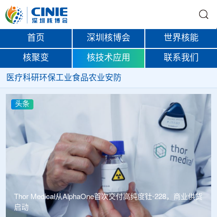
首页
深圳核博会
世界核能
核聚变
核技术应用
联系我们
医疗
科研
环保
工业
食品
农业
安防
头条
中广核达胜携手浙江嘉广束 打造国内首套全自主电子束固
化卷钢涂装产业链