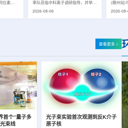
同位素
率队莅临中科离子调研指导，并举行
(赣州站
高质量
为首个商业化目
座谈交流。市人大常委会副主任雍凤
疗高质量
2026-08-06
2026-08-
能公司表
山，市政协秘书长苏祥、市产投集团
同步启动
7商业化生
董事长江鑫、市政协教科卫体委主任
家组以及
围扩大至
张晓峰、市工信局副局长郭梅参加。
表到院开
素。Lu-
中国科学院合肥物质科学研究院副院
医疗机构
物市场中应
长宋云涛，中科离子董事长刘璐，总
动仪式由
位素，可用
经理陈永华，副总经理丁开忠、李
任杨传盛
查看更多 >
肿瘤等疾病
俊、光若怀陪同。韩冰一行详细了解
会副主任
韩国所需
中科离子产业布局、经营情况，重点
会主任委
由于其半衰
围绕核医疗及高端装备关键技术突
委书记黄
运输到药物
破、成果转化落地及产业化发展等方
示，核医
面开...
界首个“量子多
光子束实验首次观测到反K介子
射光束线
原子核