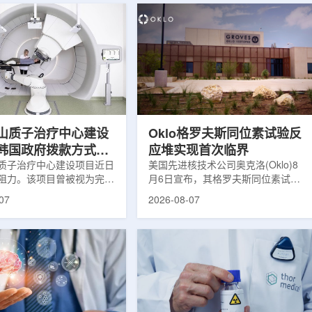
山质子治疗中心建设
Oklo格罗夫斯同位素试验反
韩国政府拨款方式调
应堆实现首次临界
项目推进
质子治疗中心建设项目近日
美国先进核技术公司奥克洛(Oklo)8
阻力。该项目曾被视为完善
月6日宣布，其格罗夫斯同位素试验
部区域癌症治疗体系的关键
反应堆已在低功率状态下实现可控自
07
2026-08-07
由于政府医疗财政支持方向
持核链式反应，达到首次临界。这一
，单独获得大规模国家拨款
进展距离该项目破土动工不到一年。
显上升。据蔚山市8月6日
格罗夫斯同位素试验反应堆设施(图
山市已于去年3月完成质子
片：格罗夫斯)格罗夫斯低功率试验
建设可行性研究及基本规划
反应堆位于美国得克萨斯州洛克哈
，并开始争取国家拨款。不
特，是美国能源部反应堆试点计划下
保健福祉部回复称，难以单
首个在私人土地上实现临界的反应
市提供大型项目资金。此
堆。根据奥克洛介绍，该设施从未开