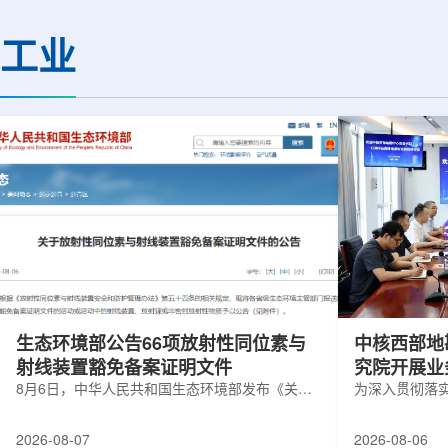
热正成为限制性能提升的重要因素。传
膨胀和宇宙结构演化。
统热流测量方法在面对真实电子器件的
费米实验室制造了一台
工业
多层结构时存在局限，例如常用的时域
像素数字相机DECa
热反射法难以区分不同材料层中的热传
于智利安第斯山脉的
输情况，红外成像等方法也难以在微小
会托洛洛山美洲际天
尺度上捕捉快速变化。为解决这一问
远镜上。(图片由Reida
题...
加速...
生态环境部公告66项放射性同位素与
中核西部地
射线装置豁免备案证明文件
究院开展业
8月6日，中华人民共和国生态环境部发布《关于
为深入贯彻落
放射性同位素与射线装置豁免备案证明文件的公
气测井与铀矿
告》。公告称，根据《放射性同位素与射线装置
业科研资源共
2026-08-07
2026-08-06