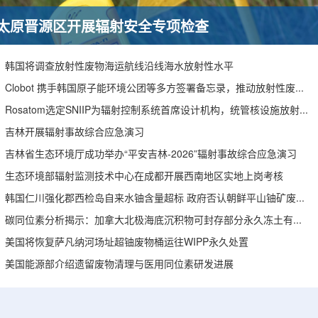
太原晋源区开展辐射安全专项检查
韩国将调查放射性废物海运航线沿线海水放射性水平
Clobot 携手韩国原子能环境公团等多方签署备忘录，推动放射性废物安全管理多机型机器人示范
Rosatom选定SNIIP为辐射控制系统首席设计机构，统管核设施放射仪表标准化与进口替代保障
吉林开展辐射事故综合应急演习
吉林省生态环境厅成功举办“平安吉林-2026”辐射事故综合应急演习
生态环境部辐射监测技术中心在成都开展西南地区实地上岗考核
韩国仁川强化郡西检岛自来水铀含量超标 政府否认朝鲜平山铀矿废水影响
碳同位素分析揭示：加拿大北极海底沉积物可封存部分永久冻土有机碳
美国将恢复萨凡纳河场址超铀废物桶运往WIPP永久处置
美国能源部介绍遗留废物清理与医用同位素研发进展