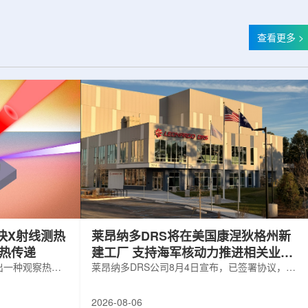
查看更多 >
快X射线测热
莱昂纳多DRS将在美国康涅狄格州新
构热传递
建工厂 支持海军核动力推进相关业务
出一种观察热量
增长
莱昂纳多DRS公司8月4日宣布，已签署协议，将
用于精确测量计
在美国康涅狄格州布鲁克菲尔德新建一座工厂，
变化。相关研究
用于扩大并整合其海军电力系统业务运营。该项
2026-08-06