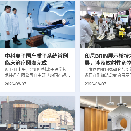
中科离子国产质子系统首例
印尼BRIN展示核
临床治疗圆满完成
展，涉及放射性药
8月7日上午，合肥中科离子医学技
辐照应用
印度尼西亚国家研究与创新局
术装备有限公司自主研制的国产超导
近日在雅加达总统府展示
回旋质子治疗系统，在合肥离子医学
究成果。BRIN局长阿里夫
2026-08-07
2026-08-07
中心完成首例临床试验受试者治疗。
表示，相关技术属于和平
这是国内首台国产超导回旋质子放射
畴，应用方向不仅包括能
治疗系统的重要突破。本例受试者为
粮食和健康等领域。在健
肺癌患者。试验所用的超导质子治疗
BRIN正在开发用于核医
系统，搭载中科离子自主研发的
药物。这类药物含有放射
SC240超导回旋加速器，具有超大照
用于癌症诊断和治疗。阿
射野、360°全周束流配送能力。治
放射性药物研发对癌症识
疗全程依托多模融合4D图像引导精
有重要意义。在食品领域，