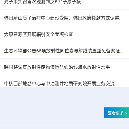
光子束实验首次观测到反K介子原子核
韩国蔚山质子治疗中心建设受阻：韩国政府拨款方式调整影响项目推进
太原晋源区开展辐射安全专项检查
生态环境部公告66项放射性同位素与射线装置豁免备案证明文件
韩国将调查放射性废物海运航线沿线海水放射性水平
Oklo格罗夫斯同位素试验反应堆实现首次临界
中核西部地勘中心与中油测井地质研究院开展业务交流
查看更多 >