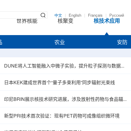
中文
|
English
|
Français
|
Русский
世界核能
核聚变
核技术应用
品
农业
安防
DUNE将人工智能融入中微子实验，提升粒子探测与数据处理能力
日本KEK建成世界首个“量子多束利用”同步辐射光束线
印尼BRIN展示核技术研究进展，涉及放射性药物与食品辐照应用
新型PRI技术首次验证：现有PET药物可成像组织微环境