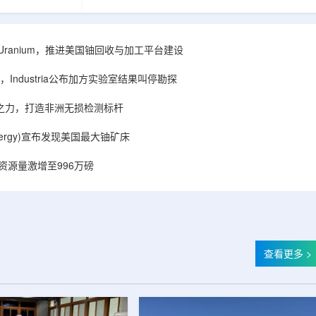
着计算机芯片尺
目旨在提升产能，支持美国海军相关关键项目，
，器件过热正成
并为公司在核能领域的后续增长提供空间和基础
统热流测量方法
设施条件。根据公司披露，新设施位于布鲁克菲
时存在局限，例
尔德帕克里奇路120号，占地约14.1087万平方英
ISA Uranium，推进美国铀回收与加工平台建设
不同材料层中的
尺。工厂建成后，将整合目前分布在康涅狄格州
难以在微小尺度
丹伯里和贝瑟尔三个地点的业务。该设施预计于
Industria公布加方实验室结果叫停勘探
..
2027年初投入使用，若最终设计和租户装修工...
心之力，打造非洲无损检测标杆
r Energy)宣布发现美国最大铀矿床
铀资源量激增至996万磅
查看更多 >