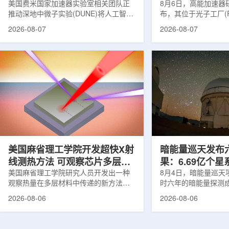
理能力
美国费米国家加速器实验室相关团队正
8月6日，高能加速器研
推动深地中微子实验(DUNE)将人工智能
布，其位于光子工厂(
和机器学习工具融入实验设计、探测器
装置的BL-11A和BL
2026-08-07
2026-08-07
运行与数据分析流程，以提升中微子相
界首个量子多束利用
互作用识别、事件分类和探测器管理能
射线与软X射线两束
力。DUNE位于长基线中微子设施，目
介绍，BL-11A和BL
前已开始安装大型中微子探测器模块的
基础设施网络合作建
结构元件。该实验由近探测器和远探测
联合使用机构及联合
器组成：近探测器位于费米实验室，远
心的同步辐射装置组
探测器设在南达科他州桑福德地下研究
教育基础设施。新光
设施地下约1英里处。两个探测器都将采
于，可在同一实验条
用液氩时间投影室技术，用于记录中微
线和软X射线，完成
子...
观...
美国麻省理工学院开发超快X射
暗能量巡天发布
线测热方法 可观察芯片多层结
果：6.69亿个
构热传递
美国麻省理工学院研究人员开发出一种
束宇宙加速膨胀
8月4日，暗能量巡天项
观察热量在多层材料中传递的新方法，
时六年的暗能量探测
可用于精确测量计算机芯片等电子器件
形成18篇相关论文，基于
2026-08-06
2026-08-06
内部的热流变化。相关研究成果已发表
年间获取的近30万张
于《自然通讯》。随着计算机芯片尺寸
6.69亿个星系、数千
不断缩小、功率密度持续提高，器件过
多颗超新星的信息，