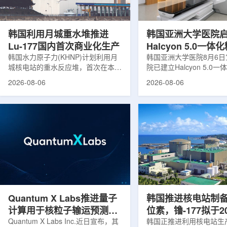
准定位，能实现动态适配、精准治
核技术用于食品保鲜，重
疗。设备运行平稳低噪，治疗控制软
水果的辐照处理。阿里夫
件运...
进口国要...
韩国利用月城重水堆推进
韩国亚洲大学医院
Lu-177国内首次商业化生产
Halcyon 5.0一
韩国水力原子力(KHNP)计划利用月
射治疗方案
韩国亚洲大学医院8月6
城核电站的重水反应堆，首次在本土
院已建立Halcyon 5.0
生产用于癌症治疗的放射性同位素
射治疗解决方案，并开始
2026-08-06
2026-08-06
镥-177(Lu-177)。目前韩国完全依赖
者治疗。该系统将高清高
进口该原料，这给当地的放射性药物
集、六自由度患者位置校
企业如Cellbion和FutureChem带来
实时运动管理整合到同一
了成本压力和供应不稳定因素。行业
中，用于提升图像引导放
内普遍认为国内生产将有助于构建多
准度和安全性。此次实施
元化的供应链并缩短运输时间。此次
Halcyon系统软件5.0
计划的首要目标是实现镥-177的商业
成高分辨率锥形束CT成
化生产，预计在2028年进行试生
HyperSight、六自由度
产，并在2031年开始全面量产。之
Dynamic Couch，以
后，韩国水力原子力还将扩大生产范
射治疗系统IDENTIFY
围至钴...
院表示，该院是韩国首...
Quantum X Labs推进量子
韩国推进核电站制
计算用于核粒子输运预测模
位素，镥-177拟于2
拟
Quantum X Labs Inc.近日宣布，其
业化生产
韩国正推进利用核电站生