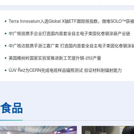
安全和防护管理办法》第五十四条有关规定，现
核西部地勘中
将各省级生态环境主管部门报送的、已获得豁免
地质研究院，
备案证明文件的活动，以及活动中涉及的射线装
油测井地质研
置、放射源或非密封放射性物质予以公告。随公
内油气测井成
Terra Innovatum入选Global X铀ETF跟踪核指数，微堆SOLO
告发布的汇总表共列出66项备案记录，涉及山
验、智能测井
东、天津、上海、河北、四川、甘肃、安徽、河
析等成熟技术
中广核技携手企业打造国内首套全自主电子束固化卷钢涂装产业链
南、辽宁等地相关单位。备案内容涵盖...
气盆地铀矿勘查
中广核达胜携手浙江嘉广束 打造国内首套全自主电子束固化卷钢涂
美国橡树岭国家实验室推进新工艺提升锎-252产量
ÚJV Řež为CERN完成电缆样品辐照测试 验证材料耐辐射能力
食品