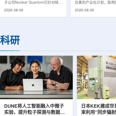
子公司Nuclear Quantum已针对核工
位素的产业化计划，医用
业计算模拟中的一项瓶颈提出新方
镥-177(Lu-177)被列
2026-08-06
2026-08-06
案，尝试将量子计算引入核粒子输运
标产品。韩国水力与原子
预测，用于支持核医学系统设计等计
示，计划优先实现Lu-17
算密集型场景。据介绍，传统粒子输
产，后续还可能将产品范
运模拟在核医学系统设计中具有重要
钴-60、氚-3和氦-3等同位
作用，但往往需要大量计算资源，并
177是当前全球放射性药
科研
伴随较长运行时间，影响研发和优化
用较广的治疗性放射性同
效率。Nuclear Quantum此次提出的
于前列腺癌、神经内分泌
技术，旨在把物理输运模型转化为量
相关放射性药物。此前，
子电路，使粒子传播和随机游走动力
Lu-177完全依赖进口。
学能够直接在量子计算框架中表示和
期约为6.6天，从生产、
模拟。...
制备和患者给药...
DUNE将人工智能融入中微子
日本KEK建成世
实验，提升粒子探测与数据处
束利用”同步辐