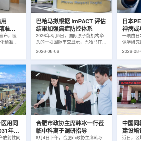
点包括出口
累情况，但对组织缺氧等与疾病恶性
前，蔚山
介绍，一些
程度相关的微环境信息捕捉有限。...
中心，构
手术...
启用
巴哈马拟根据 imPACT 评估
日本P
体化精准放
结果加强癌症防控体系
神病或
日宣布，医
2026年8月5日，国际原子能机构牵
关
一项由日
一体化精准放
头的一项国际审查显示，巴哈马在加
像学研究
全面用于患
强癌症治疗服务方面具备进一步提升
次出现幻
2026-08-06
2026-08-
速图像采
空间。此次审查为该国改善癌症服务
成年人，
正和无标记
协调、缩短诊疗等待时间并提升患者
及其他神
治疗流程
治疗效果提出了路线图。巴哈马拿骚
常沉积。
射治疗的精
玛格丽特公主医院(图片：Pelow
病患者和
方案以
Media/Adobe Stock)这项 imPACT
者。研究
版本为基础，集
评估由国际原子能机构、世界卫生组
踪剂^11C
像系统
织/泛美卫生组织和国际癌症研究机
踪剂^18F
患者定位台
构共同开展，应巴哈马卫生与健康部
脑中的β-
及表面引导放
请求进行，重点评估该国癌症防控能
情况进行
。亚洲大学医
力和实际需求。6月9日至11日，专
神病患者中
家组访...
备医用同
合肥市政协主席韩冰一行莅
中国同
031年商
临中科离子调研指导
建设培
产放射性同
8月4日下午，合肥市政协主席韩冰
赣州市
近日，区