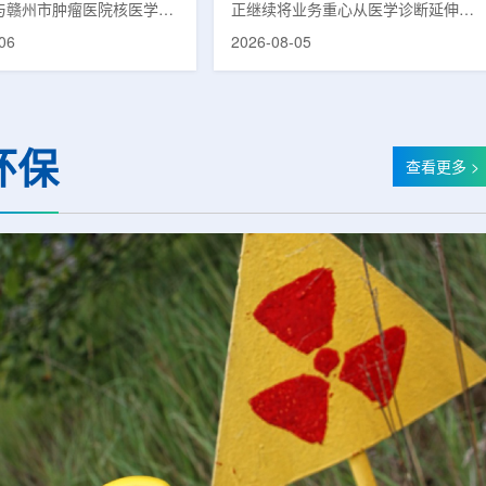
)与赣州市肿瘤医院核医学诊
正继续将业务重心从医学诊断延伸至
建设项目同步启动
建设项目在赣州市肿瘤医院
治疗领域。8月5日，三星HME美国
06
2026-08-05
。中华医学会核医学分会专
公司与美国放射外科公司Accuray宣
中国同辐、原子高科相关代
布签署一份不具约束力的合作意向
展调研交流，江西省内各级
书，双方计划围绕基于容积成像的精
200余名医务人员参会。启
准放射治疗解决方案开展合作探讨。
赣州市肿瘤医院核医学科主
根据意向书，双方拟研究将三星移动
环保
主持。赣州市卫生健康委员
CT扫描仪BodyTom与Accuray机器
查看更多 >
傅伟、中华医学会核医学分
人放射外科平台CyberKnife相结合。
员汪静、赣州市肿瘤医院党
该合作方向旨在把高分辨率三维成像
兴伟出席并致辞。汪静表
能力与图像引导机器人放射外科技术
学在肿瘤等重大疾病...
连接起来，使医务人员能够更准确地
确...