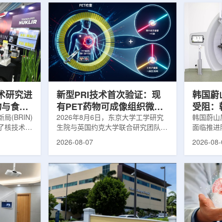
技术研究进
新型PRI技术首次验证：现
韩国蔚
物与食品
有PET药物可成像组织微环
受阻：
(BRIN)
境
2026年8月6日，东京大学工学研究
整影响
韩国蔚山
了核技术研
生院与英国约克大学联合研究团队宣
面临推进
·萨特里亚
布，已建立一种利用正电子三光子衰
韩国东南
2026-08-07
2026-08-
利用核能范
变的新型几何成像原理，并首次成功
环节，但
源，也覆盖
验证正电子素比率成像(PRI)技术。
发生变化
康领域，
该方法可结合现有临床PET显像剂使
的难度明
学的放射性
用，有望为核医学影像提供观察组织
消息，蔚
性物质，可
微环境的新手段。利用正电子-3光子
治疗中心
里夫表示，
衰变的下一代核医学成像概念图目前
制定服务
别和治疗具
临床PET扫描主要利用正电子双光子
过，韩国
BRIN将
湮灭过程显示药物在体内的分布和积
独为蔚山