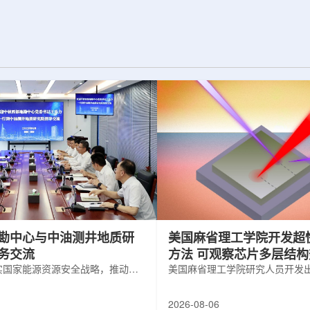
为了实现DES，
化图，这是一个基于物理学原理的人工
极其灵敏的5.7亿
智能框架，它整合了实验数据、模拟和
m，并将其安装在位
高性能计算，用于预测微小缺陷如何影
美国国家科学基金
响微电子器件的性能和寿命。(图片由
文台的布兰科4米望
ChatGPT 提供。)微电子器件广泛用于
r Hahn/费米国家
智能手机、笔记本电脑、安全通信和人
工...
勘中心与中油测井地质研
美国麻省理工学院开发超
务交流
方法 可观察芯片多层结
实国家能源资源安全战略，推动油
美国麻省理工学院研究人员开发
地质勘查技术互融互通，促进跨行
在多层材料中传递的新方法，可
享与关键技术联合攻关，近日，中
算机芯片等电子器件内部的热流
2026-08-06