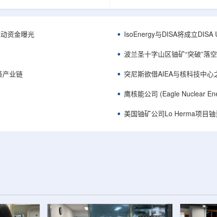
心党委书记王乐力带队赴中油测井
成果已发表于《自然通讯》。随
开展专项技术交流研讨。会上，中
寸不断缩小、功率密度持续提高
究院党委书记万金彬系统介绍了国
为限制性能提升的重要因素。传
套装备、井下探测、岩石物理实
在面对真实电子器件的多层结构
™获被动资金曝光
IsoEnergy与DISA将成立D
解释、深井探测及多源地质数据解
如常用的时域热反射法难以区分
体系，并结合实战案例分享了含油
热传输情况，红外成像等方法也
波兰圣十字山区铀矿“突破”落空，
经验。王乐力介绍了西部中...
上捕捉快速变化。为解决这一问题.
装产业链
突尼斯欲借AIEA与核科技中
鹰核能公司 (Eagle Nuclea
美国铀矿公司Lo Herma项目