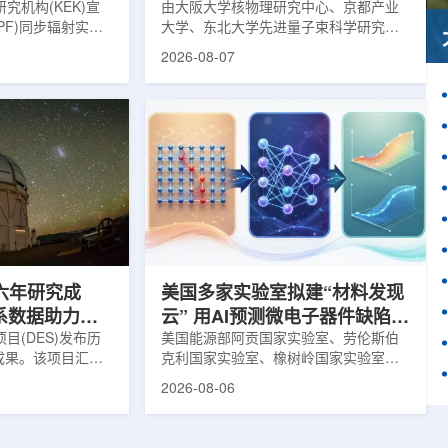
究机构(KEK)宣
由大阪大学核物理研究中心、京都产业
PF)同步辐射实验
大学、东北大学先进量子束科学研究中
-11B光束线已建成世
心、高丽大学、岐阜大学、中国近代物
2026-08-07
光束线，可实现硬X
理研究所、理化学研究所、京都大学、
光束的同步利用。据
台湾中央研究院和加拿大萨斯喀彻温大
-11B由同步辐射学术
学等机构研究人员组成的
设。该网络由大学
LEPS2/Solenoid合作组，首次利用光子
使用、联合研究中
束实验观测到含有反K介子的原子核。这
成，定位为科研和
一成果为确认反K介子原子核的存在提供
束线的主要特点在
了新的实验证据，也为理解高密度核物
件下同时使用硬X射
质和中性子星内部结构提供了重要线
过去需要分别开展的
索。研究团队在日本兵库县大型同步辐
射设施SP...
六年研究成
美国多家实验室拟建“材料发现
星系数据助力约
云” 用AI预测微电子器件缺陷影
目(DES)发布历
响
美国能源部阿贡国家实验室、劳伦斯伯
成果。该项目汇总
克利国家实验室、橡树岭国家实验室和
2013年至2019
西北大学的研究人员正计划开发材料发
2026-08-06
天文图像，记录了
现云平台，利用基于物理学原理的人工
个星系团以及3000
智能框架，预测微小缺陷如何影响微电
用于研究宇宙加速
子器件的性能和寿命。材料发现云可视