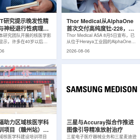
市曾计划通过建设质子治疗
发土地起步建设，完成了土建开挖、
建癌症患者可在区域内完成
工程建设、组件制造或采购、燃料配
置及...
ET研究提示晚发性精
Thor Medical从AlphaOne
与神经退行性病理相
首次交付高纯度钍-228，商
本研究团队开展的核医学影
业供货启动
Thor Medical ASA 8月5日宣布，已
显示，许多在40岁以后首
从位于Herøya工业园的AlphaOne生
觉、妄想等精神病性症状的
产设施完成首批高纯度钍-228(Th-
06
2026-08-06
大脑内存在与阿尔茨海默病
228)客户交付。这是该设施上周宣布
经退行性疾病相关的蛋白异
启动生产后完成的首次客户供货，也
研究纳入37名晚发性精神
标志着AlphaOne进入商业供应阶
47名年龄匹配的健康对照
段。Thor Medical首席执行官Jasper
人员采用淀粉样蛋白PET示
Kurth表示，商业化生产意味着公司
-PiB，以及tau蛋白PET示
工业规模制造的开始，首批客户交付
-florzolotau，对受试者大
表明公司已完成从产能建设到利用首
淀粉样蛋白和tau蛋白积累
个工业规模工厂服务客户的过渡。公
评估。结果显示，晚发性精
司称，随着产能逐步提升，将继续满
，β-淀粉样蛋白阳性...
足靶向α疗法领域对高纯度...
辐助力区域核医学科
三星与Accuray拟合作推进
训项目（赣州站）与
图像引导精准放射治疗
肿瘤医院核医学诊疗
域核医学科建设培训项目
三星电子医疗器械业务和三星麦迪逊