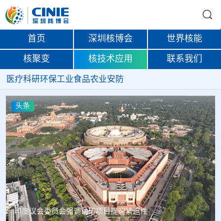
首页
深圳核博会
世界核能
核聚变
核技术应用
联系我们
医疗
科研
环保
工业
食品
农业
安防
头条
中核辐智正式设立 中国同辐持股90%打通核医疗全产业链