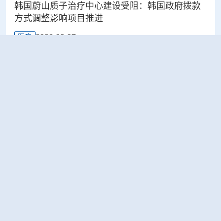
韩国蔚山质子治疗中心建设受阻：韩国政府拨款
方式调整影响项目推进
2026-08-07
医疗
太原晋源区开展辐射安全专项检查
2026-08-07
环保