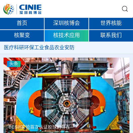
首页
深圳核博会
世界核能
核聚变
核技术应用
联系我们
医疗
科研
环保
工业
食品
农业
安防
头条
BESIII实验首次认证胶球的存在