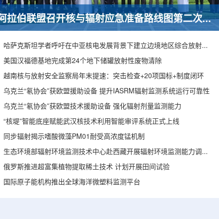
阿拉伯联盟召开核与辐射应急准备路线图第二次技术委员会会议，聚焦跨境协调与IAEA义务对接
哈萨克斯坦学者呼吁在中亚核电发展背景下建立边境地区综合放射生态监测体系
美国汉福德基地完成第24个地下储罐放射性废物清除
越南核与放射安全监察局年末提速：突击检查+20项国标+制度闭环
乌克兰“氡协会”获欧盟援助设备 提升IASRM辐射监测系统运行可靠性
乌克兰“氡协会”获欧盟技术援助设备 强化辐射剂量监测能力
“核堤”智能底座赋能武汉核技术利用智能审评系统正式上线
同步辐射揭示嗜酸微藻PM01耐受高浓度锰机制
生态环境部辐射环境监测技术中心赴西藏开展辐射环境监测能力调研帮扶
俄罗斯推进超富集植物提取稀土技术 计划开展田间试验
国际原子能机构推出全球海洋微塑料监测平台