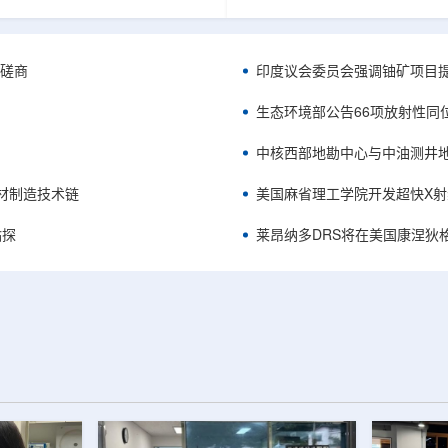
尔矿业部长Ousmane Abarchi
约每升1毫克铀，远高于世界卫
，随后罗马尼亚代表团继续与尼方
指导值每升0.03毫克。这意味着
交易估值约4000万美元，但
止，污染水仍必须长期处理，防
ectrica强调，目前尚未达成任何最终协
地下水迁移并进入河流或饮用水
A磋商
印度议会委员会强调铀矿项目
源的潜在吸引力在于，罗马尼亚正
霍兹德累斯顿-罗森多夫研究中心
展规划，而本国已不再进行大规模
等机构参与的团队，直接使用该
生态环境部公告66项放射性同
切尔纳沃德核电站的运营...
展实验，并取得了引人关注的结果：经
中核西部地勘中心与中油测井
增材制造技术链
美国麻省理工学院开发超快X射
钻探
莱昂纳多DRS将在美国康涅狄