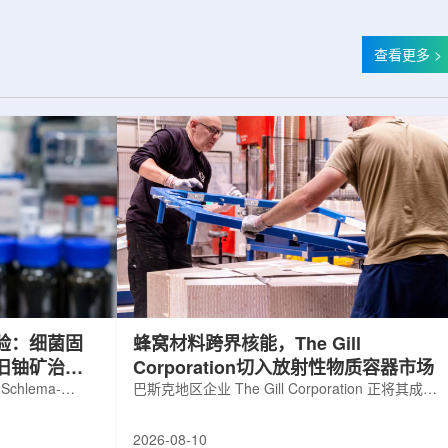
查看更多 >
验：细菌固
蜂窝材料跨界核能，The Gill
旧铀矿治理
Corporation切入放射性物质容器市场
hlema-
巴斯克地区企业 The Gill Corporation 正将其成熟
年后，仍在持续释放
的蜂窝结构材料技术应用到放射性物质容器领
，水体中仍含有
域，由此进入核能产业链。所谓蜂窝结构，通常
2026-08-10