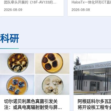
团队牵头开展的《18F-AV133的
HalosTx一体化环形CT
PET/MR显像在帕金森病中的临床应
南京医科大学第三附属医
2026-08-09
2026-08-08
用》项目，凭借其卓越的临床价值与
院)正式投入临床应用。
创新性，成功获评2025年度省医疗
断级CT与环形加速器集
卫生新技术Ⅰ类推广项目。帕金森病
台，推动区域肿瘤放射治
早期症状隐匿，临床表现复杂，传统
步定位向同台实时模式转
诊断主要依赖症状评估和经验判断，
疗是肿瘤治疗的重要方式
科研
对于早期阶段、非典型病例以及疾病
分体式放疗流程中，患者
鉴别诊断仍存在一定挑战。该技术的
CT室与治疗室之间转运
推广应用，标志着哈医大一院在神经
也多依据此前采集的静态
退行性疾病分子影像诊断领域取得重
在肿瘤退缩、患者体重变
要突破，为帕金森病患者提供更加精
下，既往影像可能难以完
准、客观...
当天的实际...
切尔诺贝利黑色真菌引发关
阿根廷科尔多瓦
注：或具电离辐射耐受与屏蔽
将开设核工程专