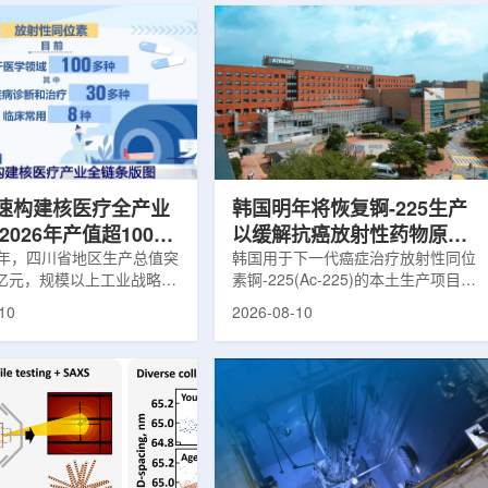
速构建核医疗全产业
韩国明年将恢复锕-225生产
2026年产值超100亿
以缓解抗癌放射性药物原料
年，四川省地区生产总值突
短缺
韩国用于下一代癌症治疗放射性同位
29亿元，规模以上工业战略性
素锕-225(Ac-225)的本土生产项目，
企业增加值增长7.6%，在
在停滞一年多后预计将于明年重启。
10
2026-08-10
的成绩单上，核医疗增量突
相关资金已在今年上半年落实，韩国
026年产值将超100亿元。
放射医学研究院计划完成设施建设和
速构建核医疗产业全链条版
试生产后，于明年下半年启动正式生
，听起来离日常生活很远，
产，以缓解国内临床研究和放射性药
，它正从深厚的核工业积淀
物开发面临的原料短缺问题。韩国放
出，成为新质生产力的一张
射医学研究院隶属于韩国科学技术信
。近日，位于乐山市夹江县
息通信部。该机构于去年5月获得核
位素生产堆的心脏——反应
安全委员会批准，可利用回旋加速器