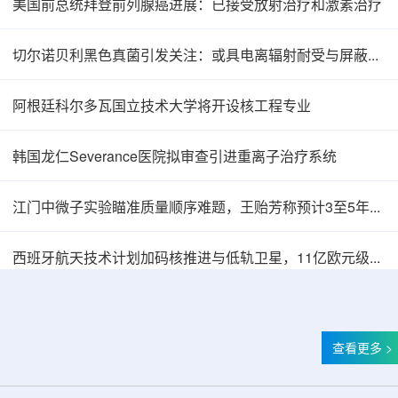
美国前总统拜登前列腺癌进展：已接受放射治疗和激素治疗
切尔诺贝利黑色真菌引发关注：或具电离辐射耐受与屏蔽研究价值
阿根廷科尔多瓦国立技术大学将开设核工程专业
韩国龙仁Severance医院拟审查引进重离子治疗系统
江门中微子实验瞄准质量顺序难题，王贻芳称预计3至5年内可解决
西班牙航天技术计划加码核推进与低轨卫星，11亿欧元级国防项目同步铺开
查看更多 >