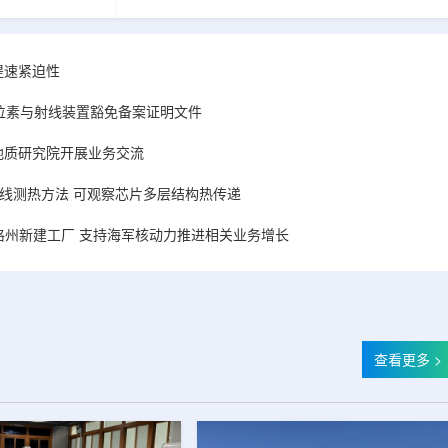
生组织饮用水临时
以轻量化、高强度、抗冲击和稳定支撑见长，过
即便采矿早已停
去更多用于航空、交通或工业复合材料场景;如今
止放射性金属随
被用于核相关容器，说明传统高性能材料企业正
源。由德国亥姆
在寻找核能复兴背景下的新增长空间。放射性物
提速紧迫性
、格拉纳达大学
质的运输和储存对容器安全性要求极高，不仅要
矿井真实水样开
考虑机械强度、抗震动和耐冲击，还要满足长期
位素与射线装置豁免备案证明文件
过130...
可靠性、可追溯性以及严格的行业...
地质研究院开展业务交流
线测热方法 可观察芯片多层结构热传递
格州新建工厂 支持海军核动力推进相关业务增长
查看更多 >