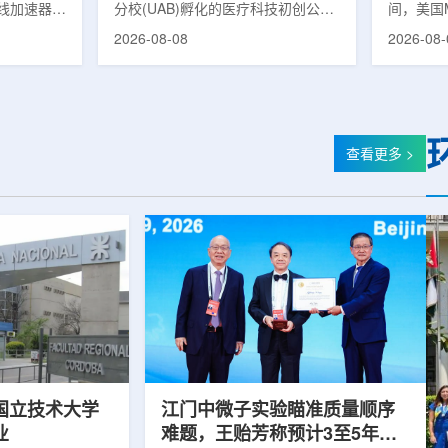
直线加速器在
分校(UAB)孵化的医疗科技初创公司
间，美国M
TheraGuide
院(常州二
LifeNuclear宣布推出数字化平台
射线吸收
2026-08-08
2026-08-
该设备将诊
TheraGuide，用于帮助接受放射性
下降，降
成于同一平
药物癌症治疗的患者在出院后理解并
度检测和
疗由传统分
遵循辐射安全指导。放射性药物疗法
果提示，
变。放射治
通过使用放射性药物靶向癌细胞，在
差异正在
之一。传统
尽量减少周围健康组织损伤的同时发
500万名
通常需要在
挥治疗作用。随着该疗法应用范围扩
据。结果显
查看更多 >
，治疗计划
大，患者在治疗后通常需要阅读并执
年的每10
影像制定。
行较为复杂的书面说明，这对部分患
至2023
化等情况
者和护理人员而言存在理解和操作难
次。相关
全反映治疗
度。雷莫·乔治博士LifeNuclear由
《Osteopo
UAB...
降幅度在
国立技术大学
江门中微子实验瞄准质量顺序
业
难题，王贻芳称预计3至5年内