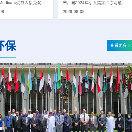
edicare受益人接受双能X
布，自2024年引入癌症冷冻消融术
测定(DXA)检查的比例明显
以来，中心已完成超过100例相关手
08
2026-08-08
幅达35%。DXA常用于骨密
术，共为104名癌症患者提供治疗。
骨质疏松相关筛查，研究结
冷冻消融术是一种微创肿瘤治疗方
不同人群之间的筛查可及性
法。治疗过程中，医生在CT或超声
扩大。研究人员分析了超过
成像引导下，将细治疗针精准插入肿
Medicare受益人的理赔数
瘤部位，通过零下40摄氏度或更低
环保
示，DXA使用率从2005
的超低温冷冻病灶，使癌细胞发生坏
查看更多 >
万名受益人7255次，下降
死。由于低温冷冻本身具有一定麻醉
年的每10万名受益人4690
作用，该技术有助于减轻患者疼痛，
研究已发表于
减少对周围正常组织的损伤，并促进
rosis International》。下
术后较快恢复。据该中心介绍，目前
人群之间并不均衡。...
接受治疗的患者中，肝...