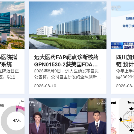
ce医院拟
远大医药FAP靶点诊断核药
四川加
疗系统
GPN01530-2获美国FDA快
链 预计
e医院近日正
速通道资格
2026年8月9日，远大医药发布自愿
元
今年上半
统，以进一
公告称，公司自主研发的全球创新放
破336
。重离子治
射性核素偶联药物GPN01530-2近日
新兴产业
2026-08-10
2026-08-
术，通常通
获得美国食品药品监督管理局(FDA)
新兴产业
将高能量精
授予的快速通道资格，用于诊断实体
出，预计2
利用布拉格
瘤。此前，该产品已获FDA批准开展
四川：加
释放在肿瘤
用于诊断实体瘤的I/II期临床研究。
图核医疗
正常组织受
GPN01530-2是一款靶向成纤维细胞
但在四川
，重离子治
活化蛋白(FAP)的小分子放射性核素
中破土而
疗效果有限
偶联药物(RDC)。资料显示，FAP在
重要名片
较高放射抗
正常组织中不表达或低表达，但在多
的医用同