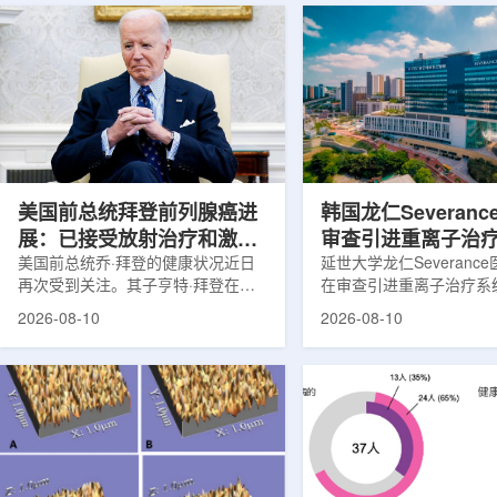
美国前总统拜登前列腺癌进
韩国龙仁Severan
展：已接受放射治疗和激素
审查引进重离子治
治疗
美国前总统乔·拜登的健康状况近日
延世大学龙仁Severanc
再次受到关注。其子亨特·拜登在一
在审查引进重离子治疗系
段采访视频中表示，拜登被诊断患有
步加强先进癌症治疗能力
2026-08-10
2026-08-10
前列腺癌后，癌细胞已发生转移，扩
疗是一种先进放射治疗技
散到了骨骼及其他部位，并称这一过
过加速碳离子等重离子，
程非常痛苦。据相关信息，现年83
准递送至癌细胞。该技术
岁的拜登方面曾在2025年5月披露，
峰特性，使辐射能量集中
其被诊断出患有侵袭性较强的前列腺
部位，从而尽量减少周围
癌，当时已确认癌细胞扩散至骨骼。
到的照射。根据相关资料
10月，拜登发言人宣布，他正在接
疗被认为可为部分传统放
受放射治疗和激素治疗。放射治疗是
的顽固性癌症，以及具有