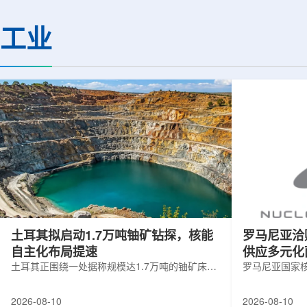
推动机构与产业界协同，把早期技术概
未发现指向新物理的
念转化为空间领域可用的产品和系统，
子是基本粒子，还是
工业
并提升西班牙航天产业在欧洲及国际市
复合粒子，是粒子物
场中的竞争力。此次资金分为两类方
题。为检验这一可能性
向。第一类GSTP Element 1 Building
两条互补路径：一方
Blocks聚焦核裂变空间能源与推进技
大型强子对撞机中产生
术，意在为...
方面通过...
土耳其拟启动1.7万吨铀矿钻探，核能
罗马尼亚洽
自主化布局提速
供应多元化
土耳其正围绕一处据称规模达1.7万吨的铀矿床推
罗马尼亚国家核电公
进新一轮勘探工作，计划在47个不同点位开展钻
日尔采购300
探，以进一步确认矿体分布、品位水平以及是否
推动外部核燃料
2026-08-10
2026-08-10