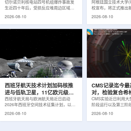
研究价值
切尔诺贝利核电站四号机组爆炸事故发
阿根廷国立技术大学(
生近四十年后，受损反应堆周边区域仍
校宣布，将正式推出
受到严重放射性污染。在这一高辐射环
系统，并首次把核工
2026-08-10
2026-08-10
境中，研究人员发现，一类黑色真菌不
体系。该项目将于8月
仅能够存活，还可能表现出较强的环境
式发布，除五年制核
适应能力，引发科学界对其辐射耐受机
括四年制核设施管理
制的持续关注。资料显示，这种真菌学
放射化学大学技术员
名为球孢枝孢菌(Cladosporium
接回应了阿根廷核能
sphaerospermum)，曾在切尔诺贝利受
的问题。校方指出，
污染反应堆相关建筑内壁上被发现。研
约只培养12名核工程
究人员指出，其深黑色外观与其体内积
业、科研机构和相关
累的大量黑色素有关。与普通生物相
求。新专业将重点培
比，该类真菌在高电...
计、...
西班牙航天技术计划加码核推
CMS记录迄今
进与低轨卫星，11亿欧元级国
对，检验复合希
防项目同步铺开
西班牙航天局与欧洲航天局近日启动
能性
CMS实验近日利用大
2026年西班牙空间技术征集计划，以总
阶段运行以及第三阶
额最高1100万欧元的资金支持空间技术
2022年至2023年
2026-08-10
2026-08-10
研发和产业化。该计划依托欧洲航天局
碰撞数据集，寻找希
通用支持技术计划，面向在西班牙合法
更小组成部分构成的
设立的企业、科研机构和高校，目标是
示，实验数据与标准