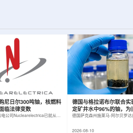
证据。希格斯玻色
的气体，通常呈准电中性，并具有良好
具有更深层结构的
导电性。除荧光灯、焊接电弧外，等离
理学长期关注的问
子体也存在于托卡马克等受控核聚变装
，CMS团队采用
置中。大气等离子体射流还可用于伤口
面直接寻找可能在
消毒、工作台面清洁以及改善农作物种
的新重粒子;另一
子性能。在等离子体射流研究中，科
研...
购尼日尔300吨铀，核燃料
德国与格拉诺布尔联合实
面临法律变数
定矿井水中96%的铀，为
司Nuclearelectrica已就从尼
提供新思路
德国萨克森州施莱马-阿尔贝罗达(Sc
吨铀展开谈判，交易背景是罗马尼亚
Alberoda)旧铀矿关闭三十多
来源多元化。谈判自2026年4月
治理压力。矿井巷道被水淹没后
2026-08-10