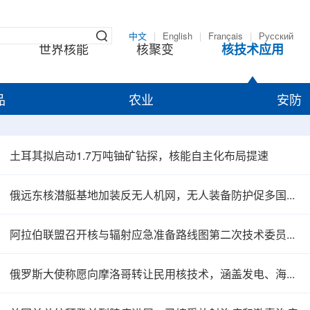
中文
|
English
|
Français
|
Русский
世界核能
核聚变
核技术应用
品
农业
安防
土耳其拟启动1.7万吨铀矿钻探，核能自主化布局提速
俄远东核潜艇基地加装反无人机网，无人装备防护促多国平台调整
阿拉伯联盟召开核与辐射应急准备路线图第二次技术委员会会议，聚焦跨境协调与IAEA义务对接
俄罗斯大使称愿向摩洛哥转让民用核技术，涵盖发电、海水淡化、核医学与农业