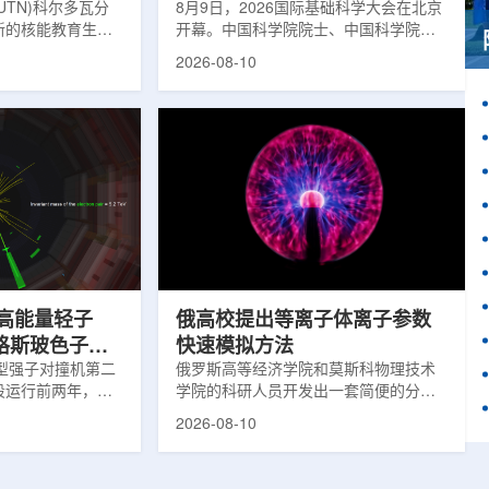
UTN)科尔多瓦分
可解决
8月9日，2026国际基础科学大会在北京
新的核能教育生态
开幕。中国科学院院士、中国科学院高
程专业纳入其课程
能物理研究所研究员王贻芳获授丁肇中
2026-08-10
13日在学校礼堂正
物理奖章，以表彰其在中微子振荡研
工程本科外，还包
究、混合角θ13精确测量以及江门中微子
学士学位和三年制
实验(JUNO)建设中的重要贡献。据介
课程。这一举措直
绍，基础科学奖章面向全球基础科学领
领域专业人才不足
域取得突破性成果的科学家设立，覆盖
目前阿根廷每年大
数学、物理、工程三大领域。王贻芳此
师，难以满足核工
次获奖的成果包括率先发现一种新的中
能源项目的用人需
微子振荡模式、首次精确测量混合角
养学生在核设施设
θ13，并领导完成江门中微子实验...
最高能量轻子
俄高校提出等离子体离子参数
格斯玻色子可
快速模拟方法
型强子对撞机第二
俄罗斯高等经济学院和莫斯科物理技术
段运行前两年，即
学院的科研人员开发出一套简便的分析
收集的完整质子—质子
方法，可用于计算强电场作用下氦气中
2026-08-10
格斯玻色子可能由
重离子的行为。相关研究成果已发表在
线索。分析结果显
《Physica Scripta》上。等离子体是由
模型预测相符，尚
电子、负离子和正离子等带电粒子组成