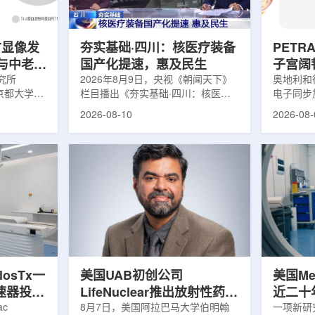
择。龙仁
种肿瘤微环境中的肿瘤相关成纤维细
堆容器完
助该技术，进
胞中高表达，被认为是肿瘤诊疗领域
球功率最
的新型特...
堆，预计明
T显像发
夯实基础·四川：核医疗装备
PETR
参与中老年
国产化提速，惠及民生
子宫阔
究所
2026年8月9日，央视《朝闻天下》
奥地利和
、京都大学和
栏目播出《夯实基础·四川：核医疗
电子同步加
的研究团队
装备国产化提速，惠及民生》，对玖
置，对支
2026-08-10
2026-08-
ET显像技
谊源公司进行专题报道。四川玖谊源
带进行了
活体大脑中
粒子科技有限公司成立于2017年2
官脱垂的
认为这类病
月,是一家以高端核医疗设备研发、
学线索。
现的幻
生产、服务为一体的国家高新技术企
材料学报
au PET
业,致力于提供放射性药物的整体解
康领域常
果的比例中
决方案。回旋加速器是利用磁场和电
约40%
以后首次出
场共同使带电粒子作回旋运动，在运
在生命后
的疾病。既
动中经高频电场反复加速的装置。中
测，子宫
组织研究曾
低能回旋加速器应用于医学领域，是
可能是脱
呆症相关的
产生正电子放射性核素的装置，生产
连接子宫
的多...
主...
losTx一
美国UAB初创公司
美国Me
速器投入
LifeNuclear推出放射性药物
近二十
ac
治疗安全指导平台
8月7日，美国阿拉巴马大学伯明翰
一项新研究