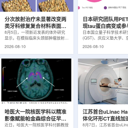
肿瘤治疗中常见的核技术医疗应用方
性的肿瘤提供新的治疗选
式之一，主要利用电离辐射作用于肿
Severance医院希望借
瘤组织，以...
一步...
分次放射治疗未显著改变两
日本研究团队用PE
类牙科修复复合材料表面性
现tau蛋白病变或
能
8月5日，一项新近发表的体外研究
幻觉妄想发生
日本国立量子科学技术研
显示，在模拟临床头颈部肿瘤放射治
(QST)、庆应义塾大学
疗方案下，两种现代牙科修复复合材
东京理科大学等机构组成
2026-08-10
2026-08-10
料的表面显微硬度和粗糙度未出现显
近日宣布，研究人员利用P
著变化。研究围绕治疗性电离辐射对
术，在中老年精神病患者
牙科修复材料耐久性的影响展开。头
观察到tau蛋白病变，并
颈部恶性肿瘤患者接受放射治疗后，
变可能与40岁以后首次出
口腔环境可能发生改变，包括唾液分
觉、妄想等精神症状有关。t
泌减少、黏膜炎、放射性龋齿等问
和淀粉样蛋白PET阳性结
题，这些变化可能影响修复体表面状
老年精神病通常指40岁
态和长期使用效果。为此，研究团队
现幻觉、妄想等精神症状
选取基于玻璃离子体技术的Giomer
往流行病学研究和尸检脑
树脂复合材料和基于有机硅氧烷技术
提示，这类症状可能与痴
的Or...
神经退行...
哈医大一院核医学科以精准
江苏首台uLinac Ha
影像赋能帕金森综合征早期
体化环形CT直线加
诊疗
近日，哈医大一院核医学科付鹏教授
临床
8月7日，江苏省首台uLin