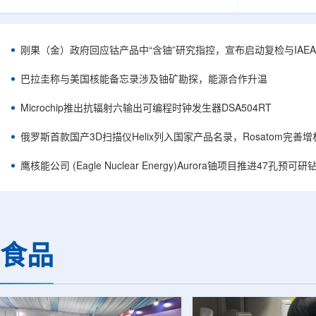
具备经济开采价值。这一动作被放在土耳其能源
13日起启动，尼日
供应安全和核能发展战略的背景下，意在为未来
作出积极回应
核电燃料保障提供更多本土资源支撑。从能源战
进行接触。该笔
略看，铀资源勘探并不只是单一矿业项目，而是
Nuclearel
刚果（金）政府回应钴产品中“含铀”研究指控，宣布启动复检与IAE
土耳其降低外部能源依赖的一部分。土耳其长期
议。这批铀资
依赖进口能源，天然气、石油等外部供应对其能
在扩大核电发
巴拉圭称与美国核能备忘录涉及铀矿勘探，能源合作升温
源成本和宏观经济都有影响。在全球...
铀矿开采。作为
Microchip推出抗辐射六输出可编程时钟发生器DSA504RT
俄罗斯首款国产3D扫描仪Helix列入国家产品名录，Rosatom完善
鹰核能公司 (Eagle Nuclear Energy)Aurora铀项目推进47孔预可研
食品