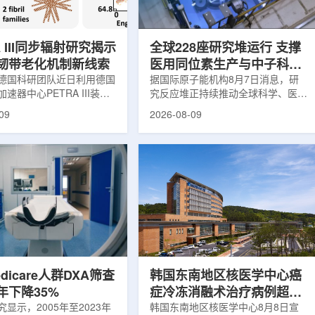
成了安装就位。这是目前全
生产Ac-225。该项目最早于2018年
高的溶液型医用同位素生产
进入审查程序，历时七年获批，原
年...
计...
A III同步辐射研究揭示
全球228座研究堆运行 支撑
韧带老化机制新线索
医用同位素生产与中子科学
德国科研团队近日利用德国
创新
据国际原子能机构8月7日消息，研
速器中心PETRA III装
究反应堆正持续推动全球科学、医疗
撑子宫的重要韧带——阔韧
和工业领域创新。目前，全球54个
09
2026-08-09
X射线分析，为理解盆腔器
国家共有228座研究堆在运行，另有
发生机制提供了新的生物力
23座处于建设或规划阶段。这类反
相关研究成果发表于《生物
应堆不同于用于发电的核反应堆，主
》。盆腔器官脱垂是女性健
要功能是产生中子，为医疗、工业、
见但机制仍不清晰的问题，
农业、地质科学、法医学及核科学研
的女性会受到影响，且多发生
究提供支撑。从上方拍摄的研究堆水
半段。医学研究人员此前推
池。(图片：国际原子能机构)在医疗
周围韧带随年龄发生松弛，
领域，研究堆是医用放射性同位素的
垂的重要原因之一。阔韧带
重要来源。其中，锝-99m被广泛用
与盆腔内壁，其强度和弹性
于癌症以及心脏、脑部和骨骼疾病诊
断;全球大...
dicare人群DXA筛查
韩国东南地区核医学中心癌
年下降35%
症冷冻消融术治疗病例超过
显示，2005年至2023年
100例
韩国东南地区核医学中心8月8日宣