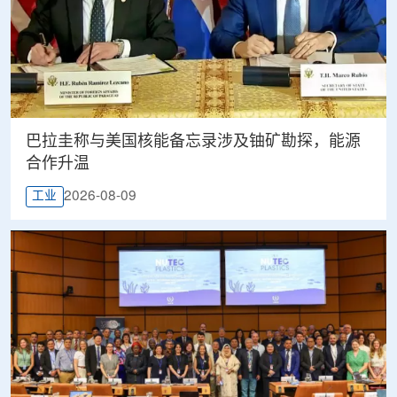
巴拉圭称与美国核能备忘录涉及铀矿勘探，能源
合作升温
2026-08-09
工业