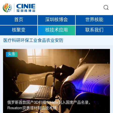
首页
深圳核博会
世界核能
核聚变
核技术应用
联系我们
医疗
科研
环保
工业
食品
农业
安防
头条
俄罗斯首款国产3D扫描仪Helix列入国家产品名录，
Rosatom完善增材制造技术链