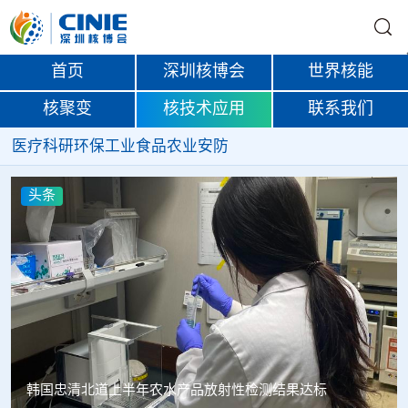
首页
深圳核博会
世界核能
核聚变
核技术应用
联系我们
医疗
科研
环保
工业
食品
农业
安防
头条
韩国忠清北道上半年农水产品放射性检测结果达标