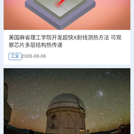
美国麻省理工学院开发超快X射线测热方法 可观
察芯片多层结构热传递
2026-08-06
工业