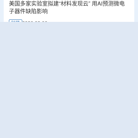
美国多家实验室拟建“材料发现云” 用AI预测微电
子器件缺陷影响
2026-08-06
科研
Rosatom选定SNIIP为辐射控制系统首席设计机
构，统管核设施放射仪表标准化与进口替代保障