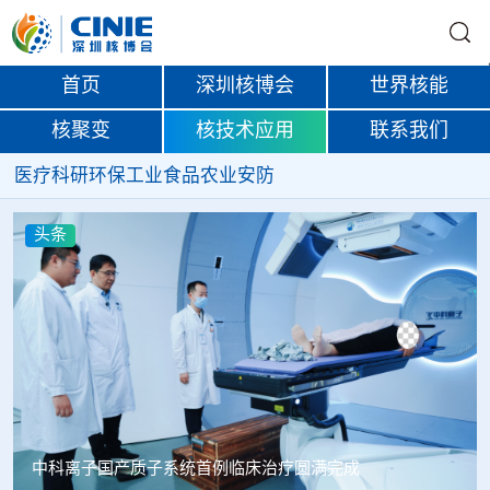
首页
深圳核博会
世界核能
核聚变
核技术应用
联系我们
医疗
科研
环保
工业
食品
农业
安防
头条
韩国忠清北道上半年农水产品放射性检测结果达标