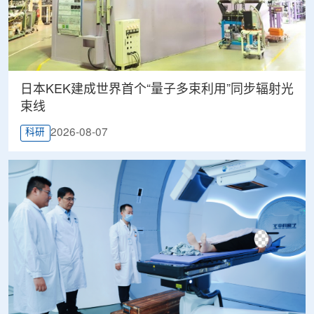
日本KEK建成世界首个“量子多束利用”同步辐射光
束线
2026-08-07
科研