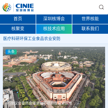
首页
深圳核博会
世界核能
核聚变
核技术应用
联系我们
医疗
科研
环保
工业
食品
农业
安防
头条
中核辐智正式设立 中国同辐持股90%打通核医疗全产业链