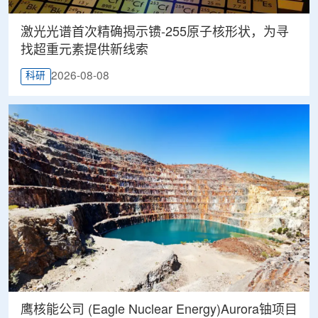
激光光谱首次精确揭示镄-255原子核形状，为寻
找超重元素提供新线索
2026-08-08
科研
鹰核能公司 (Eagle Nuclear Energy)Aurora铀项目