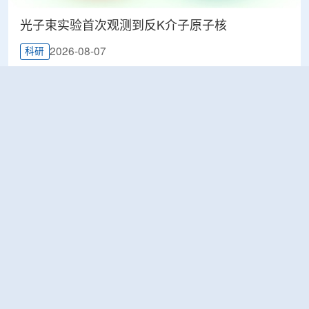
光子束实验首次观测到反K介子原子核
2026-08-07
科研
韩国忠清北道上半年农水产品放射性检测结果达
标