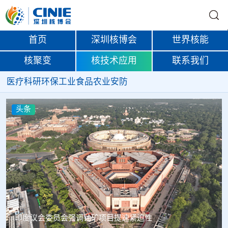
首页
深圳核博会
世界核能
核聚变
核技术应用
联系我们
医疗
科研
环保
工业
食品
农业
安防
头条
中核辐智正式设立 中国同辐持股90%打通核医疗全产业链