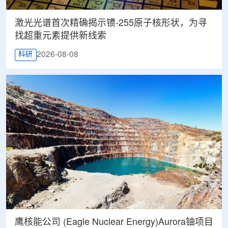
激光光谱首次精确揭示镄-255原子核形状，为寻
找超重元素提供新线索
2026-08-08
科研
鹰核能公司 (Eagle Nuclear Energy)Aurora铀项目