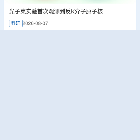
光子束实验首次观测到反K介子原子核
2026-08-07
科研
韩国忠清北道上半年农水产品放射性检测结果达
标