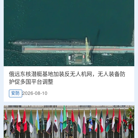
俄远东核潜艇基地加装反无人机网，无人装备防
护促多国平台调整
2026-08-10
安防