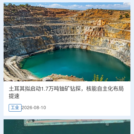
土耳其拟启动1.7万吨铀矿钻探，核能自主化布局
提速
2026-08-10
工业