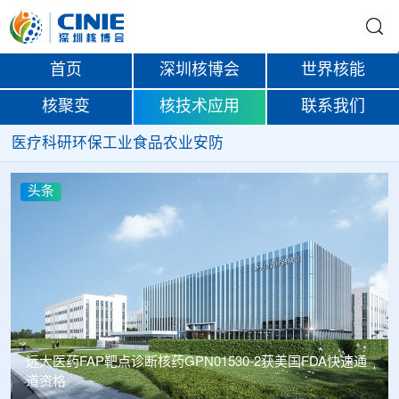
首页
深圳核博会
世界核能
核聚变
核技术应用
联系我们
医疗
科研
环保
工业
食品
农业
安防
头条
远大医药FAP靶点诊断核药GPN01530-2获美国FDA快速通
道资格