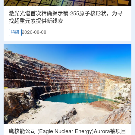
激光光谱首次精确揭示镄-255原子核形状，为寻
找超重元素提供新线索
2026-08-08
科研
鹰核能公司 (Eagle Nuclear Energy)Aurora铀项目