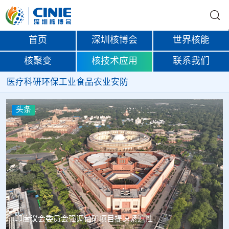
首页
深圳核博会
世界核能
核聚变
核技术应用
联系我们
医疗
科研
环保
工业
食品
农业
安防
头条
印度议会委员会强调铀矿项目提速紧迫性