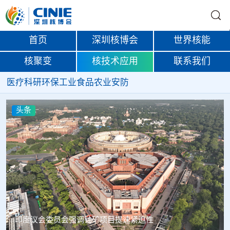
首页
深圳核博会
世界核能
核聚变
核技术应用
联系我们
医疗
科研
环保
工业
食品
农业
安防
头条
中核辐智正式设立 中国同辐持股90%打通核医疗全产业链