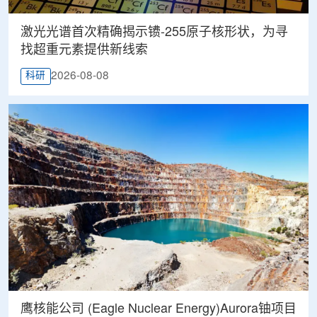
激光光谱首次精确揭示镄-255原子核形状，为寻
找超重元素提供新线索
2026-08-08
科研
鹰核能公司 (Eagle Nuclear Energy)Aurora铀项目