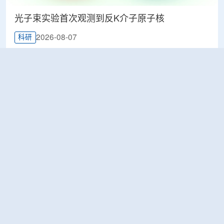
光子束实验首次观测到反K介子原子核
2026-08-07
科研
韩国忠清北道上半年农水产品放射性检测结果达
标