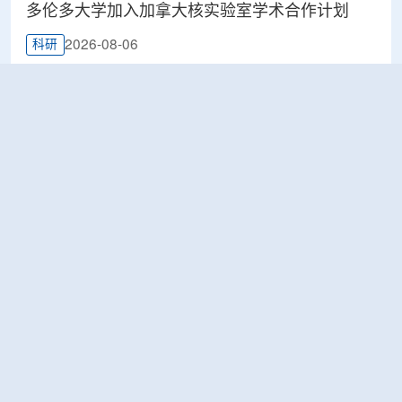
多伦多大学加入加拿大核实验室学术合作计划
2026-08-06
科研
Terra Innovatum入选Global X铀ETF跟踪核指
数，微堆SOLO™获被动资金曝光
2026-08-06
工业