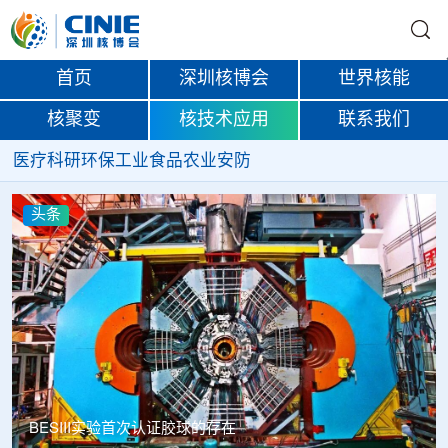
首页
深圳核博会
世界核能
核聚变
核技术应用
联系我们
医疗
科研
环保
工业
食品
农业
安防
头条
Thor Medical从AlphaOne首次交付高纯度钍-228，商业供货
启动