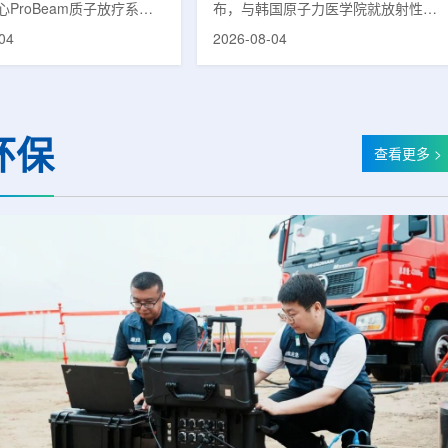
ProBeam质子放疗系统
布，与韩国原子力医学院就放射性皮
临床应用以来，该中心在
炎(Radiation-Induced Dermatitis)治
04
2026-08-04
已为超过1000名患者提供
疗剂的共同研究签署谅解备忘录
服务，连续单日治疗量超过
(MOU)。双方将基于各自的研究能力
次。根据院方公布的信息，与
与专业性，探讨放射性皮炎治疗剂的
同等规模质子中心完成千例
开发可行性，推进新药联合研究。放
的周期相比，广州泰和用时
射性皮炎是接受放射治疗的癌症患者
环保
。相关对比包括：美国埃默
中最常见的治疗相关副作用之一，表
查看更多 >
中心自2018年12月启动
现为皮肤红斑、疼痛、瘙痒、脱皮等
完成千例;俄罗斯MIBS质
症状。严重时可导致放疗日程延迟或
心自2017年9月试运行后历
中断，不仅降低患者生活质量，也对
;英国伦敦大学学院医院质子
治疗过程产生负面影响。该治疗剂近
...
期...