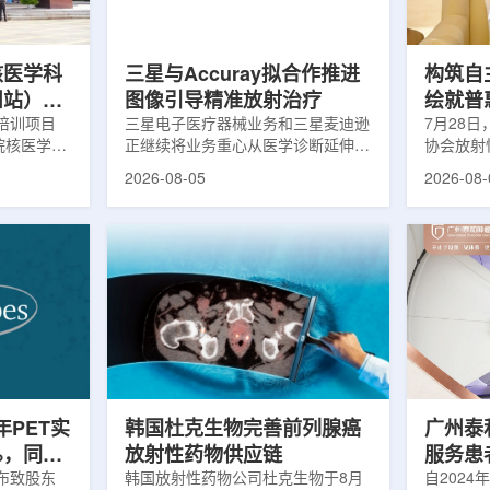
，晚发性精
司称，随着产能逐步提升，将继续满
子电路，
阳性...
足靶向α疗法领域对高纯度...
学能够直
模拟。...
核医学科
三星与Accuray拟合作推进
构筑自
州站）与
图像引导精准放射治疗
绘就普
医学诊疗
培训项目
三星电子医疗器械业务和三星麦迪逊
访中国
7月28
院核医学诊
正继续将业务重心从医学诊断延伸至
协会放射
步启动
集团首
市肿瘤医院
治疗领域。8月5日，三星HME美国
放射性药
2026-08-05
2026-08-
医学分会专
公司与美国放射外科公司Accuray宣
原市举行
高科相关代
布签署一份不具约束力的合作意向
的核心平
西省内各级
书，双方计划围绕基于容积成像的精
(以下简
员参会。启
准放射治疗解决方案开展合作探讨。
科技自立
核医学科主
根据意向书，双方拟研究将三星移动
压舱石的
生健康委员
CT扫描仪BodyTom与Accuray机器
辐党委委
会核医学分
人放射外科平台CyberKnife相结合。
席科学家
肿瘤医院党
该合作方向旨在把高分辨率三维成像
示，中国
。汪静表
能力与图像引导机器人放射外科技术
产运行，
...
连接起来，使医务人员能够更准确地
持续缩小
确...
时，以...
半年PET实
韩国杜克生物完善前列腺癌
广州泰
%，同位
放射性药物供应链
服务患者
业生产
日发布致股东
韩国放射性药物公司杜克生物于8月
自2024