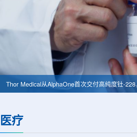
Thor Medical从AlphaOne首次交付高纯度钍-
医疗