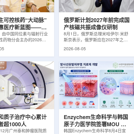
使粒子传播和随机游走动力
Lu-177完全依赖进口。由于其半衰
接在量子计算框架中表示和
期约为6.6天，从生产、运输到药物
制备和患者给药...
主可控核药“大动脉”
俄罗斯计划2027年前完成国
惠医疗新蓝图——专
产核磁共振成像仪研制
同辐总工程师、中核
日，由中国同位素与辐射行业
8月1日，俄罗斯总理米哈伊尔·米舒
性药物分会主办的2026年
斯京表示，俄罗斯应在2027年之前
席科学家刘蕴韬
物创新发展大会在山西省太
完成国产核磁共振成像仪的研制工
05
2026-08-05
。作为中核集团核技术应用
作。米舒斯京在访问克孜勒共和国咨
台，中国同辐股份有限公司
询诊断中心期间了解了相关进展。视
称：中国同辐)在推动核医疗
察中心已安装的磁共振成像设备时，
自强与普惠民生方面发挥着
他向俄罗斯卫生部长米哈伊尔·穆拉
作用。在大会间隙，中国同
什科询问国产设备研发情况。穆拉什
员、总工程师、中核集团首
科表示，相关研发工作正由俄罗斯国
刘蕴韬接受记者专访时表
家原子能公司推进，并称该设备预计
同辐将加快在建医药中心投
将在明年完成。米舒斯京随后表示，
加快智慧核医学系统布局，
希望俄罗斯明年能够拥有本国研制的
城乡核医疗资源差距。同
核磁共振成像仪。该设备若按计划
完...
和质子治疗中心累计
Enzychem生命科学与韩国
超1000人
原子力医学院签署MOU 合
年12月广州泰和肿瘤医院质
作开发放射性皮炎治疗剂
韩国Enzychem生命科学8月4日宣