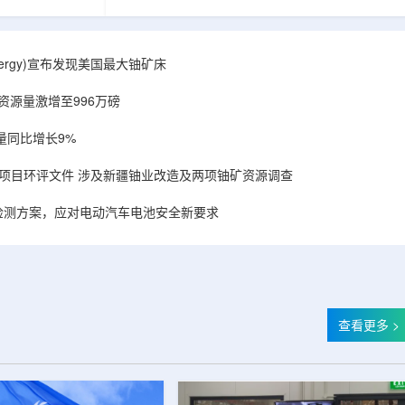
备，叠加合作方
造的电子加速器装备，叠加合作方规模化量产工
建成国内首套全
艺能力，双方合力建成国内首套全流程自主可
固化卷钢涂装完
控、全国产化电子束固化卷钢涂装完整产业链，
式进入无溶剂、
标志我国彩涂行业正式进入无溶剂、零VOC(挥发
r Energy)宣布发现美国最大铀矿床
温绿色固化新时
性有机化合物)、常温绿色固化新时代。▲中广核
署电子束固化卷
达胜与浙江嘉广束签署电子束固化卷钢涂装战略
铀资源量激增至996万磅
..
合作协议电子束固化是金属卷材涂...
量同比增长9%
项目环评文件 涉及新疆铀业改造及两项铀矿资源调查
检测方案，应对电动汽车电池安全新要求
查看更多 >