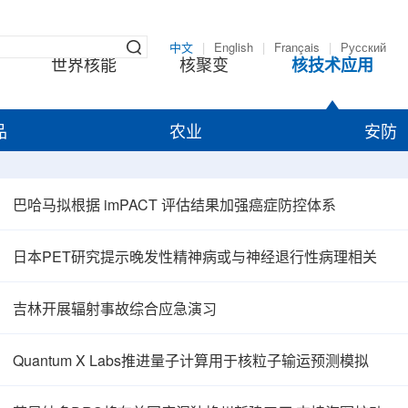
中文
|
English
|
Français
|
Русский
世界核能
核聚变
核技术应用
品
农业
安防
巴哈马拟根据 imPACT 评估结果加强癌症防控体系
日本PET研究提示晚发性精神病或与神经退行性病理相关
吉林开展辐射事故综合应急演习
Quantum X Labs推进量子计算用于核粒子输运预测模拟