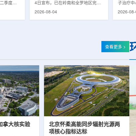
第二季度财
4日宣布，已在岭南和全罗地区完成
子治疗中心
的运营进
前列腺癌诊断用放射性药物
正式投入
2026-08-04
2026-08-
实验室部门
ProstaSeek(活性成分：18F-
19个月内
2025年同
plotupolastat)的供应链建设。该药
质子放疗
前预期，该
物靶向前列腺特异性膜抗原
100人
1400万美
(PSMA)，两地所有开展PET-CT检查
部分国际
美元。PET
并进行前列腺癌诊疗的三级综合医院
临床治疗
物制备、分
均已纳入其供应范围。据韩国卫生福
19个月
查看更多 >
密切相关。
利部国家癌症登记处数据，2023年
里质子治疗
otopes
新增前列腺癌病例达22640例，占所
后历时2年
浓缩设施已进
有癌症病例的7.8%，是男性癌症发
子治疗中
，预计将在
病率排名第六位的疾病;伴随PSMA靶
时约2年
向治疗的日益普及，对前列腺癌治...
中心自2021
加拿大核实验
北京怀柔高能同步辐射光源两
项核心指标达标