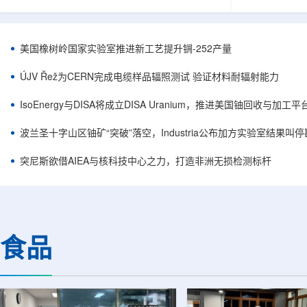
目旨在提升产能，支持美国海军相关关键项目，
回报指数——该指数
并为公司在核能领域的后续增长提供空间和基础
Arca: UR
设施条件。根据公司披露，新设施位于布鲁克菲
随 Solact
尔德帕克里奇路120号，占地约14.1087万平方英
CEO Alessa
美国橡树岭国家实验室推进新工艺提升锎-252产量
尺。工厂建成后，将整合目前分布在康涅狄格州
资者可通过指数
丹伯里和贝瑟尔三个地点的业务。该设施预计于
与 Cameco、K
ÚJV Řež为CERN完成电缆样品辐照测试 验证材料耐辐射能力
2027年初投入使用，若最终设计和租户装修工...
NuScale、X-e
IsoEnergy与DISA将成立DISA Uranium，推进美国铀回收与加工
波兰圣十字山区铀矿“突破”落空，Industria公布加方实验室结果叫
突尼斯欲借AIEA与核科技中心之力，打造非洲无损检测标杆
食品