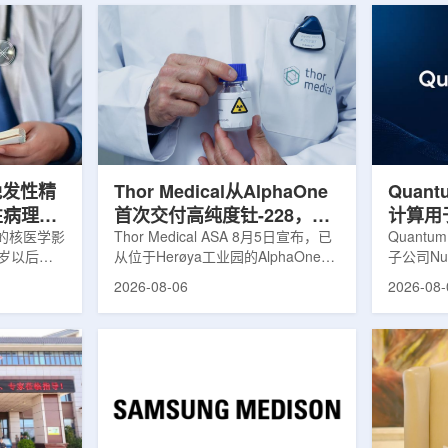
晚发性精
Thor Medical从AlphaOne
Quant
性病理相
首次交付高纯度钍-228，商
计算用
的核医学影
业供货启动
Thor Medical ASA 8月5日宣布，已
拟
Quantu
0岁以后首
从位于Herøya工业园的AlphaOne生
子公司Nuc
病性症状的
产设施完成首批高纯度钍-228(Th-
业计算模
2026-08-06
2026-08-
尔茨海默病
228)客户交付。这是该设施上周宣布
案，尝试
关的蛋白异
启动生产后完成的首次客户供货，也
预测，用
晚发性精神
标志着AlphaOne进入商业供应阶
算密集型
的健康对照
段。Thor Medical首席执行官Jasper
运模拟在
白PET示
Kurth表示，商业化生产意味着公司
作用，但
蛋白PET示
工业规模制造的开始，首批客户交付
伴随较长
u，对受试者大
表明公司已完成从产能建设到利用首
效率。Nuc
u蛋白积累
个工业规模工厂服务客户的过渡。公
技术，旨