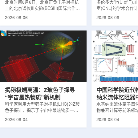
北京时间8月6日，北京正负电子对撞机
多伦多大学(U of T
上的北京谱仪III实验(BESIII)国际合作组
室(CNL)的学术合
在巴西举行的国际高能物理大会(ICHEP
的第十家参与机构。
2026-08-06
2026-08-06
2026)上，以特别大会报告的形式宣布：
加拿大的核能人才储
经过15年的持续研究，BESIII实验建立
究。在施瓦茨·赖斯曼
了证明胶球存在的完整证据链，解开了
约仪式，标志着多伦
困扰学术界近半个世纪的胶球存在之
实验室和原子能公司有限
谜。该发现不仅为量子色动力学理论提
式确立了合作关系。
供了决定性验证，也表明一类全新物质
为参学院校提供进入
形态——纯由力构成的物质的存在。原
设施、技术和专业知
子核由质子和中子组成，质子和中子又
域涵盖清洁能源、医
由夸克组成。夸克之间靠胶子传递强相
以及国家安全等多个方面
互...
揭秘极端高温：Z玻色子探寻
中国科学院近代
“宇宙最热物质”新机制
纳米流体忆阻器
科学家利用大型强子对撞机(LHC)的Z玻
调控研究方面获
水基纳米流体离子器
色子探针，揭示了宇宙中最热物质——
物兼容计算等前沿领
夸克-胶子等离子体(QGP)如何吸收能量
近期，中国科学院近
2026-08-04
2026-08-04
的新细节，并对现有理论模型提出了挑
子科学与技术全国重
战。这项研究为理解大爆炸后极早期宇
联合兰州大学、河北
宙的状态提供了重要线索。为了深入了
在单离子径迹纳米通