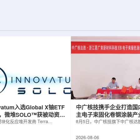
并通过精准调控实
发表于《Physics Letters B》。合成和
阻与突触功能，为
研究中子幻数126附近的丰中子核素具有
态计算硬件的开发
特殊的科学意义，这些核素的性质直接
相关成果于7月22
关系到宇宙中金、铂等重元素是如何形
期刊上。科研人员依
成的。然而，如何高效产生这些核素一
RFL)的...
直是实验上的难题。传统的熔合蒸发...
ovatum入选Global X铀ETF
中广核技携手企业打造国
，微堆SOLO™获被动资金
主电子束固化卷钢涂装产
化反应堆开发商 Terra
8月5日，中广核技旗下中广核达
obal N.V.(NASDAQ: NKLR)于2026
限公司与浙江嘉广束新材料科技
纳入 Solactive 全球铀与核部件总
子束固化卷钢涂装战略合作协议
2026-08-06