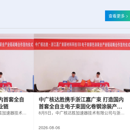
查看更多 >
内首套全自
中广核达胜携手浙江嘉广束 打造国内
业链
首套全自主电子束固化卷钢涂装产业
胜加速器技术有
链
8月5日，中广核达胜加速器技术有限公司与浙江
有限公司签署电
嘉广束新材料科技有限公司签署电子束固化卷钢
。依托中广核达
涂装战略合作协议。依托中广核达胜自主研发制
2026-08-06