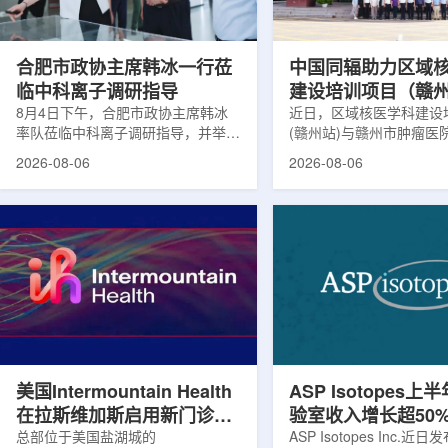
请求进行，重点评估该国癌症防控能
情况进行评估。结果显示
力和实际需求。6月9日至11日，专
神病患者中，β-淀粉样蛋白
家组访...
合肥市政协主席韩冰一行莅
中国同辐助力区域
临中科离子调研指导
建设培训项目（赣
8月4日下午，合肥市政协主席韩冰
赣州市肿瘤医院核
近日，区域核医学科建设
率队莅临中科离子调研指导，并举行
(赣州站)与赣州市肿瘤医
高质量建设项目同
座谈交流。市人大常委会副主任雍凤
疗高质量建设项目在赣州
2026-08-06
2026-08-06
山，市政协秘书长苏祥、市产投集团
同步启动。中华医学会核
董事长江鑫、市政协教科卫体委主任
家组以及中国同辐、原子
张晓峰、市工信局副局长郭梅参加。
表到院开展调研交流，江
中国科学院合肥物质科学研究院副院
医疗机构200余名医务人
长宋云涛，中科离子董事长刘璐，总
动仪式由赣州市肿瘤医院
经理陈永华，副总经理丁开忠、李
任杨传盛主持。赣州市卫
俊、光若怀陪同。韩冰一行详细了解
会副主任傅伟、中华医学
中科离子产业布局、经营情况，重点
会主任委员汪静、赣州市
围绕核医疗及高端装备关键技术突
委书记黄兴伟出席并致辞
破、成果转化落地及产业化发展等方
示，核医学在肿瘤等重大疾病
面开...
美国Intermountain Health
ASP Isotopes上
在拉斯维加斯启用新门诊诊
验室收入增长超50
所，配置PET/CT和直线加
总部位于美国盐湖城的
素浓缩设施推进商
ASP Isotopes Inc.近