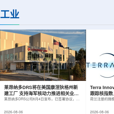
解QGP，物理学家巧妙地借助Z玻色子
定的离子忆阻效应，
作为信使。由于Z玻色子不与QGP发生
现了可编程转变的忆
工业
相互作用，它能够几乎不受影响地穿过
下一代低功耗神经形
等离子体，精确记录初始状态的信息。
提供了新的技术路径。
通过分析Z玻色子衰变产生的μ子及其反
日发表在《Small》
冲喷流的动量差异，科学家得以确定夸
托兰州重离子研究装置(HI
克在...
莱昂纳多DRS将在美国康涅狄格州新
Terra Inn
建工厂 支持海军核动力推进相关业务
跟踪核指数
增长
莱昂纳多DRS公司8月4日宣布，已签署协议，将
曝光
荷兰注册的微模块
在美国康涅狄格州布鲁克菲尔德新建一座工厂，
Innovatum Gl
用于扩大并整合其海军电力系统业务运营。该项
年8月3日开盘起
2026-08-06
2026-08-06