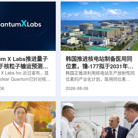
um X Labs推进量子
韩国推进核电站制备医用同
于核粒子输运预测模
位素，镥-177拟于2031年商
m X Labs Inc.近日宣布，其
业化生产
韩国正推进利用核电站生产放射性同
lear Quantum已针对核工
位素的产业化计划，医用同位素
拟中的一项瓶颈提出新方
镥-177(Lu-177)被列为首个商业化目
06
2026-08-06
将量子计算引入核粒子输运
标产品。韩国水力与原子能公司表
于支持核医学系统设计等计
示，计划优先实现Lu-177商业化生
场景。据介绍，传统粒子输
产，后续还可能将产品范围扩大至
核医学系统设计中具有重要
钴-60、氚-3和氦-3等同位素。Lu-
往往需要大量计算资源，并
177是当前全球放射性药物市场中应
运行时间，影响研发和优化
用较广的治疗性放射性同位素，可用
lear Quantum此次提出的
于前列腺癌、神经内分泌肿瘤等疾病
在把物理输运模型转化为量
相关放射性药物。此前，韩国所需