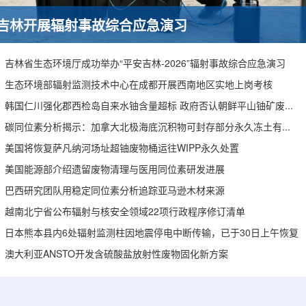
吉林开展辐射事故综合应急演习
吉林省生态环境厅成功举办“平安吉林-2026”辐射事故综合应急演习
生态环境部辐射监测技术中心在成都开展西南地区实地上岗考核
韩国仁川强化郡西检岛自来水铀含量超标 政府否认朝鲜平山铀矿废水影响
碳同位素分析揭示：加拿大北极海底沉积物可封存部分永久冻土有机碳
美国将恢复萨凡纳河场址超铀废物桶运往WIPP永久处置
美国能源部介绍遗留废物清理与医用同位素研发进展
巴西研究团队用稳定同位素分析追踪亚马逊木材来源
越南北宁省公布辐射与核安全领域22项行政程序修订清单
日本熊本县内6处辐射监测柱因地震停电中断传输，已于30日上午恢复
澳大利亚ANSTO开发含硫酸盐放射性废物固化新方案