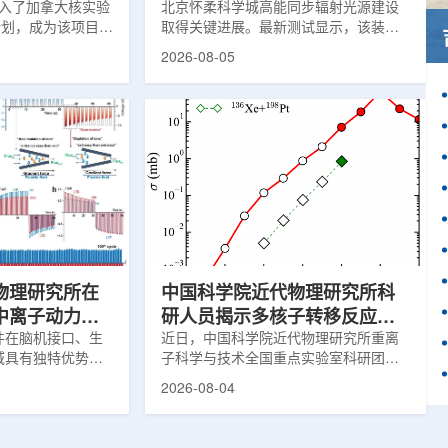
)加入了加拿大核实验
北京怀柔科学城高能同步辐射光源建设
作计划，成为该项目中
取得关键进展。最新测试显示，该装置
这项举措旨在加强
亮度以及储存环束流轨道稳定性均已达
2026-08-05
备并支持相关研
到设计要求，距离正式投入运行更近一
创新园区举行了签
步。这两项指标直接决定光源能否为科
多大学、加拿大核
研用户提供稳定、高品质的X光束，也是
公司(AECL)正
装置性能评估中的核心参数。自2025年
该学术合作计划将
9月29日加速器达到验收指标后，项目团
国家级实验室基础
队在试运行过程中持续调校设备、优化
识的渠道，合作领
束流状态。经过约9个月改进，装置关键
疗健康、环境修复
性能明显提升。储存环可理解为高能电
。此次...
子运行的环形轨道，全长约1360米。
177...
物理研究所在
中国科学院近代物理研究所科
中离子动力学
研人员揭示多核子转移反应中
新进展
件在脑机接口、生
壳效应的双向作用机制
近日，中国科学院近代物理研究所重离
域具有独特优势。
子科学与技术全国重点实验室科研团队
代物理研究所重离
与合作者揭示了壳效应在多核子转移反
2026-08-04
点实验室科研团队
应中的双向作用机制，并提出了优化的
地质大学等合作者
反应体系。该研究为在实验室中高效合
道中成功实现了稳
成丰中子核素提供了新思路。相关成果