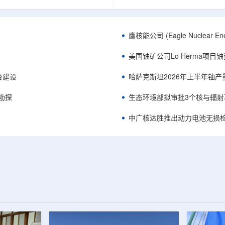
正是 Global X 铀ETF(NYSE
胜自主研发制造的电子加速器装
A，资管超50亿美元)的跟踪基准，本次
规模化量产工艺能力，双方合力
ive 定期再平衡生效。公司联合创始人兼
流程自主可控、全国产化电子束
ndro Petruzzi 称，这使被动/主题投
整产业链，标志我国彩涂行业正
鹰核能公司 (Eagle Nuclea
直接触达其 SOLO™ 微堆故事，
零VOC(挥发性有机化合物)、常
azatomprom、Centrus、Oklo、
代。中广核达胜与浙江嘉广束签
美国铀矿公司Lo Herma项目
nergy、三菱重...
钢涂装战略合作协议电子束固化是.
平台建设
哈萨克斯坦2026年上半年铀产
停勘探
生态环境部拟审批3个核与辐射
中广核达胜推出动力电池无损