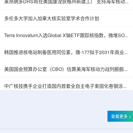
莱昂纳多DRS将在美国康涅狄格州新建工厂 支持海军核动力推进相关业务增长
多伦多大学加入加拿大核实验室学术合作计划
Terra Innovatum入选Global X铀ETF跟踪核指数，微堆SOLO™获被动资金曝光
韩国推进核电站制备医用同位素，镥-177拟于2031年商业化生产
美国国会预算办公室（CBO）估算美海军核动力战列舰舰队总成本2750亿美元
中广核技携手企业打造国内首套全自主电子束固化卷钢涂装产业链
查看更多 >