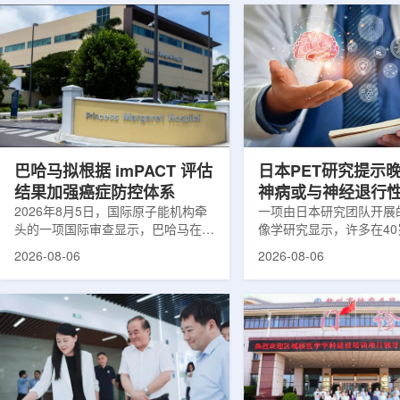
巴哈马拟根据 imPACT 评估
日本PET研究提示
结果加强癌症防控体系
神病或与神经退行
2026年8月5日，国际原子能机构牵
关
一项由日本研究团队开展
头的一项国际审查显示，巴哈马在加
像学研究显示，许多在4
强癌症治疗服务方面具备进一步提升
次出现幻觉、妄想等精神
2026-08-06
2026-08-06
空间。此次审查为该国改善癌症服务
成年人，大脑内存在与阿
协调、缩短诊疗等待时间并提升患者
及其他神经退行性疾病相
治疗效果提出了路线图。巴哈马拿骚
常沉积。研究纳入37名
玛格丽特公主医院(图片：Pelow
病患者和47名年龄匹配
Media/Adobe Stock)这项 imPACT
者。研究人员采用淀粉样蛋
评估由国际原子能机构、世界卫生组
踪剂^11C-PiB，以及tau
织/泛美卫生组织和国际癌症研究机
踪剂^18F-florzolota
构共同开展，应巴哈马卫生与健康部
脑中的β-淀粉样蛋白和ta