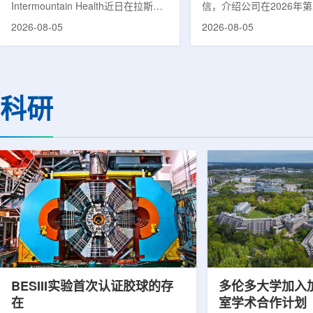
Intermountain Health近日在拉斯维
信，介绍公司在2026年
速器
加斯西南部启用一座新的门诊诊所。
务业绩公布前各业务板块
2026-08-05
2026-08-05
该诊所名为Badura Clinic，建筑面积
展。公司表示，旗下PET
约9万平方英尺，位于Spring Valley
2026年上半年有机收入较
地区，是该医疗系统在内华达州首个
期增长超过50%。按照目
新建项目。Badura Clinic为三层建
部门2026年全年收入约为
筑，于7月30日举行剪彩仪式和社区
元，高于2025年的600万
科研
开放日活动后正式开放。该诊所整合
相关业务通常与放射性药
了此前分布在拉斯维加斯谷多个地点
子影像和核医学诊断应用
的初级保健和部分专科服务，面向儿
在同位素业务方面，ASP Is
童、成人及老年患者提供更集中的医
称，其硅-28和镱-176
疗服务。根据介绍，诊所服务范围包
入商业生产前的最后阶段
括成人及...
2026年下半年交...
BESIII实验首次认证胶球的存
多伦多大学加入
在
室学术合作计划